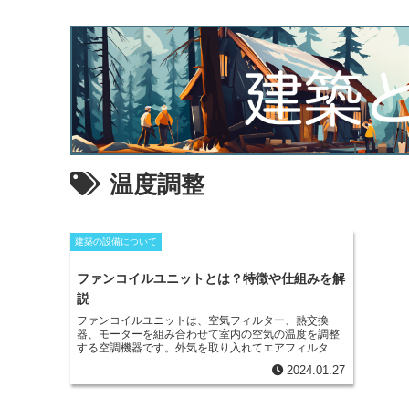
温度調整
建築の設備について
ファンコイルユニットとは？特徴や仕組みを解
説
ファンコイルユニットは、空気フィルター、熱交換
器、モーターを組み合わせて室内の空気の温度を調整
する空調機器
です。外気を取り入れてエアフィルター
に通し、粉じんを除去して排出します。熱交換器で空
2024.01.27
気の温度を調整し、モーターで空気を室内に送り込み
ます。ホテルや病院などの個室でよく使用されます。
ファンコイルユニットの特徴は、
部屋ごとに温度調節