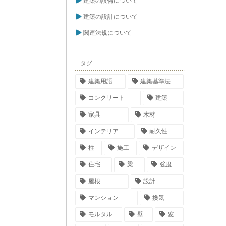
建築の設備について
建築の設計について
関連法規について
タグ
建築用語
建築基準法
コンクリート
建築
家具
木材
インテリア
耐久性
柱
施工
デザイン
住宅
梁
強度
屋根
設計
マンション
換気
モルタル
壁
窓