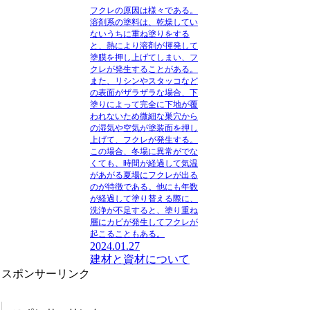
フクレの原因
は様々である。
溶剤系の塗料
は、乾燥してい
ないうちに重ね塗りをする
と、熱により溶剤が揮発して
塗膜を押し上げてしまい、フ
クレが発生することがある。
また、
リシンやスタッコ
など
の表面がザラザラな場合、下
塗りによって完全に下地が覆
われないため微細な巣穴から
の湿気や空気が塗装面を押し
上げて、フクレが発生する。
この場合、冬場に異常がでな
くても、時間が経過して気温
があがる夏場にフクレが出る
のが特徴である。他にも年数
が経過して塗り替える際に、
洗浄が不足すると、塗り重ね
層にカビが発生してフクレが
起こることもある。
2024.01.27
建材と資材について
スポンサーリンク