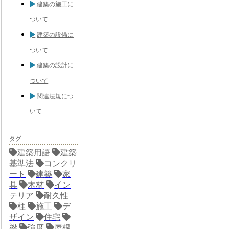
建築の施工に
ついて
建築の設備に
ついて
建築の設計に
ついて
関連法規につ
いて
タグ
建築用語
建築
基準法
コンクリ
ート
建築
家
具
木材
イン
テリア
耐久性
柱
施工
デ
ザイン
住宅
梁
強度
屋根