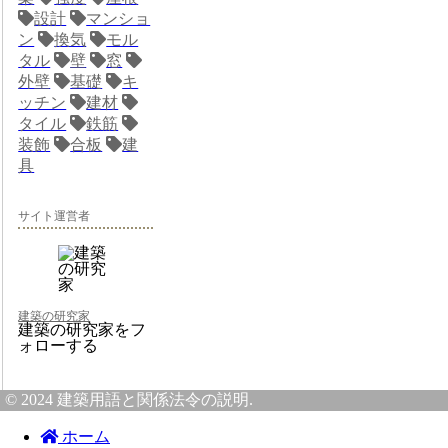
設計
マンショ
ン
換気
モル
タル
壁
窓
外壁
基礎
キ
ッチン
建材
タイル
鉄筋
装飾
合板
建
具
サイト運営者
建築の研究家
建築の研究家をフ
ォローする
© 2024 建築用語と関係法令の説明.
ホーム