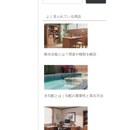
よく見られている用語
耐水合板とは？用途や種類を解説
水勾配とは｜勾配の重要性と算出方法