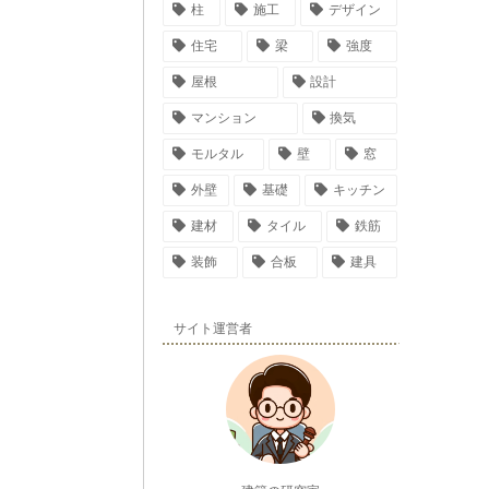
柱
施工
デザイン
住宅
梁
強度
屋根
設計
マンション
換気
モルタル
壁
窓
外壁
基礎
キッチン
建材
タイル
鉄筋
装飾
合板
建具
サイト運営者