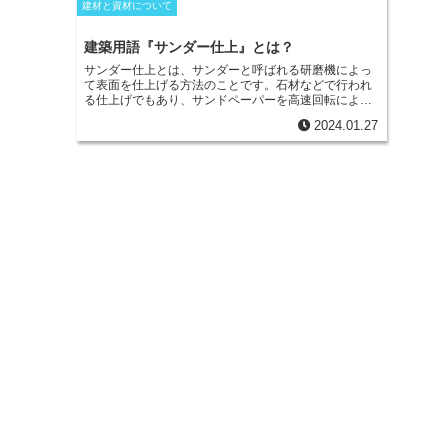
建材と資材について
建築用語『サンダー仕上』とは？
サンダー仕上とは
、サンダーと呼ばれる研磨機によっ
て表面を仕上げる方法のことです。石材などで行われ
る仕上げでもあり、サンドペーパーを高速回転によっ
て使うことができるようにした工具を使うことによっ
2024.01.27
て、表面を仕上げるため滑らかにできるのが特徴で
す。取り付けられる歯によって、その仕上がりは大き
く変わってきます。塗装の下地処理に使う場合には、
サンドペーパーではなく、ワイヤーブラシを装着する
ことが多いです。これによって、表面のサビを落とし
ながら粗面にできます。木材に使うときには、取り付
け後に使われることが多く、力の加減で削る量に変化
が出るため、木材に使うと焦げが残ることがありま
す。特に横方向に使う場合には、力の加減の調節が難
しいので注意が必要です。