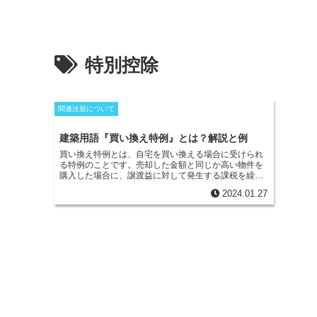
特別控除
関連法規について
建築用語『買い換え特例』とは？解説と例
買い換え特例とは
、自宅を買い換える場合に受けられ
る特例のことです。売却した金額と同じか高い物件を
購入した場合に、譲渡益に対して発生する課税を繰り
延べることができる制度です。ただし、安い物件を購
2024.01.27
入した場合には、その差額について課税されますが、
譲渡所得税よりも税率が低くなります。自分が住んで
いなくても、3年以内であれば適用されますが、正確に
は3年目の12月31日までのため、注意が必要です。所
有期間も1月1日時点で10年以上でなければならず、通
算で10年以上になっている必要があります。さらに平
成29年12月31日までに売却しなければ適用されませ
ん。特例を受ける場合には、前々年に3,000万円特別控
除、
分離課税の特例を受けていないことが必要となり
ます。