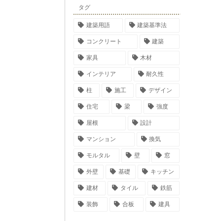
タグ
建築用語
建築基準法
コンクリート
建築
家具
木材
インテリア
耐久性
柱
施工
デザイン
住宅
梁
強度
屋根
設計
マンション
換気
モルタル
壁
窓
外壁
基礎
キッチン
建材
タイル
鉄筋
装飾
合板
建具