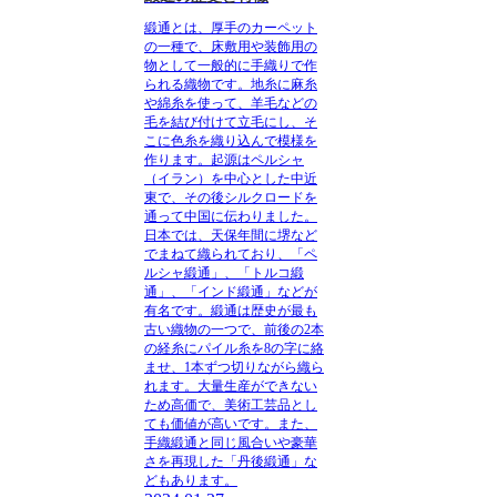
緞通とは、厚手のカーペット
の一種で、床敷用や装飾用の
物として一般的に手織りで作
られる織物です。
地糸に麻糸
や綿糸を使って、羊毛などの
毛を結び付けて立毛にし、そ
こに色糸を織り込んで模様を
作ります。起源はペルシャ
（イラン）を中心とした中近
東で、その後シルクロードを
通って中国に伝わりました。
日本では、天保年間に堺など
でまねて織られており、「ペ
ルシャ緞通」、「トルコ緞
通」、「インド緞通」などが
有名です。緞通は歴史が最も
古い織物の一つで、前後の2本
の経糸にパイル糸を8の字に絡
ませ、1本ずつ切りながら織ら
れます。大量生産ができない
ため高価で、美術工芸品とし
ても価値が高いです。また、
手織緞通と同じ風合いや豪華
さを再現した「丹後緞通」な
どもあります。