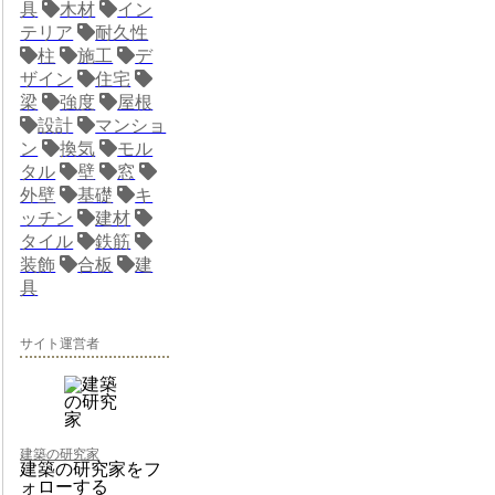
具
木材
イン
テリア
耐久性
柱
施工
デ
ザイン
住宅
梁
強度
屋根
設計
マンショ
ン
換気
モル
タル
壁
窓
外壁
基礎
キ
ッチン
建材
タイル
鉄筋
装飾
合板
建
具
サイト運営者
建築の研究家
建築の研究家をフ
ォローする