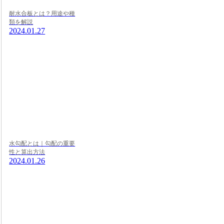
耐水合板とは？用途や種
類を解説
2024.01.27
水勾配とは｜勾配の重要
性と算出方法
2024.01.26