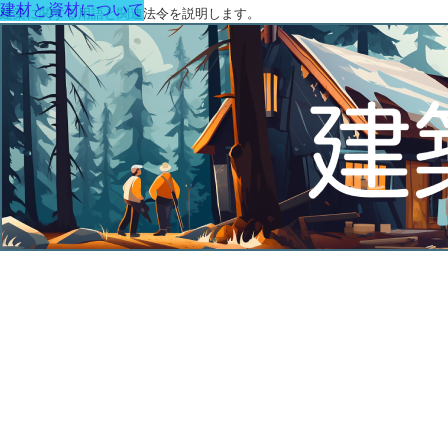
建材と資材について
建築に関する用語と関連法令を説明します。