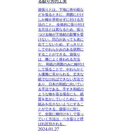
る貼り方の工夫
袋張りとは、下地に布や紙な
どを張るときに、周囲にだけ
しか糊を塗布せずに付ける方
法のこと。
全体的に張り付け
る方法とは異なるため、張り
つける物が下地材の影響を受
けない。凹凸があっても表に
出てこないため、すっきりと
してやわらかみのある状態に
することができる。
袋張り
は、襖によく使われる方法
だ。
和紙の周囲のみに糊付け
して張ることで、やわらかく
も優雅に見せられる。丈夫な
紙でなければできない方法で
あり、日本の和紙に向いてい
る手法である。手すき和紙の
ような物を張る場合にも、紙
質を生かしていくために、骨
組みを出さないようにするこ
とができる。袋張りに対し
て、全面に糊付けをして張っ
ていく方法は、ベタ張りと呼
ばれ区別される。
2024.01.27