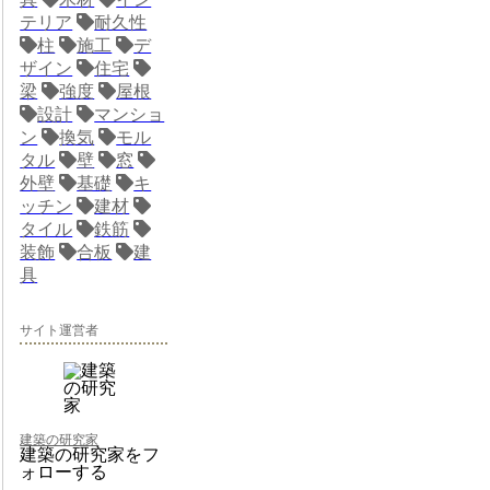
テリア
耐久性
柱
施工
デ
ザイン
住宅
梁
強度
屋根
設計
マンショ
ン
換気
モル
タル
壁
窓
外壁
基礎
キ
ッチン
建材
タイル
鉄筋
装飾
合板
建
具
サイト運営者
建築の研究家
建築の研究家をフ
ォローする