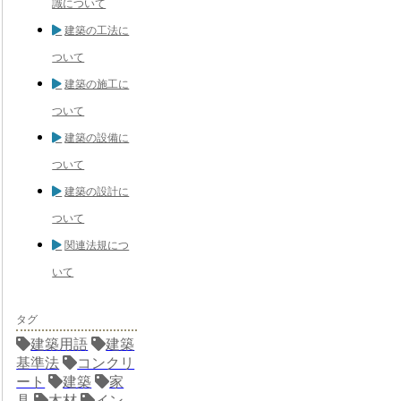
識について
建築の工法に
ついて
建築の施工に
ついて
建築の設備に
ついて
建築の設計に
ついて
関連法規につ
いて
タグ
建築用語
建築
基準法
コンクリ
ート
建築
家
具
木材
イン