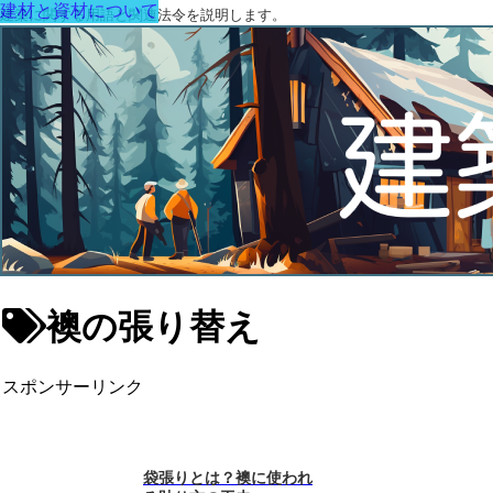
建材と資材について
建築に関する用語と関連法令を説明します。
襖の張り替え
スポンサーリンク
袋張りとは？襖に使われ