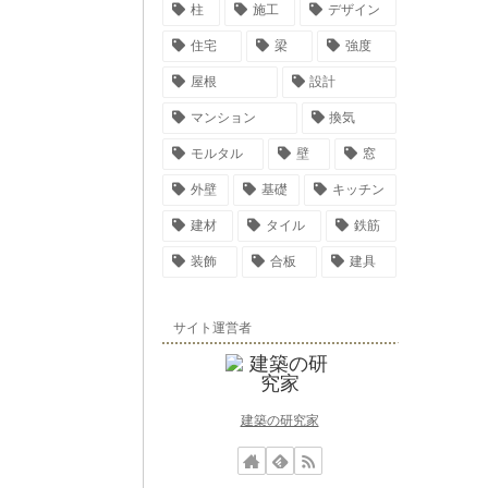
柱
施工
デザイン
住宅
梁
強度
屋根
設計
マンション
換気
モルタル
壁
窓
外壁
基礎
キッチン
建材
タイル
鉄筋
装飾
合板
建具
サイト運営者
建築の研究家