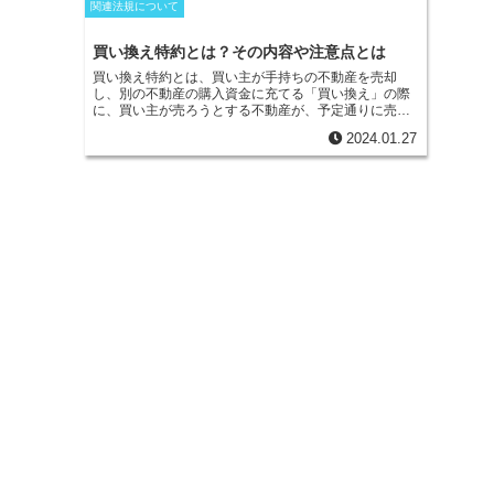
関連法規について
買い換え特約とは？その内容や注意点とは
買い換え特約とは、買い主が手持ちの不動産を売却
し、別の不動産の購入資金に充てる「買い換え」の際
に、買い主が売ろうとする不動産が、予定通りに売却
できず、一定の期日までに購入に必要な資金調達がで
2024.01.27
きなかった際は、購入契約を解除できる、といった内
容を盛り込んだ特約のこと
である。この特約は、売り
主が承諾しなければ付与することはできないが、新築
物件などで、売り主が不動産業者などの場合は、比較
的応じてもらえる可能性が高い。