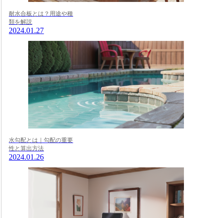
耐水合板とは？用途や種
類を解説
2024.01.27
水勾配とは｜勾配の重要
性と算出方法
2024.01.26