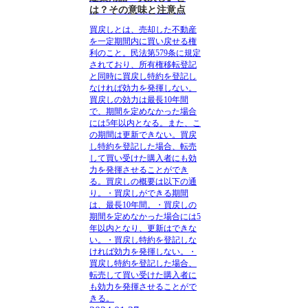
は？その意味と注意点
買戻しとは、売却した不動産
を一定期間内に買い戻せる権
利のこと。
民法第579条に規定
されており、所有権移転登記
と同時に買戻し特約を登記し
なければ効力を発揮しない。
買戻しの効力は最長10年間
で、期間を定めなかった場合
には5年以内となる。また、こ
の期間は更新できない。買戻
し特約を登記した場合、転売
して買い受けた購入者にも効
力を発揮させることができ
る。
買戻しの概要は以下の通
り。
・買戻しができる期間
は、最長10年間。・買戻しの
期間を定めなかった場合には5
年以内となり、更新はできな
い。・買戻し特約を登記しな
ければ効力を発揮しない。・
買戻し特約を登記した場合、
転売して買い受けた購入者に
も効力を発揮させることがで
きる。