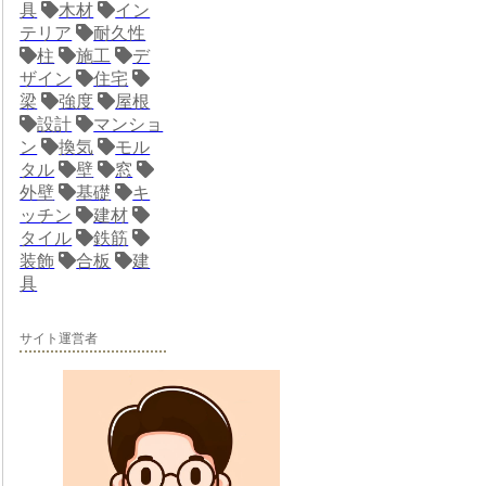
具
木材
イン
テリア
耐久性
柱
施工
デ
ザイン
住宅
梁
強度
屋根
設計
マンショ
ン
換気
モル
タル
壁
窓
外壁
基礎
キ
ッチン
建材
タイル
鉄筋
装飾
合板
建
具
サイト運営者