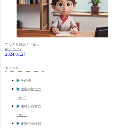
すっきり解説！「差し
筋」とは？
2024.01.27
カテゴリー
その他
住宅の部位に
ついて
建材と資材に
ついて
建築の基礎知