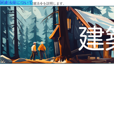
関連法規について
建築に関する用語と関連法令を説明します。