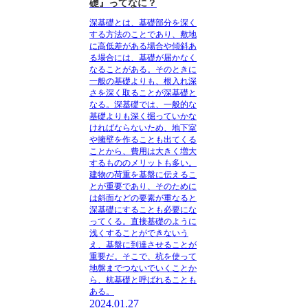
礎』ってなに？
深基礎とは、基礎部分を深く
する方法のこと
であり、敷地
に高低差がある場合や傾斜あ
る場合には、基礎が届かなく
なることがある。そのときに
一般の基礎よりも、根入れ深
さを深く取ることが深基礎と
なる。深基礎では、一般的な
基礎よりも深く掘っていかな
ければならないため、地下室
や擁壁を作ることも出てくる
ことから、費用は大きく増大
するもののメリットも多い。
建物の荷重を基盤に伝えるこ
とが重要であり、そのために
は斜面などの要素が重なると
深基礎にすることも必要にな
ってくる。直接基礎のように
浅くすることができないう
え、基盤に到達させることが
重要だ。そこで、杭を使って
地盤までつないでいくことか
ら、杭基礎と呼ばれることも
ある。
2024.01.27