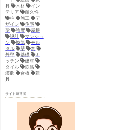
具
木材
イン
テリア
耐久性
柱
施工
デ
ザイン
住宅
梁
強度
屋根
設計
マンショ
ン
換気
モル
タル
壁
窓
外壁
基礎
キ
ッチン
建材
タイル
鉄筋
装飾
合板
建
具
サイト運営者