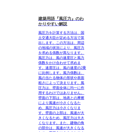
建築用語『風圧力』のわ
かりやすい解説
風圧力を計算する方法
は、国
土交通大臣が定める方法で算
出します。この方法は、周辺
の地域の状況により、風圧力
を求める係数が異なります。
風圧力は、風の速度圧と風力
係数をかけ合わせて求めま
す。速度圧は、風の速度の2乗
に比例します。風力係数は、
風の当たる物体の形状や表面
粗さによって決まります。風
圧力は、壁面全体に均一に作
用するわけではありません。
壁面の下部は、地表との摩擦
により風速が小さくなるた
め、風圧力は小さくなりま
す。壁面の上部は、風速が大
きくなるため、風圧力は大き
くなります。また、建物の角
の部分は、風速が大きくなる