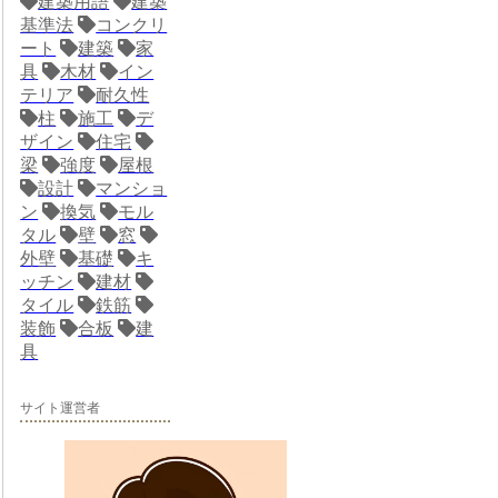
建築用語
建築
基準法
コンクリ
ート
建築
家
具
木材
イン
テリア
耐久性
柱
施工
デ
ザイン
住宅
梁
強度
屋根
設計
マンショ
ン
換気
モル
タル
壁
窓
外壁
基礎
キ
ッチン
建材
タイル
鉄筋
装飾
合板
建
具
サイト運営者