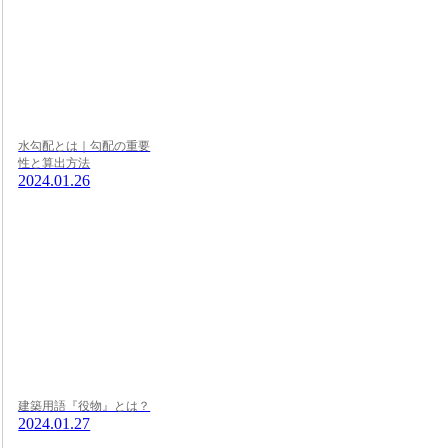
水勾配とは｜勾配の重要
性と算出方法
2024.01.26
建築用語『役物』とは？
2024.01.27