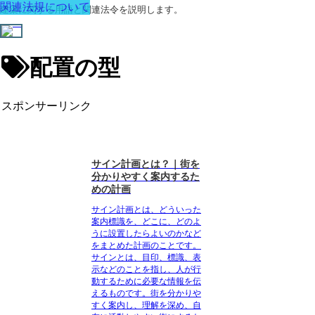
関連法規について
建築に関する用語と関連法令を説明します。
配置の型
スポンサーリンク
サイン計画とは？｜街を
分かりやすく案内するた
めの計画
サイン計画とは、どういった
案内標識を、どこに、どのよ
うに設置したらよいのかなど
をまとめた計画
のことです。
サインとは、目印、標識、表
示などのことを指し、人が行
動するために必要な情報を伝
えるものです。
街を分かりや
すく案内し、理解を深め、自