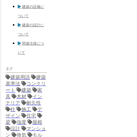
建築の設備に
ついて
建築の設計に
ついて
関連法規につ
いて
タグ
建築用語
建築
基準法
コンクリ
ート
建築
家
具
木材
イン
テリア
耐久性
柱
施工
デ
ザイン
住宅
梁
強度
屋根
設計
マンショ
ン
換気
モル