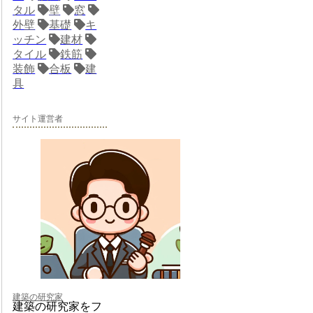
タル
壁
窓
外壁
基礎
キ
ッチン
建材
タイル
鉄筋
装飾
合板
建
具
サイト運営者
建築の研究家
建築の研究家をフ