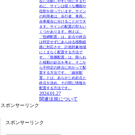
在に活動しやすい街にするた
めに、サインは様々な機能や
役割を担っています。サイン
の利用者は、歩行者、車両、
歩車複合に分けることができ
ます。サインの配置の型もい
くつかあります。例えば、
「投網配置」は、起点や終点
は特定せずにあらゆる移動経
路に対応させ、計画対象地域
にくまなく配置する方法で
す。「階層配置」は、限られ
た移動の起点を考え、そこか
ら不特定の終点に向かって配
置する方法です。「線状配
置」とは、あらかじめ起点と
終点を決め、その間に情報を
配置する方法です。
2024.01.27
関連法規について
スポンサーリンク
スポンサーリンク