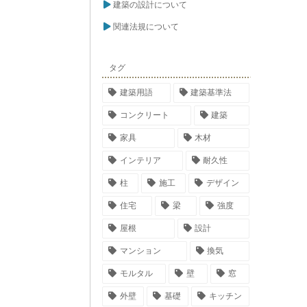
建築の設計について
関連法規について
タグ
建築用語
建築基準法
コンクリート
建築
家具
木材
インテリア
耐久性
柱
施工
デザイン
住宅
梁
強度
屋根
設計
マンション
換気
モルタル
壁
窓
外壁
基礎
キッチン