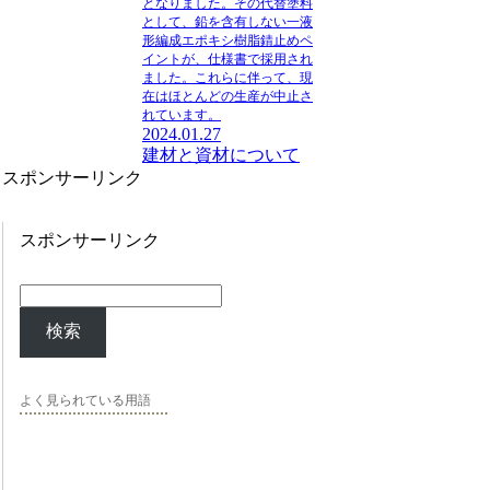
となりました。その代替塗料
として、
鉛を含有しない一液
形編成エポキシ樹脂錆止めペ
イント
が、仕様書で採用され
ました。これらに伴って、現
在はほとんどの生産が中止さ
れています。
2024.01.27
建材と資材について
スポンサーリンク
スポンサーリンク
検索
よく見られている用語