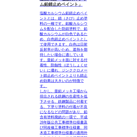
ム鉛錆止めペイント」
塩酸カルシウム鉛錆止めペイ
ント
とは、錆（さび）止め塗
料の一種です。鉛酸カルシウ
ムを配合した防錆塗料で、鉛
酸カルシウムが白色であるた
め、白色錆止めペイントとし
て使用できます。白色は日射
反射率が高いため、遮熱を期
待したい場合に適していま
す。亜鉛メッキ面に対する付
着性、防蝕性（ぼうしょくせ
い）に優れ、ジンククロメー
ト錆止めペイントよりも錆止
め効果は大きいのが特徴で
す。
しかし、亜鉛メッキ工場から
排出される鉄鋼の生産性を低
下させる、鉄鋼製品に付着す
る、下塗り塗料の付着が不良
になるなどの問題があり、鉛
含有塗料廃絶の一環で、平成
28年版公共工事標準仕様書及
び同改修工事標準仕様書、同
木造工事標準仕様書の適用外