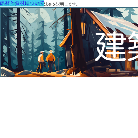
建材と資材について
建築に関する用語と関連法令を説明します。