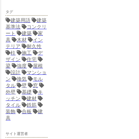
タグ
建築用語
建築
基準法
コンクリ
ート
建築
家
具
木材
イン
テリア
耐久性
柱
施工
デ
ザイン
住宅
梁
強度
屋根
設計
マンショ
ン
換気
モル
タル
壁
窓
外壁
基礎
キ
ッチン
建材
タイル
鉄筋
装飾
合板
建
具
サイト運営者