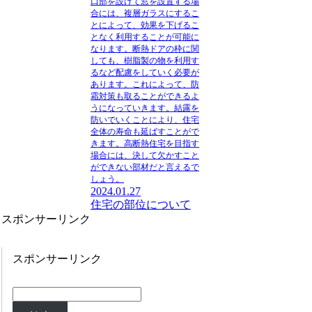
口部を設けて窓を設置する場
合には、複層ガラスにするこ
とによって、効果を下げるこ
となく利用することが可能に
なります。断熱ドアの枠に関
しても、樹脂製の物を利用す
るなど配慮をしていく必要が
あります。これによって、防
霜対策も取ることができるよ
うになっていきます。結露を
防いでいくことにより、住宅
全体の寿命も延ばすことがで
きます。高断熱住宅を目指す
場合には、決して欠かすこと
ができない部材だと言えるで
しょう。
2024.01.27
住宅の部位について
スポンサーリンク
スポンサーリンク