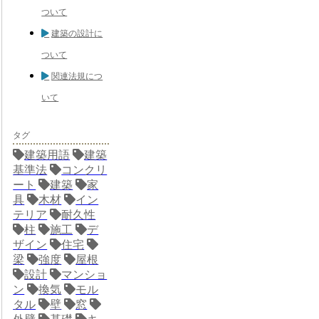
ついて
建築の設計に
ついて
関連法規につ
いて
タグ
建築用語
建築
基準法
コンクリ
ート
建築
家
具
木材
イン
テリア
耐久性
柱
施工
デ
ザイン
住宅
梁
強度
屋根
設計
マンショ
ン
換気
モル
タル
壁
窓