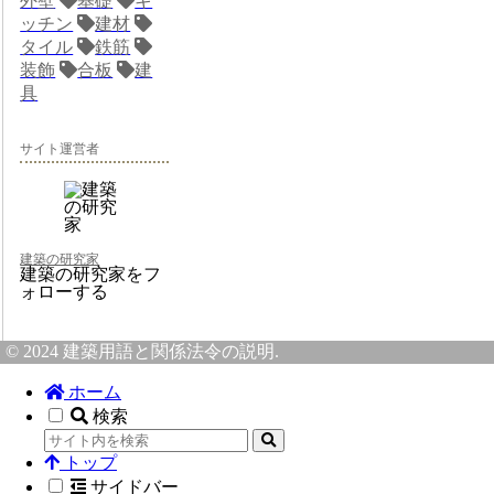
外壁
基礎
キ
ッチン
建材
タイル
鉄筋
装飾
合板
建
具
サイト運営者
建築の研究家
建築の研究家をフ
ォローする
© 2024 建築用語と関係法令の説明.
ホーム
検索
トップ
サイドバー