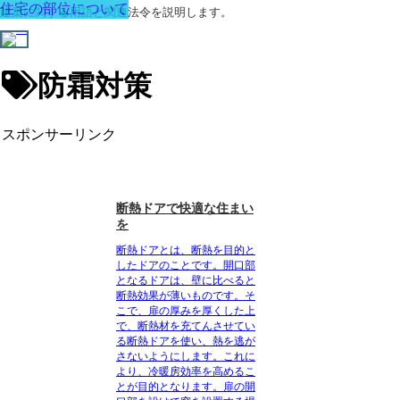
住宅の部位について
建築に関する用語と関連法令を説明します。
防霜対策
スポンサーリンク
断熱ドアで快適な住まい
を
断熱ドアとは、断熱を目的と
したドアのこと
です。開口部
となるドアは、壁に比べると
断熱効果が薄いものです。そ
こで、扉の厚みを厚くした上
で、断熱材を充てんさせてい
る断熱ドアを使い、熱を逃が
さないようにします。これに
より、冷暖房効率を高めるこ
とが目的となります。扉の開