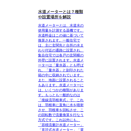
水道メーターとは？種類
や設置場所を解説
水道メーターとは、水道水の
使用量を計測する器機
です。
水道料金はこの値に基づいて
換算されます。一般住宅で
は、主に玄関先と台所の水ま
わり付近の通路に設置され、
集合住宅では各戸の玄関横の
外壁に設置されます。
水道メ
ーターは「量水器」とも呼ば
れ、「量水器」と刻印された
箱の中に収納されています。
また、地面に設置されること
もあります。
水道メーターに
は、いくつかの種類がありま
す。もっとも一般的なのは
「接線流羽根車式」
で、これ
は、羽根車に直角に水を噴射
させ、羽根車を回転させ、こ
の回転数で流量換算を行なう
方式です。これ以外にも、
「容積流量計水道メーター」
「直読式水道メーター」「電