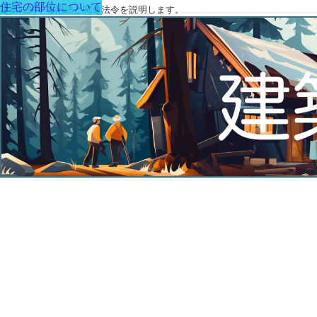
住宅の部位について
建築に関する用語と関連法令を説明します。