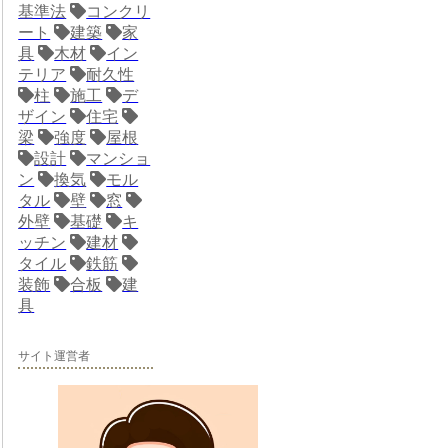
基準法
コンクリ
ート
建築
家
具
木材
イン
テリア
耐久性
柱
施工
デ
ザイン
住宅
梁
強度
屋根
設計
マンショ
ン
換気
モル
タル
壁
窓
外壁
基礎
キ
ッチン
建材
タイル
鉄筋
装飾
合板
建
具
サイト運営者