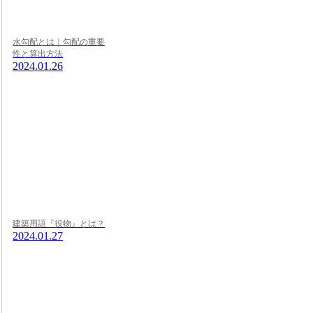
水勾配とは｜勾配の重要
性と算出方法
2024.01.26
建築用語『役物』とは？
2024.01.27