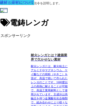
建材と資材について
建築に関する用語と関連法令を説明します。
電鋳レンガ
スポンサーリンク
耐火レンガとは？建築業
界で欠かせない素材
耐火レンガとは、耐火粘土に
アルミナやマグネシウム、ケ
イ酸などの焼粉（やきこ）を
混ぜ、高温で焼いて作られた
レンガのことです。1600度以
上の高熱に耐えることが可能
で、高温工業用材料として使
用されています
。主成分は高
融点を持つ金属酸化化合物類
で、組み合わせにより様々な