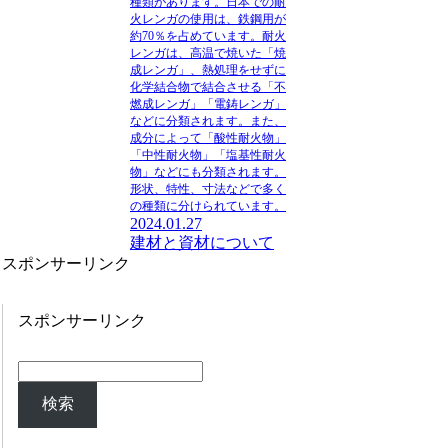
種類があります。日本での耐
火レンガの使用は、鉄鋼用が
約70％を占めています。耐火
レンガは、高温で焼いた「焼
成レンガ」、熱処理をせずに
化学結合物で結合させる「不
燃成レンガ」「電鋳レンガ」
などに分類されます。また、
成分によって「酸性耐火物」
「中性耐火物」「塩基性耐火
物」などにも分類されます。
形状、特性、寸法などで多く
の種類に分けられています。
2024.01.27
建材と資材について
スポンサーリンク
スポンサーリンク
検索