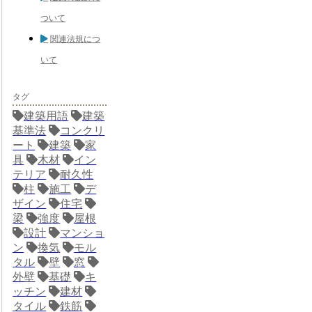
ついて
関連法規につ
いて
タグ
建築用語
建築
基準法
コンクリ
ート
建築
家
具
木材
イン
テリア
耐久性
柱
施工
デ
ザイン
住宅
梁
強度
屋根
設計
マンショ
ン
換気
モル
タル
壁
窓
外壁
基礎
キ
ッチン
建材
タイル
鉄筋