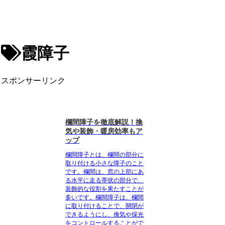
霞障子
スポンサーリンク
欄間障子を徹底解説！換
気や装飾・暖房効率もア
ップ
欄間障子とは、欄間の部分に
取り付ける小さな障子のこと
です。欄間は、窓の上部にあ
る水平に走る帯状の部分で、
装飾的な役割を果たすことが
多いです。欄間障子は、欄間
に取り付けることで、開閉が
できるようにし、換気や採光
をコントロールすることがで