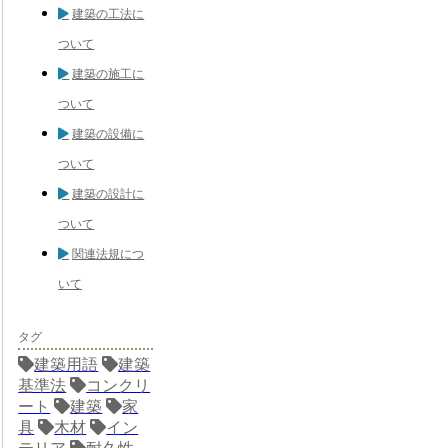
建築の工法に
ついて
建築の施工に
ついて
建築の設備に
ついて
建築の設計に
ついて
関連法規につ
いて
タグ
建築用語
建築
基準法
コンクリ
ート
建築
家
具
木材
イン