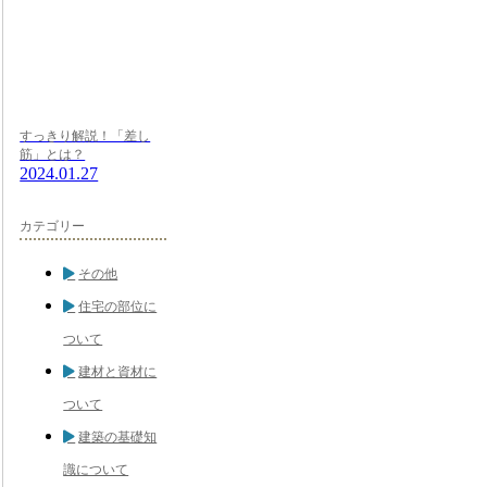
すっきり解説！「差し
筋」とは？
2024.01.27
カテゴリー
その他
住宅の部位に
ついて
建材と資材に
ついて
建築の基礎知
識について