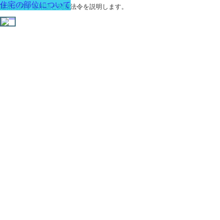
住宅の部位について
建築に関する用語と関連法令を説明します。