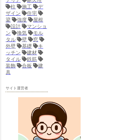
テリア
耐久性
柱
施工
デ
ザイン
住宅
梁
強度
屋根
設計
マンショ
ン
換気
モル
タル
壁
窓
外壁
基礎
キ
ッチン
建材
タイル
鉄筋
装飾
合板
建
具
サイト運営者