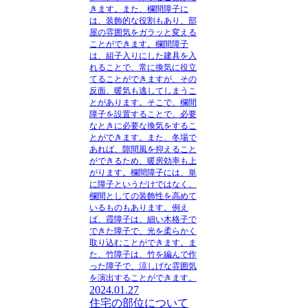
きます。また、欄間障子に
は、装飾的な役割もあり、部
屋の雰囲気をガラッと変える
ことができます。欄間障子
は、組子入りにした建具を入
れることで、常に換気に役立
てることができますが、その
反面、暖気も逃してしまうこ
とがあります。そこで、欄間
障子を設置することで、必要
なときに必要な換気をするこ
とができます。また、冬場で
あれば、隙間風を抑えること
ができるため、暖房効率も上
がります。欄間障子には、単
に障子というだけではなく、
欄間としての装飾性を高めて
いるものもあります。例え
ば、霞障子は、細い木格子で
できた障子で、光を柔らかく
取り込むことができます。ま
た、竹障子は、竹を編んで作
った障子で、涼しげな雰囲気
を演出することができます。
2024.01.27
住宅の部位について