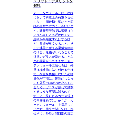
メリット・デメリットを
解説
カーテンウォールとは、建物
において構造上の荷重を負担
しない、間仕切り壁などと同
様の非耐力壁のこと
をいいま
す。建築基準法では帳壁（ち
ょうへき）とも呼ばれます。
建物が高層化すればするほ
ど、外壁が重くなること、そ
して地震に耐える柔構造建築
の場合、建物がしなることで
外壁のガラスが割れることな
どの問題が出てきます。カー
テンウォール工法ならば、外
壁は構造物に貼り付けるだけ
で、荷重を負担しないため軽
量化が可能に。
建物がしなっ
ても外壁のゆがみは小さくな
るため、ガラスが割れて飛散
するような事態は減る
ので
す。よく見られるガラス張り
の高層建築では、多くが「カ
ーテンウォール」を採用して
います。防火に関しては、部
位別に、外壁と開口部の規定