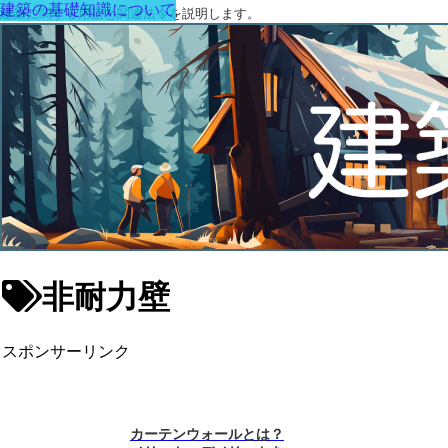
建築の基礎知識について
建築に関する用語と関連法令を説明します。
非耐力壁
スポンサーリンク
カーテンウォールとは？