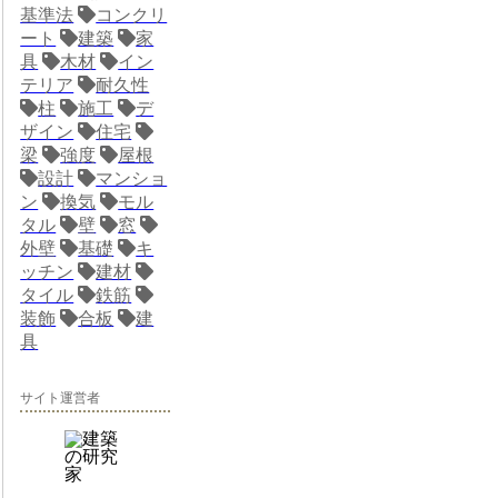
基準法
コンクリ
ート
建築
家
具
木材
イン
テリア
耐久性
柱
施工
デ
ザイン
住宅
梁
強度
屋根
設計
マンショ
ン
換気
モル
タル
壁
窓
外壁
基礎
キ
ッチン
建材
タイル
鉄筋
装飾
合板
建
具
サイト運営者