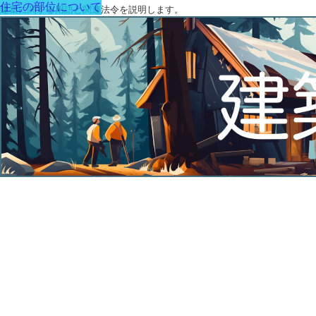
住宅の部位について
建築に関する用語と関連法令を説明します。