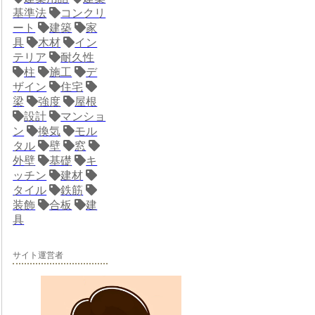
基準法
コンクリ
ート
建築
家
具
木材
イン
テリア
耐久性
柱
施工
デ
ザイン
住宅
梁
強度
屋根
設計
マンショ
ン
換気
モル
タル
壁
窓
外壁
基礎
キ
ッチン
建材
タイル
鉄筋
装飾
合板
建
具
サイト運営者