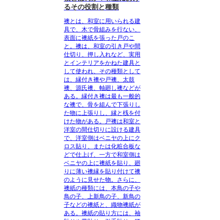
るその役割と種類
襖とは、和室に用いられる建
具で、木で骨組みを行ない、
表面に襖紙を張った戸のこ
と
。襖は、和室の引き戸や間
仕切り、押し入れなど、実用
とインテリアをかねた建具と
して使われ、その種類として
は、縁付き襖や戸襖、太鼓
襖、源氏襖、軸廻し襖などが
ある。縁付き襖は最も一般的
な襖で、骨を組んで下張りし
た物に上張りし、縁と桟を付
けた物がある。戸襖は和室と
洋室の間仕切りに設ける建具
で、洋室側はベニヤの上にク
ロス貼り、または化粧合板な
どで仕上げ、一方で和室側は
ベニヤの上に襖紙を貼り、廻
りに薄い襖縁を貼り付けて襖
のように見せた物。さらに、
襖紙の種類には、本鳥の子や
鳥の子、上新鳥の子、新鳥の
子などの襖紙と、織物襖紙が
ある。襖紙の貼り方には、袖