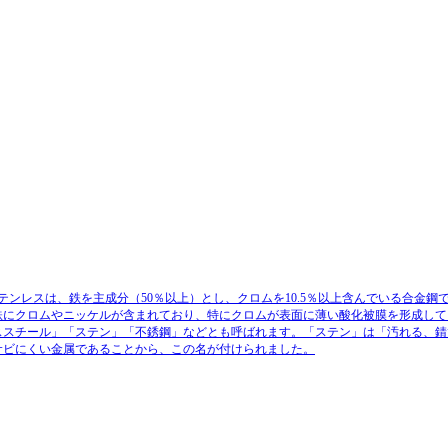
テンレスは、鉄を主成分（50％以上）とし、クロムを10.5％以上含んでいる合金鋼
鉄にクロムやニッケルが含まれており、特にクロムが表面に薄い酸化被膜を形成して
ススチール」「ステン」「不銹鋼」などとも呼ばれます。「ステン」は「汚れる、錆
サビにくい金属であることから、この名が付けられました。