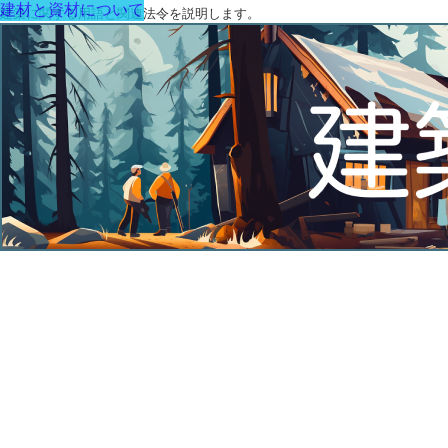
建材と資材について
建築に関する用語と関連法令を説明します。