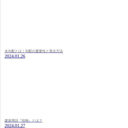
水勾配とは｜勾配の重要性と算出方法
2024.01.26
建築用語『役物』とは？
2024.01.27