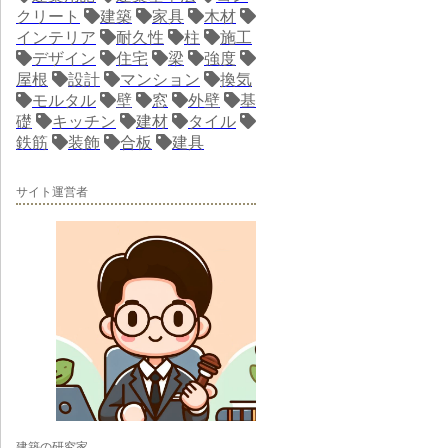
クリート
建築
家具
木材
インテリア
耐久性
柱
施工
デザイン
住宅
梁
強度
屋根
設計
マンション
換気
モルタル
壁
窓
外壁
基
礎
キッチン
建材
タイル
鉄筋
装飾
合板
建具
サイト運営者
建築の研究家