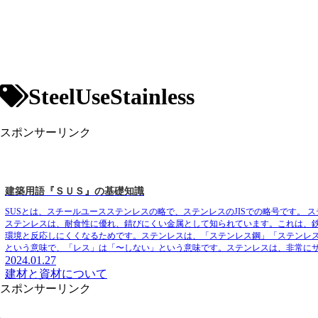
SteelUseStainless
スポンサーリンク
建築用語『ＳＵＳ』の基礎知識
SUSとは、スチールユースステンレスの略で、ステンレスのJISでの略号です。
ス
ステンレスは、
耐食性に優れ、錆びにくい
金属として知られています。これは、
環境と反応しにくくなるためです。ステンレスは、「ステンレス鋼」「ステンレ
という意味で、「レス」は「〜しない」という意味です。ステンレスは、非常に
2024.01.27
建材と資材について
スポンサーリンク