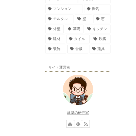
マンション
換気
モルタル
壁
窓
外壁
基礎
キッチン
建材
タイル
鉄筋
装飾
合板
建具
サイト運営者
建築の研究家