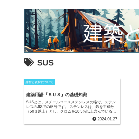
SUS
建材と資材について
建築用語『ＳＵＳ』の基礎知識
SUSとは、スチールユースステンレスの略で、ステン
レスのJISでの略号です。
ステンレスは、鉄を主成分
（50％以上）とし、クロムを10.5％以上含んでいる合
金鋼です。ステンレスは、
耐食性に優れ、錆びにくい
2024.01.27
金属として知られています。これは、鉄にクロムやニ
ッケルが含まれており、特にクロムが表面に薄い酸化
被膜を形成して、周辺環境と反応しにくくなるためで
す。ステンレスは、「ステンレス鋼」「ステンレスス