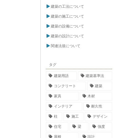
建築の工法について
建築の施工について
建築の設備について
建築の設計について
関連法規について
タグ
建築用語
建築基準法
コンクリート
建築
家具
木材
インテリア
耐久性
柱
施工
デザイン
住宅
梁
強度
屋根
設計