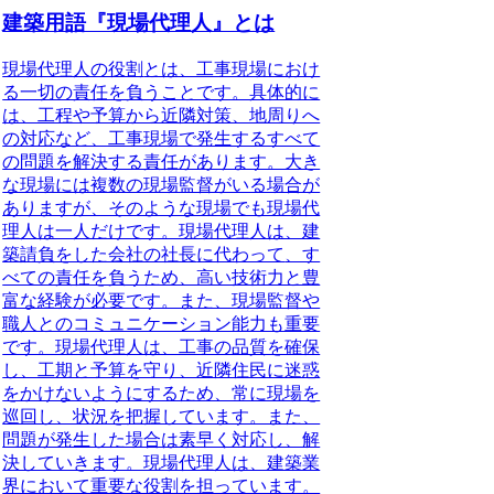
建築用語『現場代理人』とは
現場代理人の役割
とは、工事現場におけ
る一切の責任を負うことです。具体的に
は、工程や予算から近隣対策、地周りへ
の対応など、工事現場で発生するすべて
の問題を解決する責任があります。大き
な現場には複数の現場監督がいる場合が
ありますが、そのような現場でも現場代
理人は一人だけです。現場代理人は、建
築請負をした会社の社長
に代わって
、す
べての責任を負うため、高い技術力と豊
富な経験が必要です。また、現場監督や
職人とのコミュニケーション能力も重要
です。現場代理人は、工事の品質を確保
し、工期と予算を守り、近隣住民に迷惑
をかけないようにするため、常に現場を
巡回し、状況を把握しています。また、
問題が発生した場合は素早く対応し、解
決していきます。現場代理人は、建築業
界において重要な役割を担っています。