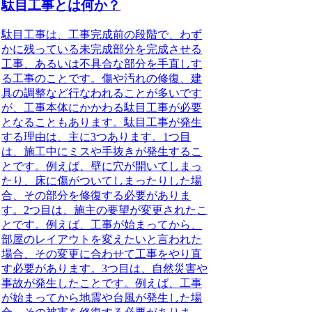
駄目工事とは何か？
駄目工事は、工事完成前の段階で、わず
かに残っている未完成部分を完成させる
工事、あるいは不具合な部分を手直しす
る工事のこと
です。傷や汚れの修復、建
具の調整など行なわれることが多いです
が、工事本体にかかわる駄目工事が必要
となることもあります。
駄目工事が発生
する理由は、主に3つあります。
1つ目
は、
施工中にミスや手抜きが発生するこ
と
です。例えば、壁に穴が開いてしまっ
たり、床に傷がついてしまったりした場
合、その部分を修復する必要がありま
す。2つ目は、
施主の要望が変更されたこ
と
です。例えば、工事が始まってから、
部屋のレイアウトを変えたいと言われた
場合、その変更に合わせて工事をやり直
す必要があります。3つ目は、
自然災害や
事故が発生したこと
です。例えば、工事
が始まってから地震や台風が発生した場