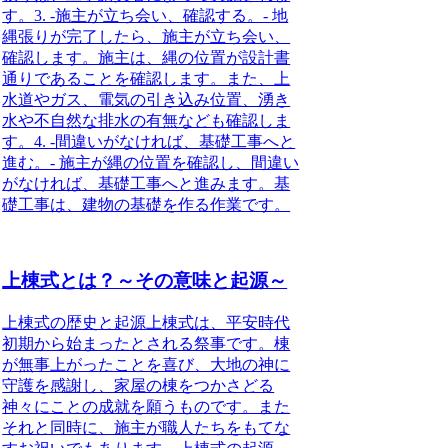
す。3. -施主が立ち会い、確認する。- 地
縄張りが完了したら、施主が立ち会い、
確認します。施主は、縄の位置が設計書
通りであることを確認します。また、上
水道やガス、電気の引き込み位置、湧き
水や不自然な排水の有無なども確認しま
す。4. -間違いがなければ、基礎工事へと
進む。- 施主が縄の位置を確認し、間違い
がなければ、基礎工事へと進みます。基
礎工事は、建物の基礎を作る作業です。
上棟式とは？～その意味と起源～
上棟式の歴史と起源
上棟式は、平安時代
初期から始まったとされる祭事です。棟
が無事上がったことを喜び、大地の神に
守護を感謝し、家屋の棟をつかさどる
神々にことの成就を願うものです。また
それと同時に、施主が職人たちをもてな