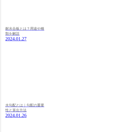
耐水合板とは？用途や種
類を解説
2024.01.27
水勾配とは｜勾配の重要
性と算出方法
2024.01.26