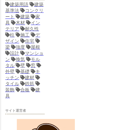
建築用語
建築
基準法
コンクリ
ート
建築
家
具
木材
イン
テリア
耐久性
柱
施工
デ
ザイン
住宅
梁
強度
屋根
設計
マンショ
ン
換気
モル
タル
壁
窓
外壁
基礎
キ
ッチン
建材
タイル
鉄筋
装飾
合板
建
具
サイト運営者