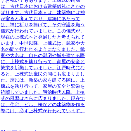
すお祝いでもあります。上棟式の起源
は、古代日本における建築儀礼にさかの
ぼります。古代日本人は、建築物には神
が宿ると考えており、建築にあたって
は、神に祈りを捧げて、その守護を願う
儀式が行われていました。この儀式が、
現在の上棟式へと発展したと考えられて
います。中世以降、上棟式は、武家や大
名の間で行われるようになりました。武
家や大名は、自らの邸宅や城を建てる際
に、上棟式を執り行って、家屋の安全と
繁栄を祈願していました。江戸時代にな
ると、上棟式は庶民の間にも広まりまし
た。庶民は、新築の家を建てる際に、上
棟式を執り行って、家屋の安全と繁栄を
祈願していました。明治時代以降、上棟
式の風習はさらに広まりました。現在で
は、住宅、ビル、橋などの建築物を作る
際には、必ず上棟式が行われています。