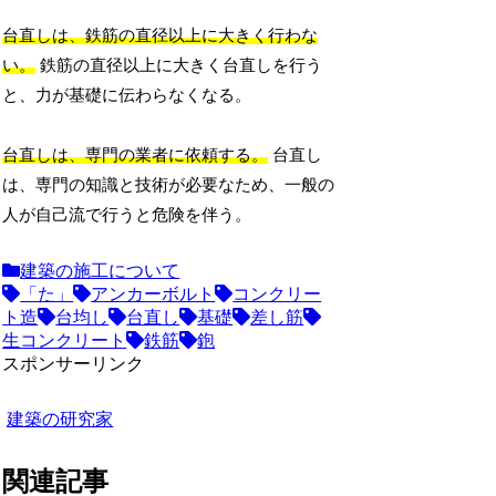
台直しは、鉄筋の直径以上に大きく行わな
い。
鉄筋の直径以上に大きく台直しを行う
と、力が基礎に伝わらなくなる。
台直しは、専門の業者に依頼する。
台直し
は、専門の知識と技術が必要なため、一般の
人が自己流で行うと危険を伴う。
建築の施工について
「た」
アンカーボルト
コンクリー
ト造
台均し
台直し
基礎
差し筋
生コンクリート
鉄筋
鉋
スポンサーリンク
建築の研究家
関連記事