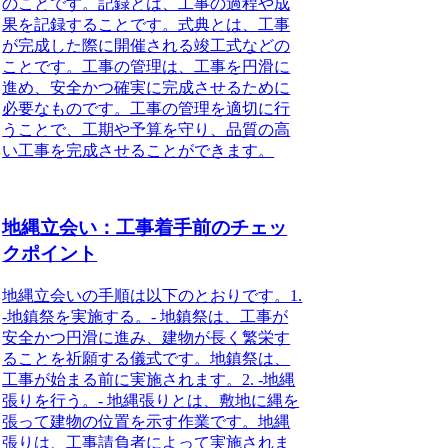
のことです。記録とは、工事の過程や成
果を記録することです。式典とは、工事
が完成した際に開催される竣工式などの
ことです。工事の管理は、工事を円滑に
進め、安全かつ確実に完成させるために
必要なものです。工事の管理を適切に行
うことで、工期や予算を守り、品質の高
い工事を完成させることができます。
地縄立会い：工事着手前のチェッ
クポイント
地縄立会いの手順
は以下のとおりです。1.
-地鎮祭を実施する。- 地鎮祭は、工事が
安全かつ円滑に進み、建物が長く繁栄す
ることを祈願する儀式です。地鎮祭は、
工事が始まる前に実施されます。2. -地縄
張りを行う。- 地縄張りとは、敷地に縄を
張って建物の位置を示す作業です。地縄
張りは、工事請負者によって実施されま