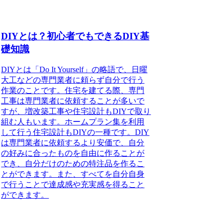
DIYとは？初心者でもできるDIY基
礎知識
DIYとは「Do It Yourself」の略語で、日曜
大工などの専門業者に頼らず自分で行う
作業のこと
です。住宅を建てる際、専門
工事は専門業者に依頼することが多いで
すが、増改築工事や住宅設計もDIYで取り
組む人もいます。ホームプラン集を利用
して行う住宅設計もDIYの一種です。DIY
は専門業者に依頼するより安価で、自分
の好みに合ったものを自由に作ることが
でき、自分だけのための特注品を作るこ
とができます。また、すべてを自分自身
で行うことで達成感や充実感を得ること
ができます。