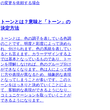
の変更を依頼する場合
トーンとは？意味と「トーン」の
決定方法
トーンとは、色の調子を表している色調
のこと
です。明度と彩度によって決めら
れ、分けられます。色の系統を表してい
るとも言えます。カラーデザインする上
では基本となっているものであり、
トー
ンを理解しなければ、色のグループ分け
ができなくなります
。色は人によって感
じ方や表現が異なるため、
抽象的な表現
となってしまうことが多い
です。
このト
ーンをはっきりと決めていくことによっ
て、客観的な表現ができるようになり、
コミュニケーションを取っていくことが
できるようになります
。