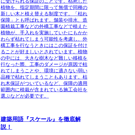
に受けられる保証のことです。
枯死した
植物を、指定期間に限って無償で同種の
新しい木と植え替える制度です。
「枯れ
保障」とも呼ばれます。舗装や排水、造
園植栽工事などの外構工事などで植えた
植物が、手入れを実施していたにもかか
わらず枯れてしまう可能性を考慮し、
外
構工事を行なうときにはこの保証を付け
ることが好ましいとされています。
植物
の中には、
大きな樹木など難しい移植を
行なった際、工事のダメージが原因で枯
れてしまうことや、環境に適さない弱い
品種で枯れてしまうこともあります。
枯
れ木保証がついているなど、保障の適用
範囲内に植栽が含まれている施工会社を
選ぶなどが必要
です。
建築用語『スケール』を徹底解
説！