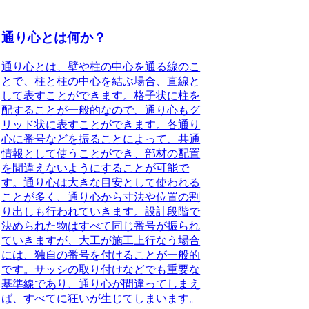
通り心とは何か？
通り心
とは、壁や柱の中心を通る線のこ
とで、柱と柱の中心を結ぶ場合、直線と
して表すことができます。格子状に柱を
配することが一般的なので、通り心もグ
リッド状に表すことができます。各通り
心に番号などを振ることによって、共通
情報として使うことができ、部材の配置
を間違えないようにすることが可能で
す。通り心は大きな目安として使われる
ことが多く、通り心から寸法や位置の割
り出しも行われていきます。設計段階で
決められた物はすべて同じ番号が振られ
ていきますが、大工が施工上行なう場合
には、独自の番号を付けることが一般的
です。サッシの取り付けなどでも重要な
基準線であり、通り心が間違ってしまえ
ば、すべてに狂いが生じてしまいます。