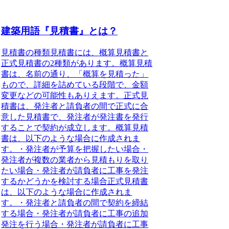
建築用語『見積書』とは？
見積書の種類
見積書には、概算見積書と
正式見積書の2種類があります。概算見積
書は、名前の通り、「概算を見積った」
もので、詳細を詰めている段階で、金額
変更などの可能性もありえます。正式見
積書は、発注者と請負者の間で正式に合
意した見積書で、発注者が発注書を発行
することで契約が成立します。概算見積
書は、以下のような場合に作成されま
す。・発注者が予算を把握したい場合・
発注者が複数の業者から見積もりを取り
たい場合・発注者が請負者に工事を発注
するかどうかを検討する場合正式見積書
は、以下のような場合に作成されま
す。・発注者と請負者の間で契約を締結
する場合・発注者が請負者に工事の追加
発注を行う場合・発注者が請負者に工事