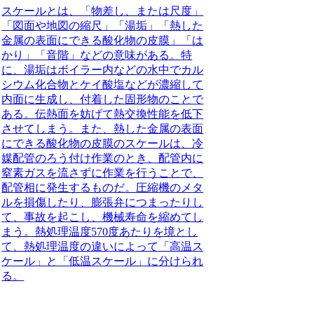
スケールとは、「物差し、または尺度」
「図面や地図の縮尺」「湯垢」「熱した
金属の表面にできる酸化物の皮膜」「は
かり」「音階」などの意味がある。
特
に、湯垢はボイラー内などの水中でカル
シウム化合物とケイ酸塩などが濃縮して
内面に生成し、付着した固形物のことで
ある。伝熱面を妨げて熱交換性能を低下
させてしまう。また、熱した金属の表面
にできる酸化物の皮膜のスケールは、冷
媒配管のろう付け作業のとき、配管内に
窒素ガスを流さずに作業を行うことで、
配管相に発生するものだ。圧縮機のメタ
ルを損傷したり、膨張弁につまったりし
て、事故を起こし、機械寿命を縮めてし
まう。熱処理温度570度あたりを境とし
て、熱処理温度の違いによって「高温ス
ケール」と「低温スケール」に分けられ
る。