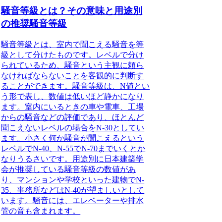
騒音等級とは？その意味と用途別
の推奨騒音等級
騒音等級とは、室内で聞こえる騒音を等
級として分けたものです。
レベルで分け
られているため、騒音という主観に頼ら
なければならないことを客観的に判断す
ることができます。騒音等級は、N値とい
う形で表し、数値は低いほど静かになり
ます。室内にいるときの車や電車、工場
からの騒音などの評価であり、ほとんど
聞こえないレベルの場合をN-30としてい
ます。小さく何か騒音が聞こえるという
レベルでN-40、N-55でN-70までいくとか
なりうるさいです。用途別に日本建築学
会が推奨している騒音等級の数値があ
り、マンションや学校といった建物でN-
35、事務所などはN-40が望ましいとして
います。騒音には、エレベーターや排水
管の音も含まれます。