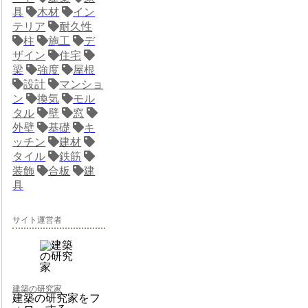
具
木材
イン
テリア
耐久性
柱
施工
デ
ザイン
住宅
梁
強度
屋根
設計
マンショ
ン
換気
モル
タル
壁
窓
外壁
基礎
キ
ッチン
建材
タイル
鉄筋
装飾
合板
建
具
サイト運営者
建築の研究家
建築の研究家をフ