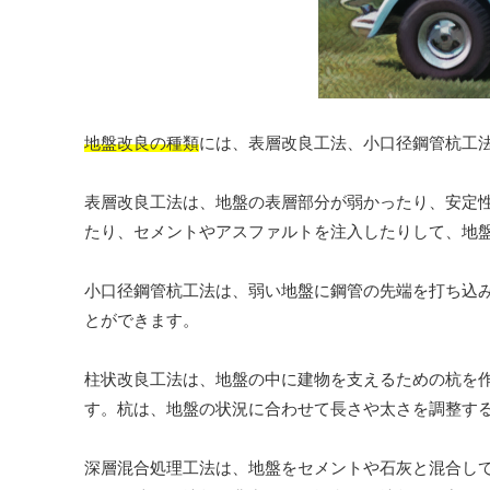
地盤改良の種類
には、表層改良工法、小口径鋼管杭工
表層改良工法は、地盤の表層部分が弱かったり、安定
たり、セメントやアスファルトを注入したりして、地
小口径鋼管杭工法は、弱い地盤に鋼管の先端を打ち込
とができます。
柱状改良工法は、地盤の中に建物を支えるための杭を
す。杭は、地盤の状況に合わせて長さや太さを調整す
深層混合処理工法は、地盤をセメントや石灰と混合し