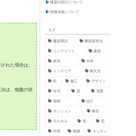
建築の設計について
関連法規について
タグ
建築用語
建築基準法
。
コンクリート
建築
家具
木材
断された場合は、
インテリア
耐久性
柱
施工
デザイン
工法は、地盤の状
住宅
梁
強度
屋根
設計
マンション
換気
モルタル
壁
窓
外壁
基礎
キッチン