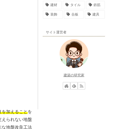
建材
タイル
鉄筋
装飾
合板
建具
サイト運営者
建築の研究家
良を加えること
を
支えられない地盤
主な地盤改良工法