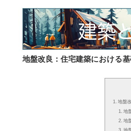
地盤改良：住宅建築における基
地盤
地
地
地