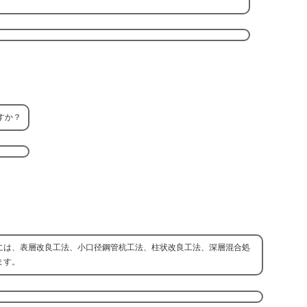
すか？
には、表層改良工法、小口径鋼管杭工法、柱状改良工法、深層混合処
ます。