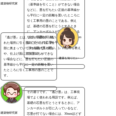
建築物研究家
（基準線を引くこと）ができない場合
などに、墨を打ちたい正規の基準線か
ら平行に一定の距離を置いたところに
引く工事用の墨のことである。例え
ば、基礎の芯墨を打とうとするとき
に、アンカーボルトが芯に入っている
など、芯墨が打てない場合には、30mm
『逃げ墨』とは、目的の場所から離
ほどずらして芯墨を平行に墨を打つ。
れた場所に引く墨のことですね。内
これを逃げ墨と呼ぶ。)』の意味を教え
部に奥まっていて手が届かない場合
てください。
や、仕上げ面に直接墨出しができな
建築を知りたい
い場合などに、墨を打ちたい正規の
基準線から平行に一定の距離を置い
たところに引く工事用の墨のことで
す。
その通りです。『逃げ墨』は、工事現
場でよく使われる用語です。例えば、
基礎の芯墨を打とうとするときに、ア
ンカーボルトが芯に入っているなど、
建築物研究家
芯墨が打てない場合には、30mmほどず