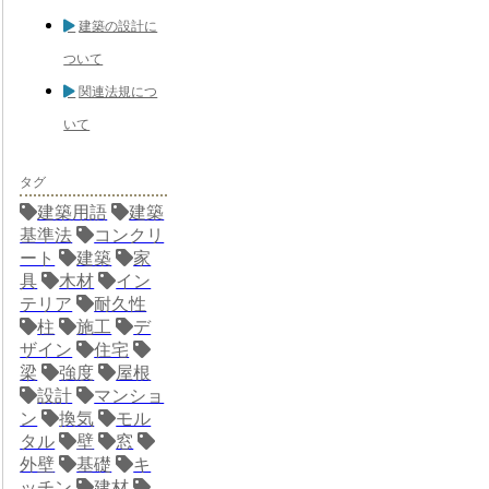
建築の設計に
ついて
関連法規につ
いて
タグ
建築用語
建築
基準法
コンクリ
ート
建築
家
具
木材
イン
テリア
耐久性
柱
施工
デ
ザイン
住宅
梁
強度
屋根
設計
マンショ
ン
換気
モル
タル
壁
窓
外壁
基礎
キ
ッチン
建材