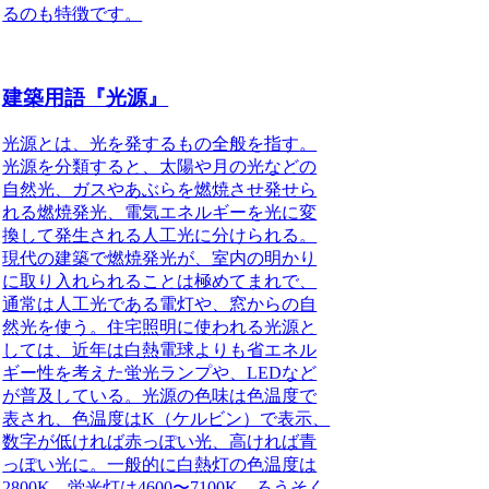
るのも特徴です。
建築用語『光源』
光源とは、光を発するもの全般を指す
。
光源を分類すると、太陽や月の光などの
自然光、ガスやあぶらを燃焼させ発せら
れる燃焼発光、電気エネルギーを光に変
換して発生される人工光に分けられる。
現代の建築で燃焼発光が、室内の明かり
に取り入れられることは極めてまれで、
通常は人工光である電灯や、窓からの自
然光を使う。住宅照明に使われる光源と
しては、近年は白熱電球よりも省エネル
ギー性を考えた蛍光ランプや、LEDなど
が普及している。光源の色味は色温度で
表され、色温度はK（ケルビン）で表示、
数字が低ければ赤っぽい光、高ければ青
っぽい光に。一般的に白熱灯の色温度は
2800K、蛍光灯は4600〜7100K、ろうそく