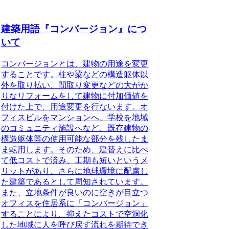
建築用語『コンバージョン』につ
いて
コンバージョンとは、建物の用途を変更
すること
です。柱や梁などの構造躯体以
外を取り払い、間取り変更などの大がか
りなリフォームをして建物に付加価値を
付けた上で、用途変更を行ないます。オ
フィスビルをマンションへ、学校を地域
のコミュニティ施設へなど、既存建物の
構造躯体等の使用可能な部分を残したま
ま転用します。そのため、建替えに比べ
て低コストで済み、工期も短いというメ
リットがあり、さらに地球環境に配慮し
た建築であるとして周知されています。
また、立地条件が良いのに空きが目立つ
オフィスを住居系に「コンバージョン」
することにより、抑えたコストで空洞化
した地域に人を呼び戻す流れを期待でき