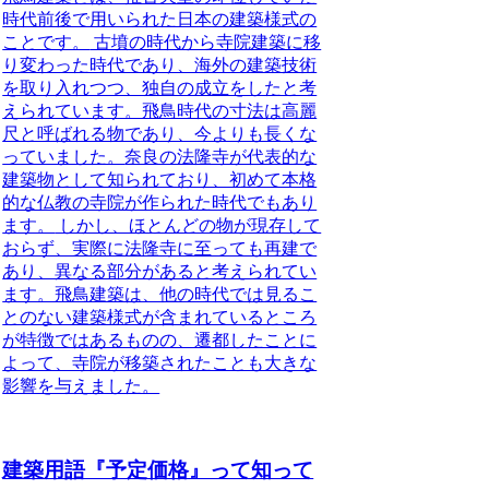
時代前後で用いられた日本の建築様式の
ことです。
古墳の時代から寺院建築に移
り変わった時代であり、海外の建築技術
を取り入れつつ、独自の成立をしたと考
えられています。飛鳥時代の寸法は高麗
尺と呼ばれる物であり、今よりも長くな
っていました。
奈良の法隆寺が代表的な
建築物として知られており、初めて本格
的な仏教の寺院が作られた時代でもあり
ます。
しかし、ほとんどの物が現存して
おらず、実際に法隆寺に至っても再建で
あり、異なる部分があると考えられてい
ます。飛鳥建築は、他の時代では見るこ
とのない建築様式が含まれているところ
が特徴ではあるものの、遷都したことに
よって、寺院が移築されたことも大きな
影響を与えました。
建築用語『予定価格』って知って