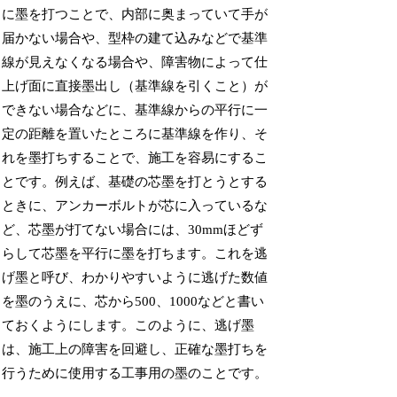
に墨を打つことで、内部に奥まっていて手が
届かない場合や、型枠の建て込みなどで基準
線が見えなくなる場合や、障害物によって仕
上げ面に直接墨出し（基準線を引くこと）が
できない場合などに、基準線からの平行に一
定の距離を置いたところに基準線を作り、そ
れを墨打ちすることで、施工を容易にするこ
とです。例えば、基礎の芯墨を打とうとする
ときに、アンカーボルトが芯に入っているな
ど、芯墨が打てない場合には、30mmほどず
らして芯墨を平行に墨を打ちます。これを逃
げ墨と呼び、わかりやすいように逃げた数値
を墨のうえに、芯から500、1000などと書い
ておくようにします。このように、逃げ墨
は、施工上の障害を回避し、正確な墨打ちを
行うために使用する工事用の墨のことです。