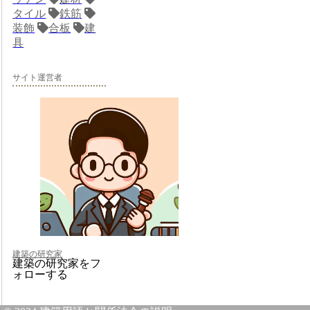
タイル
鉄筋
装飾
合板
建
具
サイト運営者
建築の研究家
建築の研究家をフ
ォローする