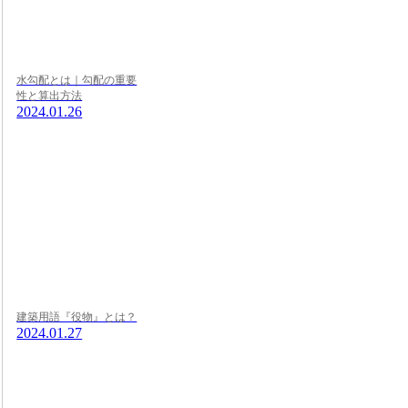
水勾配とは｜勾配の重要
性と算出方法
2024.01.26
建築用語『役物』とは？
2024.01.27