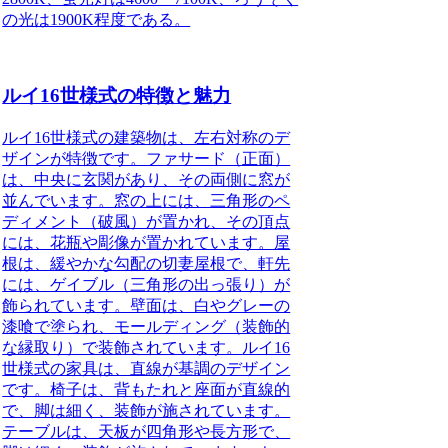
の光は1900K程度である。
ルイ16世様式の特徴と魅力
ルイ16世様式
の建築物は、左右対称のデ
ザインが特徴です。ファサード（正面）
は、中央に玄関があり、その両側に窓が
並んでいます。窓の上には、三角形のペ
ディメント（破風）が置かれ、その頂点
には、花瓶や彫像が置かれています。屋
根は、緩やかな勾配の切妻屋根で、軒先
には、ゲイブル（三角形の出っ張り）が
飾られています。壁面は、白やグレーの
漆喰で塗られ、モールディング（装飾的
な縁取り）で装飾されています。
ルイ16
世様式
の家具は、直線が基調のデザイン
です。椅子は、背もたれと座面が直線的
で、脚は細く、装飾が施されています。
テーブルは、天板が四角形や長方形で、