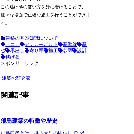
この逃げ墨の使い方を身に着けることで、
様々な場面で正確な施工を行うことができま
す。
建築の基礎知識について
「ニ」
アンカーボルト
基準線
基
礎
墨出し
寄り墨
施工
芯墨
設計
逃げ墨
スポンサーリンク
建築の研究家
関連記事
飛鳥建築の特徴や歴史
飛鳥建築とは、推古天皇の即位していた