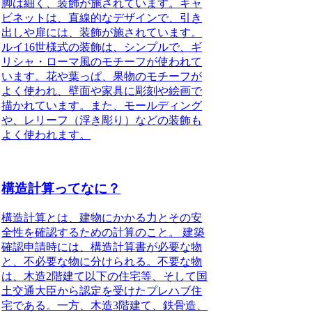
脚は細く、装飾が施されています。キャ
ビネットは、直線的なデザインで、引き
出しや扉には、装飾が施されています。
ルイ16世様式
の装飾は、シンプルで、ギ
リシャ・ローマ風のモチーフが使われて
います。花や葉っぱ、果物のモチーフが
よく使われ、壁面や家具に彫刻や絵画で
描かれています。また、モールディング
や、レリーフ（浮き彫り）などの装飾も
よく使われます。
構造計算ってなに？
構造計算とは、建物にかかる力とその安
全性を確認するための計算のこと。
建築
確認申請時には、構造計算書が必要な物
と、不必要な物に分けられる。不要な物
は、木造2階建て以下の住宅等、そして国
土交通大臣から認定を受けたプレハブ住
宅である。一方、木造3階建て、鉄骨造、