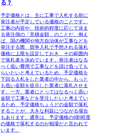
る？
予定価格とは、主に工事で入札する前に
発注者が予定している価格のことです。
工事の内容や、技術的程度に応じて決ま
る発注側の「見積金額」のことだ
。例え
ば、国の機関や地方自治体が工事などを
発注する際、競争入札で予想される落札
価格に上限を設定しておき、その範囲内
で落札者を決めています。発注者はなる
べく低い費用で工事などを請け負っても
らいたいと考えているため、予定価格を
下回る入札をした業者の中から、もっと
も低い金額を提示した業者に落札させま
す。一方、業者にとってはなるべく高い
金額で工事などを受注したいと考えてい
るため、予定価格ちょうどの金額で落札
することが、大きな利益につながる場合
もあります。通常は、予定価格の8割程度
の価格で落札するのが相場だと言われて
います。