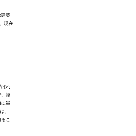
の建築
り、現在
呼ばれ
で、複
面に墨
は、
切るこ