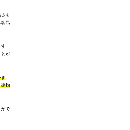
高さを
も容易
ます。
ことが
いま
、建物
とがで