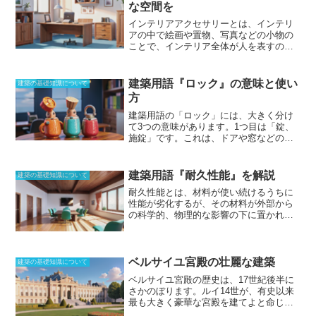
な空間を
インテリアアクセサリーとは、インテリ
アの中で絵画や置物、写真などの小物の
ことで、インテリア全体が人を表すので
あれば、小さく身につけているアクセサ
リーのようなポイントになってくる
。空
間を演出するうえでは、
個性を引き出す
建築用語『ロック』の意味と使い
建築の基礎知識について
ことができる
ようになるが、ひとつのイ
方
ンテリアアクセサリーだけでも、リズム
が生まれるような豊かな空間に。アクセ
建築用語の「
ロック
」には、大きく分け
ントを与えることにもつながるが、
見る
て3つの意味があります。1つ目は「
錠、
者に対して想像力をかきたてるような物
施錠
」です。これは、ドアや窓などの開
を使うことによって、魅力を引きたてる
口部に鍵をかけて施錠することです。防
こともできる
。
犯対策やプライバシー保護のために重要
です。2つ目は「
固定する
」です。これ
建築用語『耐久性能』を解説
建築の基礎知識について
は、建築物や構造物を動かないように固
耐久性能とは、材料が使い続けるうちに
定することです。地震や台風などの災害
性能が劣化するが、その材料が外部から
時の被害を軽減するために重要です。3つ
の科学的、物理的な影響の下に置かれた
目は「
拘留する、閉じ込める
」です。こ
環境で、どれだけの期間その性能を維持
れは、人を特定の場所に拘束することで
できるかを表示する性能のこと
であり、
す。刑務所や精神病院などで使用されま
通常、以下のような耐用年数で表され
す。「ロック」は、建築物の安全性やセ
る。材料や設備が老朽によって使用に耐
ベルサイユ宮殿の壮麗な建築
キュリティを確保するために欠かせない
建築の基礎知識について
えられなくなる場合の物理的耐用年数。
重要な要素です。
ベルサイユ宮殿の歴史
は、17世紀後半に
使用目的の変更などによって、機能上の
さかのぼります。ルイ14世が、有史以来
価値を失った場合の機能的耐用年数。経
最も大きく豪華な宮殿を建てよと命じ、
営目的からみてその価値を失った場合
シャルル・ル・プランが指揮をして建築