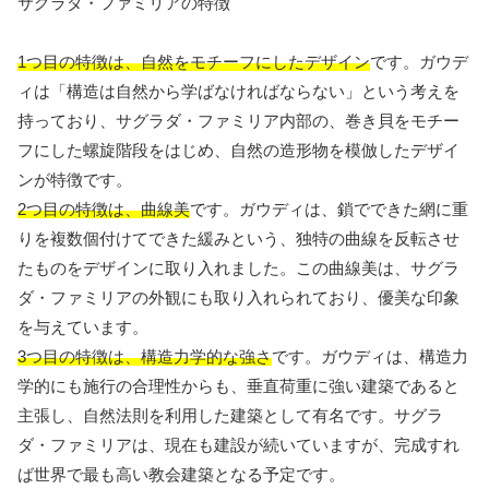
サグラダ・ファミリアの特徴
1つ目の特徴は、自然をモチーフにしたデザイン
です。ガウデ
ィは「構造は自然から学ばなければならない」という考えを
持っており、サグラダ・ファミリア内部の、巻き貝をモチー
フにした螺旋階段をはじめ、自然の造形物を模倣したデザイ
ンが特徴です。
2つ目の特徴は、曲線美
です。ガウディは、鎖でできた網に重
りを複数個付けてできた緩みという、独特の曲線を反転させ
たものをデザインに取り入れました。この曲線美は、サグラ
ダ・ファミリアの外観にも取り入れられており、優美な印象
を与えています。
3つ目の特徴は、構造力学的な強さ
です。ガウディは、構造力
学的にも施行の合理性からも、垂直荷重に強い建築であると
主張し、自然法則を利用した建築として有名です。サグラ
ダ・ファミリアは、現在も建設が続いていますが、完成すれ
ば世界で最も高い教会建築となる予定です。