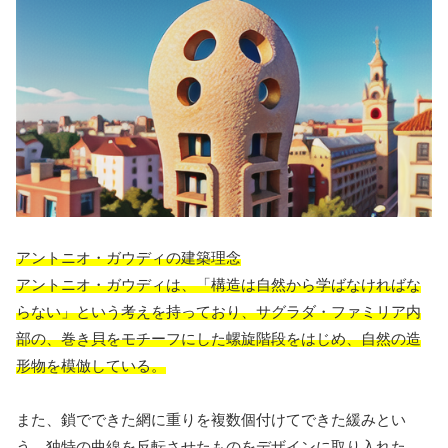
アントニオ・ガウディの建築理念
アントニオ・ガウディは、「構造は自然から学ばなければな
らない」という考えを持っており、サグラダ・ファミリア内
部の、巻き貝をモチーフにした螺旋階段をはじめ、自然の造
形物を模倣している。
また、鎖でできた網に重りを複数個付けてできた緩みとい
う、独特の曲線を反転させたものをデザインに取り入れた。