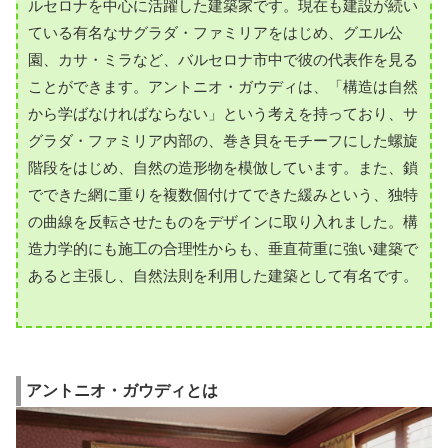
ルセロナを中心に活躍した建築家です。現在も建設が続い
ている有名なサグラダ・ファミリアをはじめ、グエル公
園、カサ・ミラなど、バルセロナ市中で彼の代表作を見る
ことができます。アントニオ・ガウディは、「構造は自然
から学ばなければならない」という考えを持っており、サ
グラダ・ファミリア内部の、巻き貝をモチーフにした螺旋
階段をはじめ、自然の造形物を模倣しています。また、鎖
でできた網に重りを複数個付けてできた緩みという、独特
の曲線を反転させたものをデザインに取り入れました。構
造力学的にも施工の合理性からも、垂直荷重に強い建築で
あると主張し、自然法則を利用した建築として有名です。
アントニオ・ガウディとは