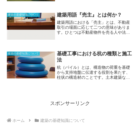
の、経済的耐用年数。税法上の耐用年限
をスタートさせます。バロック様式を採
にあたる法的耐用年数がある。建築物に
用し、建造には50年もの歳月がかかりま
おいては、壁、柱、梁などの基本構造部
した。その結果、幾何学的な様式でどこ
建築用語『売主』とは何か？
分の耐久性、また設備配管などの耐久性
建築の基礎知識について
から見てもバランスの取れた、豪華絢爛
は別だ。また、維持管理の質や材料の選
建築用語における「売主」とは、不動産
な宮殿が誕生しました。庭園内にも様々
定、設計の仕方によっても耐久性能は変
取引の場面に応じて二つの意味がありま
な建物があり、ルイ14世の時代の建設様
わる。
す
。ひとつは不動産物件を売る人や法人
式やインテリアを知る上でも重要な建築
のことを、もうひとつは不動産広告にお
物です。
いて、業者が介在せずに、当該物件が
「売り主」と直接売買される取り引きの
ことをあらわします。後者の場合、「売
基礎工事における杭の種類と施工
建築の基礎知識について
り主」が宅建業者であったり、個人・法
法
人であったりします。通常、不動産仲介
杭（パイル）とは、構造物の荷重を基礎
業者に希望に添うような物件を探しても
から支持地盤に伝達する役割を果たす、
らったり、買い手を探してもらったりす
柱状の構造材
のことです。土木建築など
ることが多いですが、その場合は見返り
の基礎工事の際に地中に打ち込まれる杭
として、物件価格に応じた仲介手数料を
（くい）のことです。弱い地盤で建物を
支払うことになります。その点、直接取
建てる際、
上部の荷重に耐えられないと
り引きする「売主物件」であれば、仲介
きなどに使用
されます。杭の材料は、木
手数料を支払う必要はなく、大幅なコス
杭をはじめ、遠心力鉄筋コンクリート
トダウンが可能となります。ただし、銀
スポンサーリンク
杭、PCパイル、鋼杭などがあります。ま
行でのローンに関する手続き等、すべて
た、施工法によって既製杭、場所打ちコ
を自ら行なう必要があります。
ンクリート杭などがあり、支持の性質に
ホーム
建築の基礎知識について
よって支持杭と摩擦杭があります。先端
を支持層に到達させる支持杭は、上向き
に働く杭の先端の先端支持力により荷重
を支え、先端を支持層まで到達させない