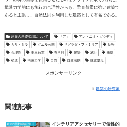
構造力学的にも施行の合理性からも、垂直荷重に強い建築で
あると主張し、自然法則を利用した建築として有名である。
建築の基礎知識について
「ア」
アントニオ・ガウディ
カサ・ミラ
グエル公園
サグラダ・ファミリア
反転
合理性
垂直荷重
巻き貝
建築
施行
曲線
構造
構造力学
自然
自然法則
螺旋階段
スポンサーリンク
建築の研究家
関連記事
インテリアアクセサリーで個性的
建築の基礎知識について