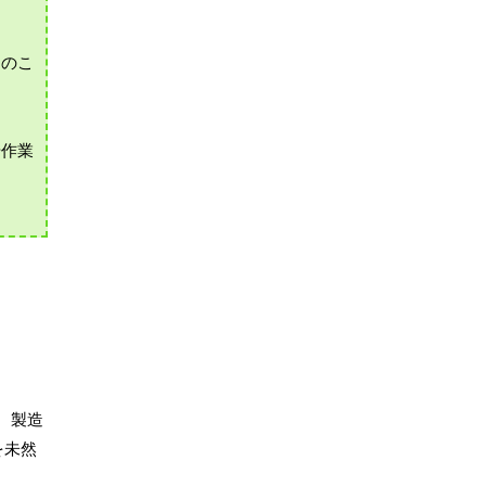
動のこ
や作業
、製造
を未然