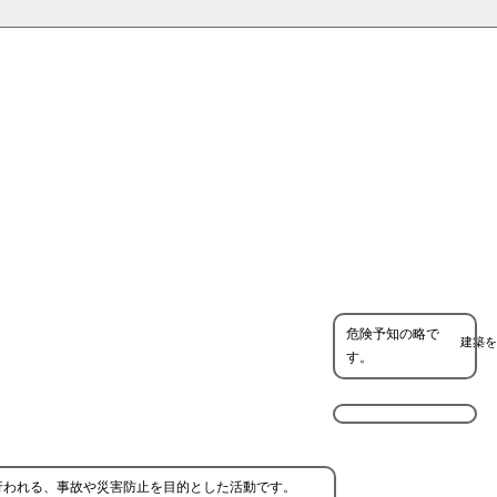
危険予知の略で
建築を
す。
行われる、事故や災害防止を目的とした活動です。