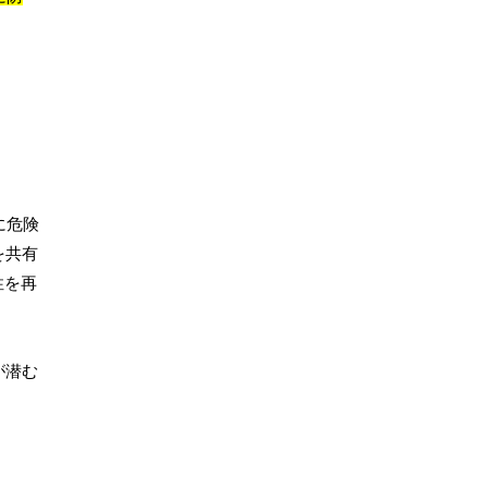
に危険
を共有
性を再
が潜む