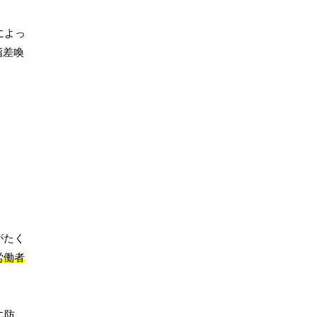
によっ
指差喚
がたく
労働者
に防