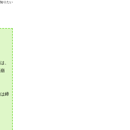
知りたい
下は、
が崩
では締