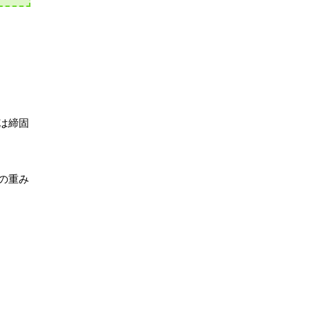
は締固
の重み