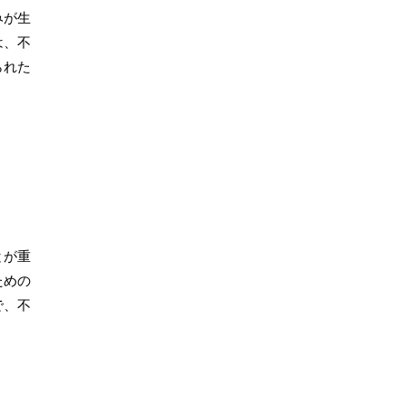
みが生
は、不
られた
とが重
ための
で、不