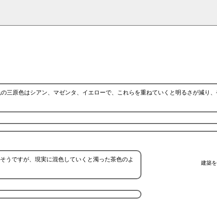
色の三原色はシアン、マゼンタ、イエローで、これらを重ねていくと明るさが減り、
るそうですが、現実に混色していくと濁った茶色のよ
建築を