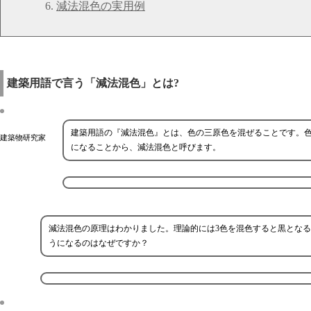
減法混色の実用例
建築用語で言う「減法混色」とは?
建築用語の『減法混色』とは、色の三原色を混ぜることです。
建築物研究家
になることから、減法混色と呼びます。
減法混色の原理はわかりました。理論的には3色を混色すると黒とな
うになるのはなぜですか？