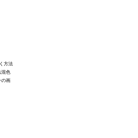
く方法
法混色
ンの画