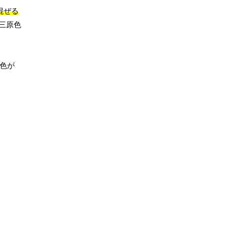
混ぜる
三原色
色が