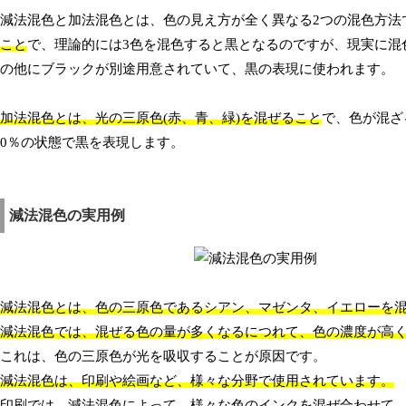
減法混色と加法混色とは、色の見え方が全く異なる2つの混色方法
こと
で、理論的には3色を混色すると黒となるのですが、現実に混
の他にブラックが別途用意されていて、黒の表現に使われます。
加法混色とは、光の三原色(赤、青、緑)を混ぜること
で、色が混ざ
0％の状態で黒を表現します。
減法混色の実用例
減法混色とは、色の三原色であるシアン、マゼンタ、イエローを
減法混色では、混ぜる色の量が多くなるにつれて、色の濃度が高
これは、色の三原色が光を吸収することが原因です。
減法混色は、印刷や絵画など、様々な分野で使用されています。
印刷では、減法混色によって、様々な色のインクを混ぜ合わせて