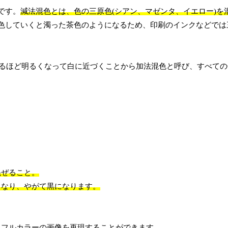
です。
減法混色とは、色の三原色(シアン、マゼンタ、イエロー)を
色していくと濁った茶色のようになるため、印刷のインクなどでは
るほど明るくなって白に近づくことから加法混色と呼び、すべての
混ぜること。
くなり、やがて黒になります。
、フルカラーの画像を再現することができます。