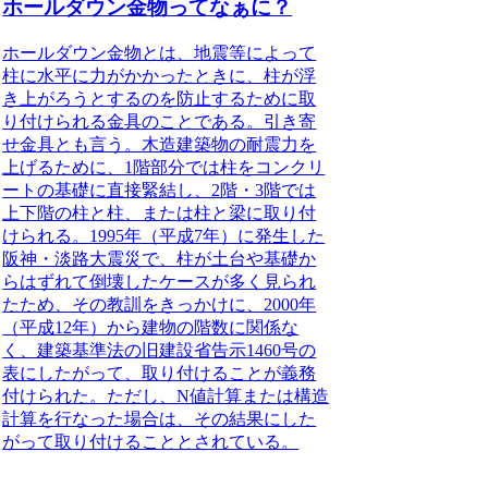
ホールダウン金物ってなぁに？
ホールダウン金物とは、地震等によって
柱に水平に力がかかったときに、柱が浮
き上がろうとするのを防止するために取
り付けられる金具のことである。
引き寄
せ金具とも言う。木造建築物の耐震力を
上げるために、1階部分では柱をコンクリ
ートの基礎に直接緊結し、2階・3階では
上下階の柱と柱、または柱と梁に取り付
けられる。1995年（平成7年）に発生した
阪神・淡路大震災で、柱が土台や基礎か
らはずれて倒壊したケースが多く見られ
たため、その教訓をきっかけに、2000年
（平成12年）から建物の階数に関係な
く、建築基準法の旧建設省告示1460号の
表にしたがって、取り付けることが義務
付けられた。ただし、N値計算または構造
計算を行なった場合は、その結果にした
がって取り付けることとされている。