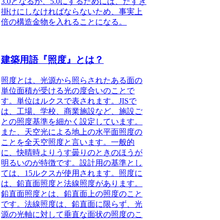
3.0となるが、5.0にするためには、たすき
掛けにしなければならないため、事実上
倍の構造金物を入れることになる。
建築用語『照度』とは？
照度とは、光源から照らされたある面の
単位面積が受ける光の度合いのこと
で
す。単位はルクスで表されます。JISで
は、工場、学校、商業施設など、施設ご
との照度基準を細かく設定しています。
また、天空光による地上の水平面照度の
ことを全天空照度と言います。一般的
に、快晴時よりうす曇りのときのほうが
明るいのが特徴です。設計用の基準とし
ては、15ルクスが使用されます。照度に
は、鉛直面照度と法線照度があります。
鉛直面照度とは、鉛直面上の照度のこと
です。法線照度は、鉛直面に限らず、光
源の光軸に対して垂直な面状の照度のこ