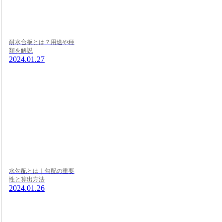
耐水合板とは？用途や種
類を解説
2024.01.27
水勾配とは｜勾配の重要
性と算出方法
2024.01.26