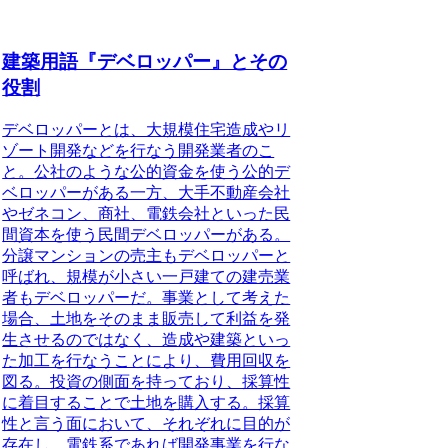
建築用語『デベロッパー』とその
役割
デベロッパーとは、大規模住宅造成やリ
ゾート開発などを行なう開発業者のこ
と。
公社のような公的資金を使う公的デ
ベロッパーがある一方、大手不動産会社
やゼネコン、商社、電鉄会社といった民
間資本を使う民間デベロッパーがある。
分譲マンションの売主もデベロッパーと
呼ばれ、規模が小さい一戸建ての建売業
者もデベロッパーだ。事業として考えた
場合、土地をそのまま販売して利益を発
生させるのではなく、造成や建築といっ
た加工を行なうことにより、費用回収を
図る。投資の側面を持っており、採算性
に着目することで土地を購入する。採算
性と言う面において、それぞれに目的が
存在し、電鉄系であれば開発事業を行な