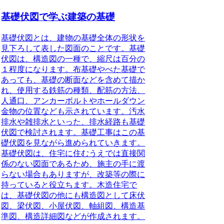
基礎伏図で学ぶ建築の基礎
基礎伏図とは、建物の基礎全体の形状を
見下ろして表した図面
のことです。基礎
伏図は、構造図の一種で、縮尺は百分の
１程度になります。布基礎やべた基礎で
あっても、基礎の断面などを含めて描か
れ、使用する鉄筋の種類、配筋の方法、
人通口、アンカーボルトやホールダウン
金物の位置なども示されています。汚水
排水や雑排水といった、排水経路も基礎
伏図で検討されます。基礎工事はこの基
礎伏図を見ながら進められていきます。
基礎伏図は、住宅に住むうえでは直接関
係のない図面であるため、施主の手に渡
らない場合もありますが、改築等の際に
持っていると役立ちます。木造住宅で
は、基礎伏図の他にも構造図として床伏
図、梁伏図、小屋伏図、軸組図、構造基
準図、構造詳細図などが作成されます。