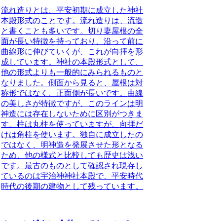
流れ造りとは、平安初期に成立した神社
本殿形式のこと
です。流れ造りは、流造
と書くことも多いです。切り妻屋根の全
面が長い特徴を持っており、沿って前に
曲線形に伸びていくが、
これが向拝を形
成しています
。神社の本殿形式として、
他の形式よりも一般的にみられるものと
なりました。側面から見ると、屋根は対
称形ではなく、正面側が長いです。
曲線
の美しさが特徴
ですが、このラインは明
神造には存在しないために区別がつきま
す。柱は丸柱を使っていますが、
向拝だ
けは角柱を使います
。独自に成立したの
ではなく、明神造を発展させた形となる
ため、他の様式と比較しても歴史は浅い
です。
最古のものとして確認され現存し
ているのは宇治神神社本殿で、平安時代
時代の後期の建物として残っています
。