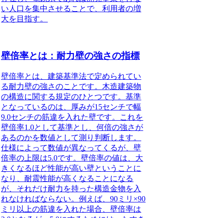
い人口を集中させることで、利用者の増
大を目指す。
壁倍率とは：耐力壁の強さの指標
壁倍率とは、
建築基準法で定められてい
る耐力壁の強さ
のことです。木造建築物
の構造に関する規定のひとつです。基準
となっているのは、厚みが15センチで幅
9.0センチの筋違を入れた壁です。これを
壁倍率1.0として基準とし、何倍の強さが
あるのかを数値として測り判断します。
仕様によって数値が異なってくるが、壁
倍率の上限は5.0です。壁倍率の値は、大
きくなるほど性能が高い壁ということに
なり、耐震性能が高くなることになる
が、それだけ耐力を持った構造金物を入
れなければならない。例えば、90ミリ×90
ミリ以上の筋違を入れた場合、壁倍率は