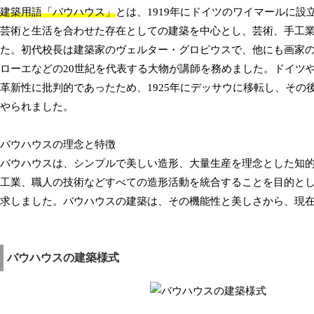
建築用語「バウハウス」
とは、1919年にドイツのワイマールに
芸術と生活を合わせた存在としての建築を中心とし、芸術、手工
た。初代校長は建築家のヴェルター・グロピウスで、他にも画家
ローエなどの20世紀を代表する大物が講師を務めました。ドイツ
革新性に批判的であったため、1925年にデッサウに移転し、その後
やられました。
バウハウスの理念と特徴
バウハウスは、シンプルで美しい造形、大量生産を理念とした知
工業、職人の技術などすべての造形活動を統合することを目的と
求しました。バウハウスの建築は、その機能性と美しさから、現
バウハウスの建築様式