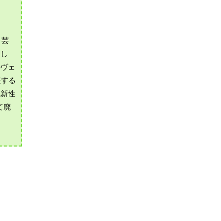
、芸
まし
のヴェ
表する
革新性
て廃