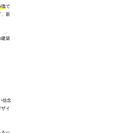
特徴
で
ど、新
の建築
い信念
デザイ
あるべ