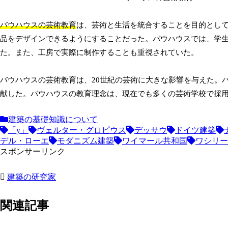
バウハウスの芸術教育
は、芸術と生活を統合することを目的とし
品をデザインできるようにすることだった。バウハウスでは、学
た。また、工房で実際に制作することも重視されていた。
バウハウスの芸術教育は、20世紀の芸術に大きな影響を与えた。
献した。バウハウスの教育理念は、現在でも多くの芸術学校で採
建築の基礎知識について
「y」
ヴェルター・グロピウス
デッサウ
ドイツ建築
デル・ローエ
モダニズム建築
ワイマール共和国
ワシリー
スポンサーリンク
建築の研究家
関連記事