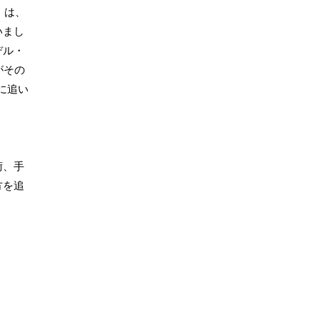
」は、
いまし
デル・
がその
に追い
術、手
方を追