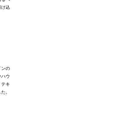
溶け込
インの
ウハウ
、テキ
した。