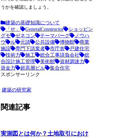
うかを確認しましょう。
建築の基礎知識について
「せ」
GeneralConstructor
ショッピン
グモ
ゼネコン
テーマパーク
ノウハ
ウ
ル
元請
公共設備
博物館
商業
施設
専門下請業者
市庁舎
戸建住宅
技術力
施工
総合工事請負会社
総
合設計施工管理
美術館
資材調達力
資金力
超高層ビル
集合住宅
スポンサーリンク
建築の研究家
関連記事
実測図とは何か？土地取引におけ