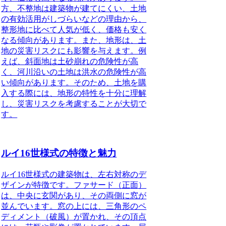
方、不整地は建築物が建てにくい、土地
の有効活用がしづらいなどの理由から、
整形地に比べて人気が低く、価格も安く
なる傾向があります。また、地形は、土
地の災害リスクにも影響を与えます。例
えば、斜面地は土砂崩れの危険性が高
く、河川沿いの土地は洪水の危険性が高
い傾向があります。そのため、土地を購
入する際には、地形の特性を十分に理解
し、災害リスクを考慮することが大切で
す。
ルイ16世様式の特徴と魅力
ルイ16世様式
の建築物は、左右対称のデ
ザインが特徴です。ファサード（正面）
は、中央に玄関があり、その両側に窓が
並んでいます。窓の上には、三角形のペ
ディメント（破風）が置かれ、その頂点