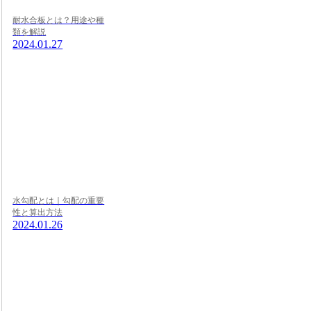
耐水合板とは？用途や種
類を解説
2024.01.27
水勾配とは｜勾配の重要
性と算出方法
2024.01.26