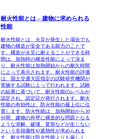
耐火性能とは – 建物に求められる
性能
耐火性能とは
、火災が発生した場合でも
建物の構造が安全である能力のことで
す。構造が火災に耐えることができる時
間は、加熱時の構造性能によって決ま
り、耐火性能は加熱開始からの耐久時間
によって表示されます。耐火性能の評価
は、
国土交通大臣指定の試験研究機関が
実施する試験
によって行われます。試験
の結果に基づいて、耐火性能のレベルが
認定され、認定証が発行されます。耐火
性能の有効性は、防火性能の最上位に位
置します。防火性能は、加熱開始から30
分間、建物の外壁に構造的な問題となる
ような溶解、破壊、変形などが生じない
という非損傷性や遮熱性が求められま
す。耐火性能は防火性能よりも厳しく、