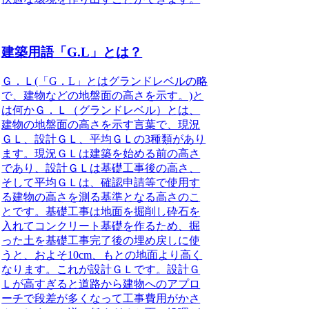
建築用語「G.L」とは？
Ｇ．Ｌ(「G．L」とはグランドレベルの略
で、建物などの地盤面の高さを示す。)と
は何か
Ｇ．Ｌ（グランドレベル）とは、
建物の地盤面の高さを示す言葉で、現況
ＧＬ、設計ＧＬ、平均ＧＬの3種類があり
ます。現況ＧＬは建築を始める前の高さ
であり、設計ＧＬは基礎工事後の高さ、
そして平均ＧＬは、確認申請等で使用す
る建物の高さを測る基準となる高さのこ
とです。基礎工事は地面を掘削し砕石を
入れてコンクリート基礎を作るため、掘
った土を基礎工事完了後の埋め戻しに使
うと、およそ10cm、もとの地面より高く
なります。これが設計ＧＬです。設計Ｇ
Ｌが高すぎると道路から建物へのアプロ
ーチで段差が多くなって工事費用がかさ