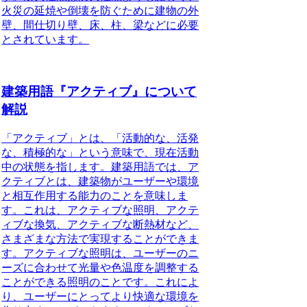
火災の延焼や倒壊を防ぐために建物の外
壁、間仕切り壁、床、柱、梁などに必要
とされています。
建築用語『アクティブ』について
解説
「アクティブ」
とは、「活動的な、活発
な、積極的な」という意味で、現在活動
中の状態を指します。建築用語では、ア
クティブとは、建築物がユーザーや環境
と相互作用する能力のことを意味しま
す。これは、アクティブな照明、アクテ
ィブな換気、アクティブな断熱材など、
さまざまな方法で実現することができま
す。アクティブな照明は、ユーザーのニ
ーズに合わせて光量や色温度を調整する
ことができる照明のことです。これによ
り、ユーザーにとってより快適な環境を