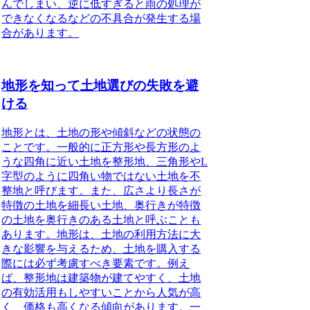
んでしまい、逆に低すぎると雨の処理が
できなくなるなどの不具合が発生する場
合があります。
地形を知って土地選びの失敗を避
ける
地形とは、土地の形や傾斜などの状態の
ことです。一般的に正方形や長方形のよ
うな四角に近い土地を
整形地
、三角形やL
字型のように四角い物ではない土地を
不
整地
と呼びます。また、広さより長さが
特徴の土地を
細長い土地
、奥行きが特徴
の土地を
奥行きのある土地
と呼ぶことも
あります。地形は、土地の利用方法に大
きな影響を与えるため、土地を購入する
際には必ず考慮すべき要素です。例え
ば、整形地は建築物が建てやすく、土地
の有効活用もしやすいことから人気が高
く、価格も高くなる傾向があります。一