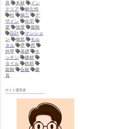
具
木材
イン
テリア
耐久性
柱
施工
デ
ザイン
住宅
梁
強度
屋根
設計
マンショ
ン
換気
モル
タル
壁
窓
外壁
基礎
キ
ッチン
建材
タイル
鉄筋
装飾
合板
建
具
サイト運営者