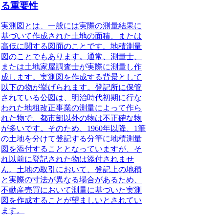
る重要性
実測図とは、一般には実際の測量結果に
基づいて作成された土地の面積、または
高低に関する図面のことです。
地積測量
図のことでもあります。通常、測量士、
または土地家屋調査士が実際に測量し作
成します。実測図を作成する背景として
以下の物が挙げられます。
登記所に保管
されている公図は、明治時代初期に行な
われた地租改正事業の測量によって作ら
れた物で、都市部以外の物は不正確な物
が多いです。
そのため、1960年以降、1筆
の土地を分けて登記する分筆に地積測量
図を添付することとなっていますが、そ
れ以前に登記された物は添付されませ
ん。土地の取引において、登記上の地積
と実際の寸法が異なる場合があるため、
不動産売買において測量に基づいた実測
図を作成することが望ましいとされてい
ます。