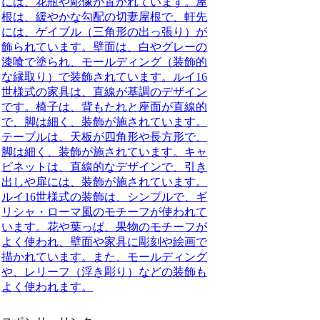
には、花瓶や彫像が置かれています。屋
根は、緩やかな勾配の切妻屋根で、軒先
には、ゲイブル（三角形の出っ張り）が
飾られています。壁面は、白やグレーの
漆喰で塗られ、モールディング（装飾的
な縁取り）で装飾されています。
ルイ16
世様式
の家具は、直線が基調のデザイン
です。椅子は、背もたれと座面が直線的
で、脚は細く、装飾が施されています。
テーブルは、天板が四角形や長方形で、
脚は細く、装飾が施されています。キャ
ビネットは、直線的なデザインで、引き
出しや扉には、装飾が施されています。
ルイ16世様式
の装飾は、シンプルで、ギ
リシャ・ローマ風のモチーフが使われて
います。花や葉っぱ、果物のモチーフが
よく使われ、壁面や家具に彫刻や絵画で
描かれています。また、モールディング
や、レリーフ（浮き彫り）などの装飾も
よく使われます。