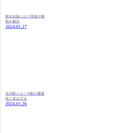
耐水合板とは？用途や種
類を解説
2024.01.27
水勾配とは｜勾配の重要
性と算出方法
2024.01.26