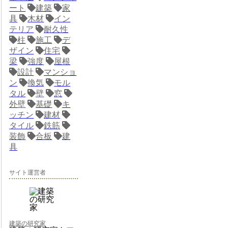
ート
建築
家
具
木材
イン
テリア
耐久性
柱
施工
デ
ザイン
住宅
梁
強度
屋根
設計
マンショ
ン
換気
モル
タル
壁
窓
外壁
基礎
キ
ッチン
建材
タイル
鉄筋
装飾
合板
建
具
サイト運営者
建築の研究家