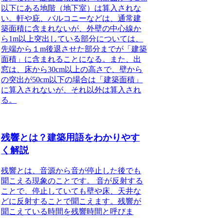
以下にある地階（地下室）は算入されな
い
。
軒や庇、バルコニーなどは、通常建
築面積に含まれないが、外壁の中心線か
ら1m以上突出している部分については、
先端から１m後退させた部分までが「建築
面積」に含まれることになる
。また、出
窓は、床から30cm以上の高さで、壁から
の突出が50cm以下の場合は「建築面積」
に算入されないが、それ以外は算入され
る。
残響とは？建築用語をわかりやす
く解説
残響とは、音源から音が停止した後でも
聞こえる現象のことです。
音が反射する
ことで、停止していても壁や床、天井な
どに反射することで聞こえます。残響が
聞こえている時間を
残響時間
と呼びま