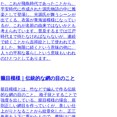
た。これが
飛鳥時代であったことから、
平安時代
に作成された
源氏物語の中に雅
楽として登場し、光源氏が舞うシーンが
出てくる
。衣装が青海波模様になってい
るが、これが名前の由来ではないかとも
考えられています。普及するまでは
江戸
時代まで待たなければならない
が、連続
で続くことから吉祥紋として使われてき
ました。無限に続くという意味の他に、
人々の平和な暮らしという意味もいわれ
のひとつとしてあります。
籠目模様｜伝統的な網の目のこと
籠目模様とは、竹などで編んで作る伝統
的な網の目のこと。
格子状とすることで
強度を出している。籠目模様の場合、規
則正しい網目を作っていくが、美しい仕
上がりとなることから紋章化した。正三
角形を上下に重ねたもので、魔除けに使