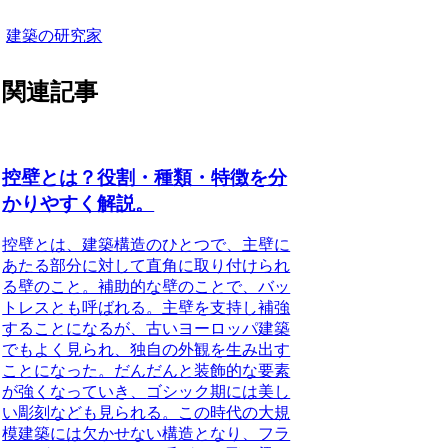
建築の研究家
関連記事
控壁とは？役割・種類・特徴を分
かりやすく解説。
控壁とは、建築構造のひとつで、主壁に
あたる部分に対して直角に取り付けられ
る壁のこと
。補助的な壁のことで、バッ
トレスとも呼ばれる。主壁を支持し補強
することになるが、古いヨーロッパ建築
でもよく見られ、独自の外観を生み出す
ことになった。だんだんと装飾的な要素
が強くなっていき、
ゴシック期には美し
い彫刻なども見られる
。この時代の大規
模建築には欠かせない構造となり、フラ