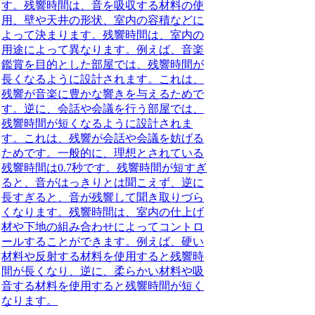
す。残響時間は、音を吸収する材料の使
用、壁や天井の形状、室内の容積などに
よって決まります。残響時間は、
室内の
用途によって異なります。
例えば、音楽
鑑賞を目的とした部屋では、残響時間が
長くなるように設計されます。これは、
残響が音楽に豊かな響きを与えるためで
す。逆に、会話や会議を行う部屋では、
残響時間が短くなるように設計されま
す。これは、残響が会話や会議を妨げる
ためです。一般的に、
理想とされている
残響時間は0.7秒です。
残響時間が短すぎ
ると、音がはっきりとは聞こえず、逆に
長すぎると、音が残響して聞き取りづら
くなります。残響時間は、室内の仕上げ
材や下地の組み合わせによってコントロ
ールすることができます。例えば、硬い
材料や反射する材料を使用すると残響時
間が長くなり、逆に、柔らかい材料や吸
音する材料を使用すると残響時間が短く
なります。