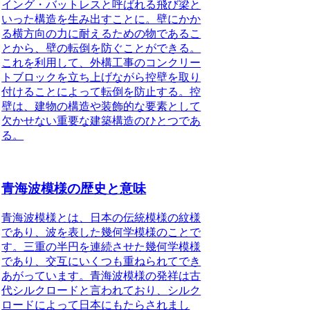
イング・バットレスと呼ばれる飛び梁と
いった構造を生み出すことに。壁にかか
る横方向の力に耐えるための物であるこ
とから、
壁の転倒を防ぐことができる
。
これを利用して、外構工事のコンクリー
トブロックを立ち上げながら控壁を取り
付けることによって転倒を防止する。控
壁は、建物の構造や装飾的な要素として
欠かせない重要な建築構造のひとつであ
る。
青海波模様の歴史と意味
青海波模様とは、日本の伝統模様の紋様
であり、波を表した幾何学模様
のことで
す。三重の半円を連続させた幾何学模様
であり、交互にいくつも重ねられてでき
あがっています。青海波模様の発祥は古
代
シルクロード
と言われており、
シルク
ロード
によって日本にもたらされまし