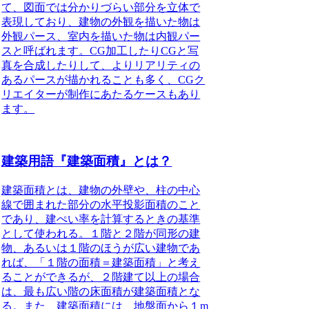
て、図面では分かりづらい部分を立体で
表現しており、建物の外観を描いた物は
外観パース、室内を描いた物は内観パー
スと呼ばれます。CG加工したりCGと写
真を合成したりして、よりリアリティの
あるパースが描かれることも多く、CGク
リエイターが制作にあたるケースもあり
ます。
建築用語『建築面積』とは？
建築面積とは、建物の外壁や、柱の中心
線で囲まれた部分の水平投影面積のこと
であり、建ぺい率を計算するときの基準
として使われる。１階と２階が同形の建
物、あるいは１階のほうが広い建物であ
れば、「１階の面積＝建築面積」と考え
ることができるが、２階建て以上の場合
は、最も広い階の床面積が建築面積とな
る。また、
建築面積には、地盤面から１m