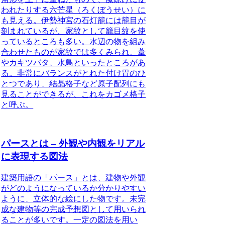
われたりする六芒星（ろくぼうせい）に
も見える。伊勢神宮の石灯籠には籠目が
刻まれているが、家紋として籠目紋を使
っているところも多い。水辺の物を組み
合わせたものが家紋では多くみられ、葦
やカキツバタ、水鳥といったところがあ
る。非常にバランスがとれた付け胃のひ
とつであり、結晶格子など原子配列にも
見ることができるが、これをカゴメ格子
と呼ぶ。
パースとは – 外観や内観をリアル
に表現する図法
建築用語の「パース」とは、建物や外観
がどのようになっているか分かりやすい
ように、立体的な絵にした物
です。未完
成な建物等の完成予想図として用いられ
ることが多いです。一定の図法を用い