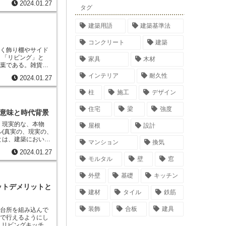
2024.01.27
ると、通風量や室温
タグ
まいます。両片引き
面分の開口を確保で
建築用語
建築基準法
機能面はやや改善さ
コンクリート
建築
置く飾り棚やサイド
、「リビング」と
家具
木材
言葉である。雑貨や
ビやステレオを置く
インテリア
耐久性
2024.01.27
り、さまざまな用途
ズ型、物を見せて使
柱
施工
デザイン
用途や価格、大きさ
タイプもある。
「リ
住宅
梁
強度
や「ブックシェル
の意味と時代背景
ともある。
、現実的な、本物
屋根
設計
ル(真実の、現実の、
とは、建築におい
マンション
換気
る考え方
を意味しま
2024.01.27
物を建てることでは
モルタル
壁
窓
を追求すること
だと
観や機能性だけに注
外壁
基礎
キッチン
在が周りの環境に与
響を与えるかを重視
ットデメリットと
建材
タイル
鉄筋
9世紀後半に現れた
」に端を発していま
工業製品ではなく、
装飾
合板
建具
に台所を組み込んで
品を重視
するもので
スで行えるようにし
方が取り入れられ、
。
リビングキッチン