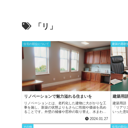
「リ」
住宅の部位について
建築の基礎
リノベーションで魅力溢れる住まいを
建築用
リノベーションとは、老朽化した建物に大がかりな工
建築用語
事を施し、新築の状態よりもさらに性能や価値を高め
「リアリ
ること
です。外壁の補修や窓枠の取り替え、水まわり
いった意
の設備の交換などがこれにあたる。類似の用語に「リ
テン語の
2024.01.27
フォーム」「模様替え」がある。厳密に言えば「リフ
いてリア
ォーム」は建築物のある部分を同等の材料・形状・寸
のありの
その他
住宅の部位