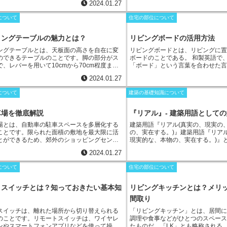
2024.01.27
のS字カーブを支えるもので、上下に動かして
の窓を動かせる引き違い窓と比べ
。
アームレストによって首や肩への負担を軽
調節などの機能面がやや劣ってし
について
住宅の部位について
キャスター付きのものも多いため、オフィス
窓では、両側を全開にすると窓二
屋などで使用される。
きるため、片引き窓の欠点である
れます。
ィングテーブルの魅力とは？
リビングボードの活用方法
ングテーブルとは、天板面の高さを自在に変
リビングボードとは、リビングに
のできるテーブル
のことです。脚の部分がス
ボードのことである。
和製英語で
、レバーを用いて10cmから70cm程度まで
「ボード」という言葉を合わせた
高さを調節できる物が一般的です。昇降しや
本を収納するためのものや、テレ
2024.01.27
ための工夫として、天板を上げる際は片手で
ために強度を増したものなどがあ
上げ、下げる際はレバーを引きながら体重を
に使用される。扉が付いたクロー
について
建築の基礎知識について
いう方法が採用されている製品が多いです。
うオープン型などの形状があり、
自体の高さが変わるため、通常のデスクから
によって自由に組み合わせ可能な
台まで、用途に合わせて様々な高さで使用す
ビングボード」は、「テレビ台」
車場を徹底解説
『リアル』- 建築用語として
可能です。また、合わせる家具の高さを選ば
フ」、「カップボード」と呼ぶこ
場とは、自動車の駐車スペースを多層化する
建築用語『リアル(真実の、現実の
、ソファに合わせて低めの高さにするなど、
こと
です。限られた面積の敷地を最大限に活
の、実在する。)』
建築用語『リア
1台でシーンに合わせて様々な用途に用いるこ
とができるため、郊外のショッピングセンタ
現実的な、本物の、実在する。)』
ます。
の集客用駐車場だけでなく、マンションやホ
て、
「真実であること」を重視す
2024.01.27
車場、病院などの公共施設など、大規模な施
す。この考え方は、建築を単に建
かせない駐車場となっています。また、入出
なく、
その建物の存在意義や価値
について
住宅の部位について
が短く済み、車両を駐車するまでの時間も短
考えています。つまり、建物の外
ため、時間効率の高い駐車場としても活用さ
目するのではなく、
その建物の存
す。立体駐車場は、駐車装置を操作して入出
える影響や、人々にどのような影
トスイッチとは？知っておきたい基本知
リビングキッチンとは？メリ
械式と、目的の階まで自走して駐車する自走
する考え方です。この考え方は、1
間取り
られます。機械式は、エレベーターのような
「アーツ・アンド・クラフツ運動
昇降させて収容するタワー型と、1台分の駐車
す。この運動は、大量生産される
スイッチ
は、離れた場所から切り替えられる
「リビングキッチン」
とは、居間
を多層化する多段型に分けられます。
タワー
職人が手作業で丁寧に作られた製
のことです。リモートスイッチは、ワイヤレ
調理や食事などがひとつのスペー
駐車場は、地下や地上に駐車装置を設置し、
した。建築においても、この考え
ンやスマートフォンアプリなどを使って操作
たものだ。「LK」とも略称される