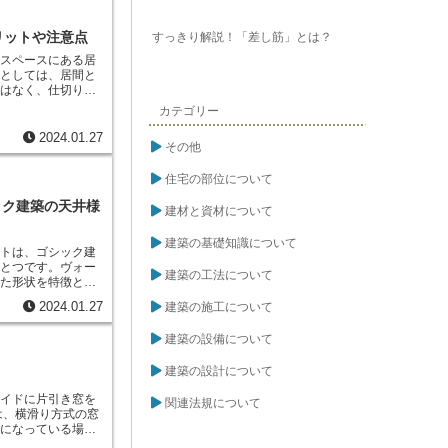
これにより、廃棄物
とができます。ま
資材の再資源化を促
リットや注意点
すっきり解説！「差し筋」とは？
補助金や優遇税制な
のスペースにある居
リサイクル法は、建
りとしては、居間と
の有効活用を促進す
ではなく、仕切りを
律の施行により、建
っているものです。
物の削減と資源の有
カテゴリー
堂＝ダイニングのス
ビングのスペースに
2024.01.27
その他
なります。不動産物
、「D」はダイニン
住宅の部位について
間）を表し、「リビ
表されます。なお、
ック建築の天井様
キッチンとは独立し
建材と資材について
感などが、リビング
のがメリットです。
建築の基礎知識について
ルトは、ゴシック建
ひとつです。ヴォー
建築の工法について
した形状を特徴とす
。日本語では穹窿と
建築の施工について
2024.01.27
断アーチとその対角
間をセルによって覆
建築の設備について
いるため、天井が補
とで、天井を軽量化
建築の設計について
下の空間
を実現する
けられるセルの数に
サイドに片引き窓を
ルトなどと呼び分け
関連法規について
は、横滑り方式の窓
にした押し型ヴォー
壁になっている場合
た網状ヴォルトなど
開閉するため、両方