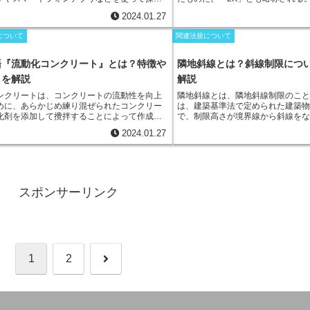
ズや重量に合わせて複数の階に車を収納する
「本物の材料を使って、職人が手
ができます。リモートスイッチは、照明、家
を設けるメリット
は、まず、住居
きます。
このため、限られた面積の敷地を最
建てる」
ということが重視される
2024.01.27
テンなど、さまざまな機器を制御するために
キッチンとリビングを一体化
させ
用することができ、また、駐車装置が機械化
ことができます。リモートスイッチは、主に
ることで、家族が集まって料理を
について
関連法規について
るため、入出庫もスムーズに行えます。一
つの種類があります。*
ワイヤレスリモコン式
ーションが図れることにある。ま
型の立体駐車場は、1台分の駐車スペースを多
スイッチ
ワイヤレスリモコンを使って操作す
ンを中心に他の家事動線を考え、
おり、車を自走して駐車する必要がありま
トスイッチです。ワイヤレスリモコン式リモ
いるため、
都市住宅やアパートに
語『流動化コンクリート』とは？特徴や
隣地斜線とは？斜線制限につ
し、機械式よりも設置コストが低く、また、
ッチは、テレビやエアコンなどの家電を制御
い
。
リビングキッチンを設けるデ
トを解説
解説
駐車場よりも駐車スペースを確保しやすいと
に使用されることが多いです。*
スマートフォ
部屋を仕切る壁が少なくなるため
ットがあります。
式リモートスイッチ
スマートフォンアプリを
確保が重要
となることだ。また、
ンクリートは、
コンクリートの流動性を向上
隣地斜線とは、隣地斜線制限のこ
作するリモートスイッチです。スマートフォ
オイや油煙がリビング側に広がり
めに、あらかじめ練り混ぜられたコンクリー
は、建築基準法で定められた建築
式リモートスイッチは、照明、カーテン、ス
も配慮が必要となる。
化剤を添加して攪拌することによって作成さ
で、制限高さが境界線から斜線を
電などを制御するために使用されることが多
クリート
です。通常のコンクリートよりも少
に斜線制限と呼びます。隣地斜線
リモートスイッチは、生活の利便性を高める
2024.01.27
で同程度の流動性が得られるため、ブリーデ
や通風、プライバシーを確保する
立つ便利なアイテムです。リモートスイッチ
乾燥収縮のリスクを軽減したり、マスコンク
さや形状の制限
です。敷地の
道と
ることで、離れた場所から照明や家電を操作
水和熱量を低減したりすることが可能です。
地境界線上から一定の高さの点を
ができ、家事や仕事の効率を上げることがで
常と同じ水量で作製すればより高い流動性が
部に向けて一定の勾配の斜線を引
ため、ポンプ圧送性の向上や工事の効率化等
規定
します。例えば、第1種・第2
とができます。流動化コンクリートよりも著
第1種・第2種住居地域、準住宅地
スポンサーリンク
性を改善したものを高流動コンクリートと言
さ20ｍ、勾配1.25と制限されて
クリートを型枠に打ち込む際の振動締固め作
ち上げ高さ31ｍ、勾配2.5になっ
なため、締固め不要コンクリートや自己充填
高さ制限がある地域では隣地斜線
ートなどとも呼ばれます。
ん。
次
1
2
へ