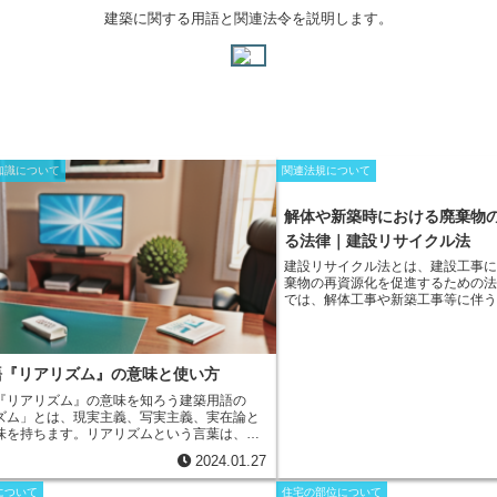
建築に関する用語と関連法令を説明します。
知識について
関連法規について
解体や新築時における廃棄物
る法律｜建設リサイクル法
建設リサイクル法とは、建設工事
棄物の再資源化を促進するための
では、
解体工事や新築工事等に伴
材、アスファルトなど、特定の建
る不要になった物を有効活用する
資源化を促進することを義務付け
適正に処理することにより、環境
語『リアリズム』の意味と使い方
堅実に発展させることを目的とし
イクル法の対象となる建設資材は
『リアリズム』の意味を知ろう
建築用語の
スファルト、木材、鉄筋、ガラス
ズム」とは、現実主義、写実主義、実在論と
紙、ダンボール、廃油などです。
味を持ちます。リアリズムという言葉は、ラ
設工事の際に大量に排出されます
「res（現実）」に由来しています。建築にお
2024.01.27
埋め立て処分されています。建設
リズムとは、建物の外観や内装を、現実世界
これらの資材を再資源化して、新
ままの姿を表現することを意味します。リア
について
住宅の部位について