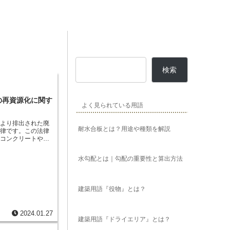
検索
の再資源化に関す
よく見られている用語
により排出された廃
耐水合板とは？用途や種類を解説
法律です。この法律
うコンクリートや木
設資材から排出され
ために、受注者に再
水勾配とは｜勾配の重要性と算出方法
ています。
廃棄物を
維持ならびに経済を
ています。建設リサ
、コンクリート、ア
建築用語『役物』とは？
、プラスチック、
これらの資材は、建
が、多くがそのまま
2024.01.27
リサイクル法では、
建築用語『ドライエリア』とは？
たな建設資材として