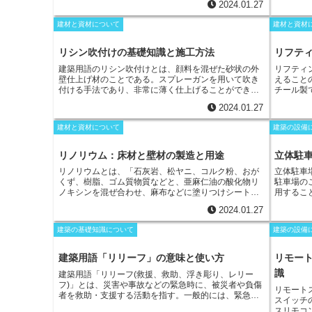
2024.01.27
ら変更していったものであり、中古住宅購入融資が
トは背骨
リ・ユース住宅購入融資になり、優良中古もリ・ユー
調整する
建材と資材について
建材と資材
スプラスと変更されています。建築後2年を超えた場合
減でき
、
にはリ・ユース住宅適合証明書を受けることで、融資
や仕事部
を利用できます。住宅金融支援機構へ2007年4月に移
リシン吹付けの基礎知識と施工方法
リフテ
行したことにより、対象が住宅債権か住宅積立郵便貯
建築用語のリシン吹付けとは、顔料を混ぜた砂状の外
リフティ
金積立者に限定されることになりました。リ・ユース
壁仕上げ材のことである。スプレーガンを用いて吹き
えること
住宅ということでは、一般の住宅会社も中古住宅を示
付ける手法であり、非常に薄く仕上げることができ
チール製で
す言葉として盛んに使われるようになってきました。
る。合成樹脂を結合剤とした砂状仕上げ材そのものを
無段階で
2024.01.27
「リシン」と呼び、塗装工事の一環として行われるこ
すくする
ともあるが、左官工事として扱われることもある。
リ
レバーを
建材と資材について
建築の設備
シン吹付けは、骨材が前面に出てくるためざらついた
かけると
仕上がりになり、この陰影が特徴的と言える。安価な
テーブル
仕上げ材であり、色も自由度に富んでいるのが特徴だ
アイロン
リノリウム：床材と壁材の製造と用途
立体駐
が、合成樹脂を使用しているため、原色にすることは
ることが
リノリウムとは、「石灰岩、松ヤニ、コルク粉、おが
立体駐車
難しい。また、下地の管理が重要であり、念入りに施
ないため
くず、樹脂、ゴム質物質などと、亜麻仁油の酸化物リ
駐車場の
工しなければ、きれいに仕上げることができない。下
テーブル
ノキシンを混ぜ合わせ、麻布などに塗りつけシート状
用するこ
地の影響を受けやすいので、下地の状態を万全にして
とができ
またはタイル状に圧した建築材料」
のことです。抗菌
ーや駅前
おく必要がある。ラスの捨て貼りなどを行うケースも
2024.01.27
性や耐水性に優れ、おもに壁材や床材に使用されま
テルの駐
ある。
す。1860年代にイギリスで発明され、日本には旧加賀
設には欠
建築の基礎知識について
建築の設備
藩士によって、アメリカ合衆国から持ち込まれまし
庫の動線
た。塩ビなどと比べ、製造に時間がかかります。施工
縮できる
後は、原料の油分が臭気を残すものの次第に消滅しま
れていま
建築用語「リリーフ」の意味と使い方
リモー
す。また、表面の油膜が剥がれると浸透性が格段に上
庫する機
識
建築用語「リリーフ(救援、救助、浮き彫り、レリー
がることにより、あとの床維持剤ののりが悪くなるこ
式に分け
フ)」とは、
災害や事故などの緊急時に、被災者や負傷
ともあります。そのため、硬いパッドなどを避け、定
運搬器を
リモート
者を救助・支援する活動を指す。一般的には、緊急サ
期作業を行なう必要があります。公共の建物によく用
スペース
スイッチ
ービス機関や災害救援組織が実施するが、場合によっ
いられ、住宅ではトイレなどの水まわりに使われま
型の立体
スリモコ