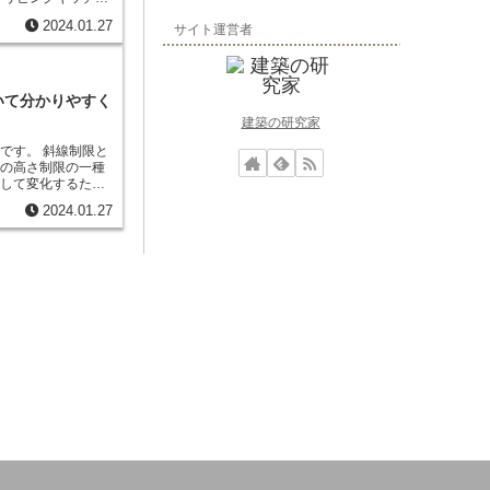
作業で丁寧に建物を
内の
開放感が増し
、
ようになりました。
2024.01.27
サイト運営者
てひとつの空間を作
しながらコミュニケ
た、リビングキッチ
間取りが設計されて
使用される場合が多
いて分かりやすく
メリット
は、部屋と
建築の研究家
、
断熱性や気密性の
キッチンから出るニ
とです。
斜線制限と
やすいため、換気に
物の高さ制限の一種
なして変化するため
制限は、
隣地の日照
2024.01.27
ために行なわれる高
接する部分以外の隣
起点として、敷地内
いて、高さや形状を
種中高層専用地域、
域では立ち上げの高
います。他地域では立
ています。また、絶対
制限は設けられませ