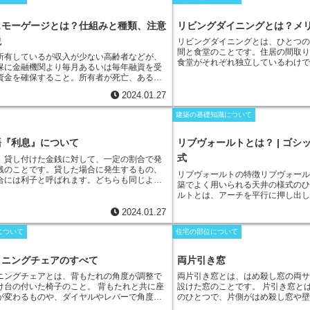
利用することを促進しています。
築は、装飾を排し、シンプルなデザインを追
の削減と資源の有効活用を図るこ
とで、建物の機能性を重視しています。リア
た、建設リサイクル法では、建設
築の代表的な例としては、ル・コルビュジエ
スモーゲージとは？仕組みと種類、注意
リビングダイニングとは？メ
進するために、建設業者に対する
ォア邸」や、ミース・ファン・デル・ローエ
説
リビングダイニングとは
、ひとつ
どの支援策を講じています。建設
ーンズワース邸」などがあげられます。
間と食堂のことです。住居の間取
設業界の環境負荷を軽減し、資源
所有しているが収入が少ない高齢者などが、
食堂がそれぞれ独立しているわけ
るための重要な法律です。この法
保に金融機関より毎月あるいは毎年融資を受
なくして大きなひとつの空間にな
設業界の環境意識が高まり、廃棄
資金を確保すること。
所有者が死亡、あるい
大きな空間の中で、どこまでを食
効活用が進んでいます。
間の終了時をもって一括返済をするものとさ
ペースにし、どこからを居間＝リ
2024.01.27
。所有している自宅を金融機関に担保として
するかは、それぞれの住人次第と
融資を受けられるのがリバースモーゲージ
件の用語として、「K」はキッチン
建築の基礎知識について
ローンとは異なり、
契約期間中は自宅に住み
グ（食堂）、「L」はリビング（居
とができる。
通常ローンでは毎月定額の返済
ングダイニング」は「LD」として
いくが、リバースモーゲージの場合は、
支払
語『利息』について
リブヴォールトとは？ | ゴシ
「リビングダイニング」の場合、
数料を毎月の融資金から差し引いた残額を受
ているため、キッチン独特の生活
式
、貸し付けた金銭に対して、一定の割合で発
組みになっている。元利金は返済期限の時に
ダイニングからの視界に入らない
銭のことです。
貸した場合に発生するもの、
されるが、その際には住宅を売却するか、自
リブヴォールトの特徴
リブヴォー
合には利子と呼ばれます。どちらも同じよう
にして新たにローンを組む必要があるのが大
築でよく用いられる天井の様式の
持ちますが、銀行預金の場合は、利息と呼
である。
ルトとは、アーチを平行に押し出
ちょ銀行の場合は利子となります。法律では
る天井様式や建築構造の総称です
う表現が使われます。利息が発生するのは、
2024.01.27
呼びます。リブヴォールトは、横
値が、現在と将来で異なるためです。
相対的
線のアーチをリブとして、その隙
変化するため、この差額を埋めるために利息
について
住宅の部位について
うヴォールトです。リブを用いて
ます。金利の高さは、そのときの景気によっ
強されます。この形状を用いるこ
ため、一定ではなく変動します。
することができるため、広い天井
イニングチェアのすべて
両片引き窓
ことが可能
です。リブによって分
ニングチェアとは、背もたれの角度が調整で
両片引き窓とは、はめ殺し窓の両
よって四分ヴォールトや六分ヴォ
け台の付いた椅子のこと。
背もたれと共に座
設けた窓のことです。
片引き窓と
られます。また、リブの
形を星型
が変わるものや、
ダイヤルやレバーで角度を
のひとつで、片側がはめ殺し窓や
ルトや、ひし形にして網目状にし
い可動域があるもの
もある。ランバーサポー
に用いられます。片方の窓だけを
もあります
。