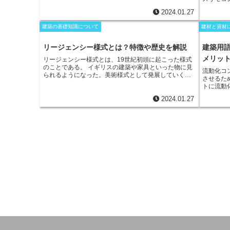
ては、民間団体や地域住民が自主的に行うこともあ
す。
車のサイ
すること
る。
リリーフ活動には、
被災者の救助や避難、医療援
ことがで
2024.01.27
電、カー
助、食料や水の提供、仮設住宅の建設、心理的なケア
大限に活
使用する
など、さまざまな支援が含まれる。また、被災地域で
建築の基礎知識について
建材と資材
されてい
以下の2
のインフラや公共サービスの復旧も重要であり、長期
方、多段
リモート
的な復興支援も必要となる場合がある。
リリーフ活動
層化して
るリモー
リージェンシー様式とは？特徴や歴史を解説
建築用
は、
被災者の命を救い、生活を再建するために重要な
す。しか
ートスイ
役割を果たす。また、被災者の精神的なケアにも貢献
メリッ
機械式の
リージェンシー様式とは、19世紀初頭に起こった様式
するため
し、地域社会の回復に不可欠なものである。
いうメリ
のことである。
イギリスの建築や家具といった物に見
ンアプリ
流動化コ
られるようになった。美術様式として発展していくこ
使って操
させるた
とになるが、当時のジョージ4世の摂政政治から名前を
ンアプリ
トに流動
取り、リージェンシー様式と呼ばれるようになってい
マート家
れるコン
く。フランスで広まったアンピール様式に大きな影響
いです。
2024.01.27
ない水量
を受けて成立していった。ギリシアやローマ、エジプ
ために役
ィングや
トといったこれまでになかった様式の影響を受けたこ
を使用す
リートの
とで、様々な文化も取り入れ、大きく装飾を羽ばたか
すること
また、通
せることになった。トラファルガーチェアが代表的な
きます。
得られる
物として知られている。時代的に産業革命の影響を受
を図るこ
けることとなり、職人よりも工業的な手法に変わって
しく流動
いくことになっていった。
い、コン
業が不要
コンクリ