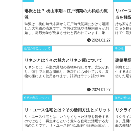
法でつくり替え、老朽化した建物を新築同様に戻すこ
リズム建
とで、修繕とも呼ぶ。一方「模様替え」は「改装」と
求するこ
同義で、室内の家具の配置を変更するなど別の仕様で
リズム建
琳派とは？ 桃山末期～江戸初期の大和絵の流
リバー
つくり替え、性能や品質を回復させる内装工事のこ
の「サヴ
派
点を解
と。だが昨今では模様替え、リフォーム、リノベーシ
の「ファ
ョンは混同されている場合が多く、その位置づけもあ
琳派
は、桃山時代末期から江戸時代初期にかけて活躍
持ち家を
いまいとなっている。
した大和絵の流派です。
本阿弥光悦や俵屋宗達
らが創
自宅を担
始し、
尾形光琳
が発展させたと言われています。琳派
けて生活
は、装飾性やデザイン性を特徴とし、金箔や銀箔を多
は契約期
2024.01.27
用したり、大胆な構図や色彩を用いたりするのが特徴
れている
です。琳派の歴史は、
本阿弥光悦
が京都で蒔絵師とし
提供し、
住宅の部位について
その他
て活躍していた16世紀末に始まると言われています。
だ。住宅
光悦は、俵屋宗達と親しく交流し、宗達の絵に蒔絵を
続けるこ
施したり、宗達の絵を模写したりしていました。光悦
を行って
リネンとは？その魅力とリネン庫について
建築用
の蒔絵には、宗達の絵画の影響が強く見られます。17
利息と手
リネン
とは、麻製の薄地の織物を指します。光沢があ
利息とは
世紀初頭には、
俵屋宗達
が京都で活躍し、琳派の様式
け取る
仕
り、薄手で上質な肌触り、吸湿性にも優れており、夏
生する金
を確立しました。宗達は、金箔や銀箔を多用した装飾
一括返済
物の服によく使用されます。語源はラテン語のLinum
借りた場
的な絵画を描き、大胆な構図や色彩を用いて新しい表
宅を担保
に由来し、転じてシーツやまくらカバーなどのベッド
な意味を
現を生み出しました。宗達の絵画は、当時の貴族や武
きな特徴
リネン、テーブルクロスなどを含む、家庭内で使用さ
び、ゆう
家に人気を博し、琳派は有力な画派としての地位を確
れる布製品の総称にもなりました。これは、テーブル
利息とい
立しました。
その後、18世紀初めに尾形光琳が活躍
2024.01.27
クロスやシーツ、タオルなどの多くがもともと麻製だ
現金の価
し、琳派をさらに発展させました。光琳の絵画は、宗
ったことに由来しています。これらの
リネン
類を収め
な価値は
住宅の部位について
住宅の部位
達の絵画よりも繊細で優美な作風で、当時の貴族や文
ておく場所を
リネンクローゼット
や
リネン庫
と呼びま
が使われ
人たちに人気を博しました。光琳は、琳派の様式を完
す。
て異なる
成させた人物であり、琳派を代表する画家の一人とし
リ・ユース住宅とは？その活用方法とメリット
リクラ
て知られています。
リ・ユース住宅とは、
いらなくなった状態を処分する
リクライ
のではなく、再生するという意味を住宅に活用する方
き、足掛
法
のことです。リ・ユース住宅は旧住宅金融公庫が中
面の傾斜
古住宅に対する名称として付けました。平成14年度か
固定しな