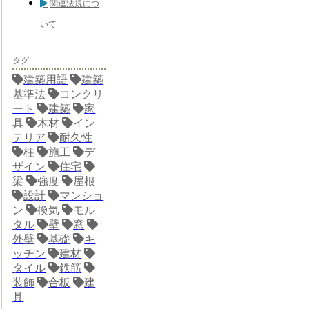
関連法規につ
いて
タグ
建築用語
建築
基準法
コンクリ
ート
建築
家
具
木材
イン
テリア
耐久性
柱
施工
デ
ザイン
住宅
梁
強度
屋根
設計
マンショ
ン
換気
モル
タル
壁
窓
外壁
基礎
キ
ッチン
建材
タイル
鉄筋
装飾
合板
建
具