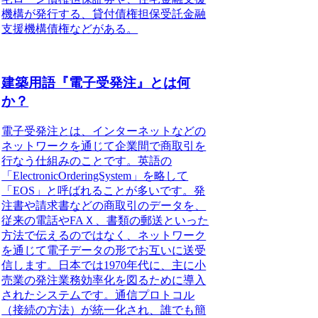
機構が発行する、貸付債権担保受託金融
支援機構債権などがある。
建築用語『電子受発注』とは何
か？
電子受発注とは、インターネットなどの
ネットワークを通じて企業間で商取引を
行なう仕組みのこと
です。英語の
「ElectronicOrderingSystem」を略して
「EOS」と呼ばれることが多いです。発
注書や請求書などの商取引のデータを、
従来の電話やFAＸ、書類の郵送といった
方法で伝えるのではなく、ネットワーク
を通じて電子データの形でお互いに送受
信します。日本では1970年代に、主に小
売業の発注業務効率化を図るために導入
されたシステムです。通信プロトコル
（接続の方法）が統一化され、誰でも簡