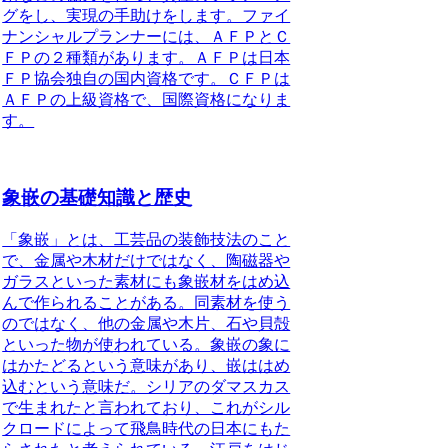
グをし、実現の手助けをします。ファイ
ナンシャルプランナーには、ＡＦＰとＣ
ＦＰの２種類があります。ＡＦＰは日本
ＦＰ協会独自の国内資格です。ＣＦＰは
ＡＦＰの上級資格で、国際資格になりま
す。
象嵌の基礎知識と歴史
「象嵌」とは、工芸品の装飾技法のこと
で、金属や木材だけではなく、陶磁器や
ガラスといった素材にも象嵌材をはめ込
んで作られることがある。同素材を使う
のではなく、他の金属や木片、石や貝殻
といった物が使われている。
象嵌の象に
はかたどるという意味があり、嵌ははめ
込むという意味だ。シリアのダマスカス
で生まれたと言われており、これがシル
クロードによって飛鳥時代の日本にもた