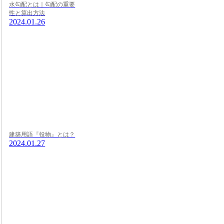
水勾配とは｜勾配の重要
性と算出方法
2024.01.26
建築用語『役物』とは？
2024.01.27