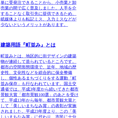
単に受発注できることから、小売業と卸
売業の間で広く普及しました。人手を介
することなく取引先に提供できるため、
紙媒体よりも転記ミス、入力ミスなどが
少ないというメリットがあります。
建築用語『町並み』とは
町並みとは、地区的に街デザインの建築
物が連続して造られているところ
です。
都市の空間形態環境で、近年、地域の歴
史性、文化性などを総合的に保全整備
し、個性あるまちづくりをする運動「町
並み保存」も行なわれています。国土交
通省では、平成3年度から続いてきた都市
景観大賞「都市景観100選」のあとを受け
て、平成13年から毎年、都市景観大賞と
して「美しいまちなみ賞」の表彰が実施
されました。平成23年度より、この「美
しいまちなみ賞」に代わり、市民に十分