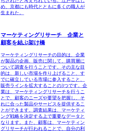
らされたと考えられている。
江戸をはじ
め、京都にも時代とともに多くの職人が
生まれた。
マーケティングリサーチ 企業と
顧客を結ぶ架け橋
マーケティングリサーチの目的
は、企業
が製品の企画、販売に関して、購買層に
ついて調査を行うことです。その主な目
的は、新しい市場を作り上げること、す
でに確立している市場に参入すること、
販売ラインを拡大することの3つです。企
業は、マーケティングリサーチを行うこ
とで、顧客のニーズや要望を把握し、そ
れに合った製品やサービスを提供するこ
とができます。
調査結果は、マーケティ
ング戦略を決定する上で重要なデータと
なります。
また、顧客は、マーケティン
グリサーチが行われることで、自分の利