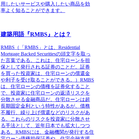
用したいサービスや購入したい商品を効
率よく知ることができます。
建築用語『RMBS』とは？
RMBS（「RMBS」とは、Residential
Mortgage Backed Securitiesの頭文字を取っ
た言葉である。これは、住宅ローンを担
保として発行される証券のことだ。証券
を買った投資家は、住宅ローンの償還金
や利子を受け取ることができる。）
RMBS
は、住宅ローンの債権を証券化すること
で、投資家に住宅ローンの返済リスクを
分散させる金融商品だ。住宅ローンは超
長期固定金利という特性があるが、債務
不履行、繰り上げ償還などのリスクがあ
る。これらのリスクを投資家に分散させ
る手法として、近年日本でも拡大しつつ
ある。RMBSには、金融機関が発行する住
宅ローン債権担保証券や、住宅金融支援