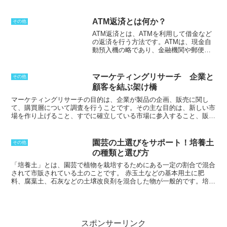
て、製造業者が自社製品に付ける物は
ナショナルブランド
、
略称は
NB
だ。プライベートブランドは、流通業者が自ら企画した製品を外
部の製造業者に依頼して生産する。
ATM返済とは何か？
その他
ATM返済とは、ATMを利用して借金など
の返済を行う方法です。ATMは、現金自
動預入機の略であり、金融機関や郵便
局、コンビニエンスストア、スーパーな
どに設置されています。
ATM返済は、便
利な方法ですが、利用時間や提携先によ
マーケティングリサーチ 企業と
その他
って手数料が発生するため、利用前に確
顧客を結ぶ架け橋
認しておく必要があります。
特にコンビ
ニエンスストアでは、24時間の利用が可
マーケティングリサーチの目的
は、企業が製品の企画、販売に関し
能ですが、時間帯によって手数料が異な
て、購買層について調査を行うことです。その主な目的は、新しい市
る場合があります。また、メンテナンス
場を作り上げること、すでに確立している市場に参入すること、販売
時間などが設定されていることもあり、
ラインを拡大することの3つです。企業は、マーケティングリサーチ
24時間利用ができるわけではありませ
を行うことで、顧客のニーズや要望を把握し、それに合った製品やサ
ん。
しかし、利用時間は短く設定されて
ービスを提供することができます。
調査結果は、マーケティング戦略
園芸の土選びをサポート！培養土
その他
いるため、実質的には24時間に近い利用
を決定する上で重要なデータとなります。
また、顧客は、マーケティ
の種類と選び方
が可能となっています。
また、ATM返済
ングリサーチが行われることで、自分の利用したいサービスや購入し
だけでなく、借入れもできるようになっ
たい商品を効率よく知ることができます。
「培養土」とは、園芸で植物を栽培するためにある一定の割合で混合
ていることもあります。
されて市販されている土のことです。
赤玉土などの基本用土に肥
料、腐葉土、石灰などの土壌改良剤を混合した物が一般的です。培養
土は、保水性、排水性、通気性がよく、弱酸性であり、肥料濃度が適
当であることが良いとされています。また、重金属元素などの有害物
質を含まず、土中の微生物の活動を維持できる有機物が含まれている
ことも重要です。また、病害虫の原因となる幼虫や卵、病原菌等を保
有しない物が良いとされています。鉢植え用、観葉植物用など、育て
スポンサーリンク