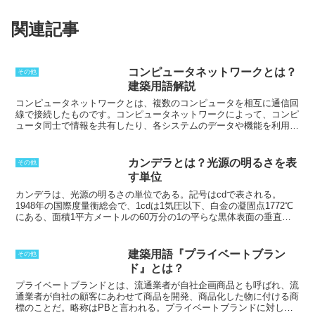
関連記事
コンピュータネットワークとは？
その他
建築用語解説
コンピュータネットワーク
とは、複数のコンピュータを相互に通信回
線で接続したものです。コンピュータネットワークによって、コンピ
ュータ同士で情報を共有したり、各システムのデータや機能を利用し
たりすることが可能になります。コンピュータネットワークは、ロー
カルエリアネットワーク(LAN)とワイドエリアネットワーク(WAN)の2
種類に分類されます。LANは、同一の建物内や同一の敷地内にあるコ
カンデラとは？光源の明るさを表
その他
ンピュータを接続したネットワークのことです。一方、WANは、異
す単位
なる建物や異なる敷地にあるコンピュータを接続したネットワークの
ことです。
LANは、一般的にEthernetケーブルや無線LAN(Wi-Fi)で接
カンデラは、光源の明るさの単位である。
記号はcdで表される。
続されています。
一方、WANは、電話回線や光ファイバーケーブ
1948年の国際度量衡総会で、1cdは1気圧以下、白金の凝固点1772℃
ル、衛星回線などで接続されています。コンピュータネットワーク
にある、面積1平方メートルの60万分の1の平らな黒体表面の垂直方
は、複数のコンピュータを相互に接続することで、情報共有やデータ
向の光度、と定められた。60万分の1という数字は、従来の光度の単
や機能の利用を可能にするものです。LANとWANの2種類があり、そ
位である燭（しょく）とほぼ一致させるためである。その後、1979
れぞれ異なる接続方法や用途があります。
年の同総会においてこの定義は全面的に改定され、
1cdは、周波数
建築用語『プライベートブラン
その他
540×1012Hzの単色放射を放出する光源の、放射輝度が1／683W／sr
ド』とは？
である方向における強度、と定められた。
カンデラ、という単位名
は、ラテン語でろうそくという意味のカンデーラに由来している。
プライベートブランド
とは、流通業者が自社企画商品とも呼ばれ、流
通業者が自社の顧客にあわせて商品を開発、商品化した物に付ける商
標のことだ。
略称はPBと言われる
。プライベートブランドに対し