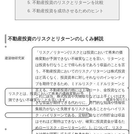
不動産投資のリスクとリターンを比較
不動産投資を成功させるためのヒント
不動産投資のリスクとリターンのしくみ解説
「リスク／リターン(リスクとは投資において将来の価
建築物研究家
格変動が予測できない不確実なことを言い、リターンと
は投資を行なうことで得られるであろう収益のことを言
う。不動産投資においてのリスク／リターンは株式投資
ほど高くなく、投資資本に対しそれなりのインセンティ
ブを期待できるため、ミドルリスク・ミドルリターンと
言える。不動産投資の他には上場リート、金投資なども
リスクとは、投資において将来の価格変動が予
これに該当。株式投資や先物取引などは上手くいけば大
建築を知りたい
測できない不確実なことを言います。
きな収益が期待できる代わりに、専門的な知識や情報収
集能力がないと失敗するリスクもあることからハイリス
ク・ハイリターンである。定額貯金などの預貯金は収益
はそれほど期待はできないが、確実に投資資金が還るた
めローリスク・ローリターンだ。)」について、リスク