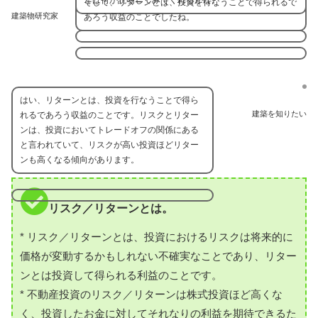
とは何か説明してみてくれるかな。
そして、リターンとは、投資を行なうことで得られるで
建築物研究家
あろう収益のことでしたね。
はい、リターンとは、投資を行なうことで得ら
建築を知りたい
れるであろう収益のことです。リスクとリター
ンは、投資においてトレードオフの関係にある
と言われていて、リスクが高い投資ほどリター
ンも高くなる傾向があります。
リスク／リターンとは。
* リスク／リターンとは、投資におけるリスクは将来的に
価格が変動するかもしれない不確実なことであり、リター
ンとは投資して得られる利益のことです。
* 不動産投資のリスク／リターンは株式投資ほど高くな
く、投資したお金に対してそれなりの利益を期待できるた