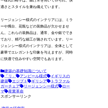
ー様式の椅子は、曲げ木を用いて作られ、快
適さとスタイルを兼ね備えています。
リージェンシー様式のインテリアには、ミラ
ーや燭台、花瓶などの装飾品が欠かせませ
ん。これらの装飾品は、通常、金や銀ででき
ており、精巧な細工が施されています。リー
ジェンシー様式のインテリアは、全体として
豪華でエレガントな印象を与えますが、同時
に快適で住みやすい空間でもあります。
建築の基礎知識について
「リ」
アンピール様式
イギリスの
建築
エジプト
ギリシア
トラファル
ガーチェア
リージェンシー様式
ロー
マ
産業革命
スポンサーリンク