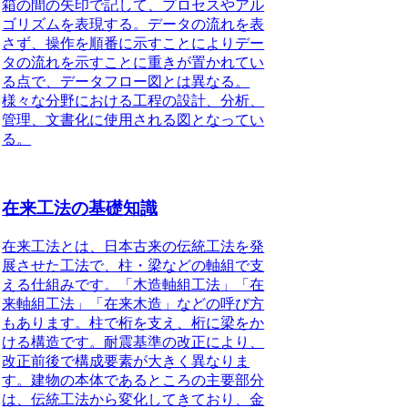
箱の間の矢印で記して、プロセスやアル
ゴリズムを表現する。データの流れを表
さず、操作を順番に示すことによりデー
タの流れを示すことに重きが置かれてい
る点で、データフロー図とは異なる。
様々な分野における工程の設計、分析、
管理、文書化に使用される図となってい
る。
在来工法の基礎知識
在来工法とは、日本古来の伝統工法を発
展させた工法
で、柱・梁などの軸組で支
える仕組みです。「木造軸組工法」「在
来軸組工法」「在来木造」などの呼び方
もあります。柱で桁を支え、桁に梁をか
ける構造です。耐震基準の改正により、
改正前後で構成要素が大きく異なりま
す。建物の本体であるところの主要部分
は、伝統工法から変化してきており、金