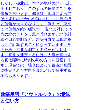
しかし、
磁北は、本当の地球の北とは若
干ずれており、このずれの角度のことを
偏角と言います
。偏角は、地域によって
そのずれの度合いが異なり、北に行くほ
ど偏角が大きくなります。例えば、東京
では偏角が約5.3度です。磁北に対して本
当の北のことを真北と呼びます。北側斜
線や日影規制など、建築分野では真北を
もとに計算することになっています。そ
のため、
真北を測定する必要がありま
す
。真北を測定するには、太陽が南中す
る真太陽時に時刻の影の方向を観察しま
す。現在では、場合によって都市計画図
に指定された方向を真北として採用する
場合もあります。
建築用語『アウトルック』の意味
と使い方