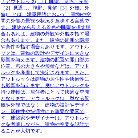
「アウトルック(［1］眺望、景色、光景
［2］見通し、視野、見解［3］外観、外
貌)」とは、建築用語において、建物や空
間の外側の景観や状況を意味する言葉で
す。
建物から見える景色や眺望を指す場
合もあれば、建物の外観や外貌を指す場
合もあります。また、建物の周囲の環境
や条件を指す場合もあります。アウトル
ックは、建物の設計やデザインに大きな
影響を与えます。建物の配置や開口部の
位置、窓の大きさや形状などは、アウト
ルックを考慮して決定されます。また、
アウトルックは建物の居住性や快適性に
も影響を与えます。良いアウトルックを
持つ建物は、居住者にとって快適な空間
となります。アウトルックは、単なる景
観や外観ではなく、建物の設計やデザイ
ン、居住性や快適性にも重要な要素で
す。建築家やデザイナーは、アウトルッ
クを考慮しながら、建物や空間を設計す
ることが大切です。