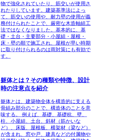
物で強化されていたり、筋交いが使用さ
れたりしています。建築基準法によっ
て、筋交いの使用や、耐力壁の使用が義
務付けられたことで、厳密な木造軸組工
法ではなくなりました。
基本的に、基
礎・土台・主要部分・小屋組・屋根・
床・壁の順で施工され、屋根が早い時期
に取り付けられるのは雨対策にも有効
で
す。
躯体とは？その種類や特徴、設計
時の注意点を紹介
躯体とは、建築物全体を構造的に支える
骨組み部分のことで、構造体のことを意
味する。
例えば、基礎、基礎杭、壁、
柱、小屋組、土台、斜材（筋かいな
ど）、床版、屋根板、横架材（梁など）
が含まれ、窓や戸、建具などの付属物や