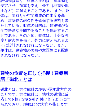
設備類は除く。
躯体の役割は、建築物を
安定させ、荷重を支え、外力（地震や風
圧など）に耐えることである。
また、躯
体は、間取りや空間構成の自由度を高
め、建築物の耐久性を確保する役割も果
たしている。
躯体の目的は、建築物が安
全で快適な空間であることを保証するこ
とである。
そのため、躯体は、十分な強
度と耐久性を備え、外力に耐えられるよ
うに設計されなければならない。また、
躯体は、建築物の美観や意匠性にも配慮
されなければならない。
建物の位置を正しく把握！建築用
語「磁北」とは
磁北とは、方位磁針のN極が示す北方向の
ことです
。方位磁針は、地球の磁場に反
応してN極とS極を引き付け合うように作
られており、N極は北の方向を指します。