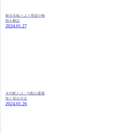
耐水合板とは？用途や種
類を解説
2024.01.27
水勾配とは｜勾配の重要
性と算出方法
2024.01.26