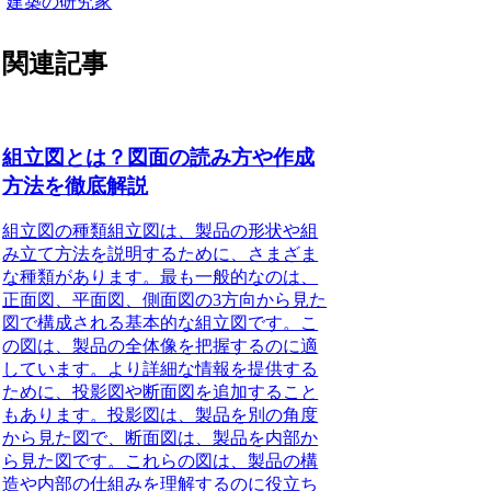
建築の研究家
関連記事
組立図とは？図面の読み方や作成
方法を徹底解説
組立図の種類
組立図は、製品の形状や組
み立て方法を説明するために、さまざま
な種類があります。最も一般的なのは、
正面図、平面図、側面図の3方向から見た
図で構成される基本的な組立図です。こ
の図は、製品の全体像を把握するのに適
しています。より詳細な情報を提供する
ために、投影図や断面図を追加すること
もあります。投影図は、製品を別の角度
から見た図で、断面図は、製品を内部か
ら見た図です。これらの図は、製品の構
造や内部の仕組みを理解するのに役立ち