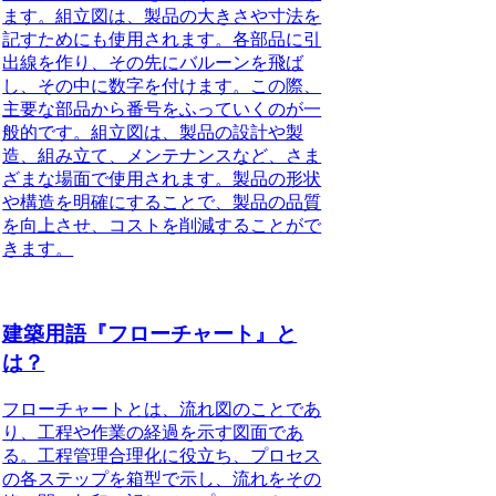
ます。組立図は、製品の大きさや寸法を
記すためにも使用されます。各部品に引
出線を作り、その先にバルーンを飛ば
し、その中に数字を付けます。この際、
主要な部品から番号をふっていくのが一
般的です。組立図は、製品の設計や製
造、組み立て、メンテナンスなど、さま
ざまな場面で使用されます。製品の形状
や構造を明確にすることで、製品の品質
を向上させ、コストを削減することがで
きます。
建築用語『フローチャート』と
は？
フローチャートとは
、流れ図のことであ
り、工程や作業の経過を示す図面であ
る。工程管理合理化に役立ち、プロセス
の各ステップを箱型で示し、流れをその