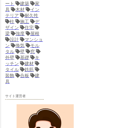
ート
建築
家
具
木材
イン
テリア
耐久性
柱
施工
デ
ザイン
住宅
梁
強度
屋根
設計
マンショ
ン
換気
モル
タル
壁
窓
外壁
基礎
キ
ッチン
建材
タイル
鉄筋
装飾
合板
建
具
サイト運営者