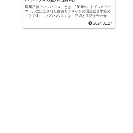
建築用語「バウハウス」
とは、1919年にドイツのワイ
マールに設立された建築とデザインの国立総合学校の
ことです。「バウハウス」は、芸術と生活を合わせた
存在としての建築を中心とし、芸術、手工業、職人の
2024.01.27
技術などすべての造形活動を統合することを目的とし
ていました。初代校長は建築家のヴェルター・グロピ
ウスで、他にも画家のワシリー・カンディンスキー、
パウル・クレー、ミス・ファン・デル・ローエなどの
20世紀を代表する大物が講師を務めました。ドイツや
オーストリアから多くの学生が集まりましたが、ワイ
マール市民がその革新性に批判的であったため、1925
年にデッサウに移転し、その後1932年にベルリンに移
転しましたが、1933年にナチスにより廃校に追いやら
れました。バウハウスの理念と特徴バウハウスは、シ
ンプルで美しい造形、大量生産を理念とした知的な設
計、高い機能から来る合理性を追求していました。ま
た、芸術、手工業、職人の技術などすべての造形活動
を統合することを目的としており、それらを有機的に
結びつけることで、新しい建築のあり方を追求しまし
た。バウハウスの建築は、その機能性と美しさから、
現在でも多くの人々に愛されています。