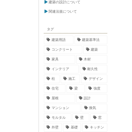
建築の設計について
関連法規について
タグ
建築用語
建築基準法
コンクリート
建築
家具
木材
インテリア
耐久性
柱
施工
デザイン
住宅
梁
強度
屋根
設計
マンション
換気
モルタル
壁
窓
外壁
基礎
キッチン