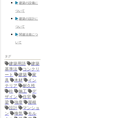
建築の設備に
ついて
建築の設計に
ついて
関連法規につ
いて
タグ
建築用語
建築
基準法
コンクリ
ート
建築
家
具
木材
イン
テリア
耐久性
柱
施工
デ
ザイン
住宅
梁
強度
屋根
設計
マンショ
ン
換気
モル