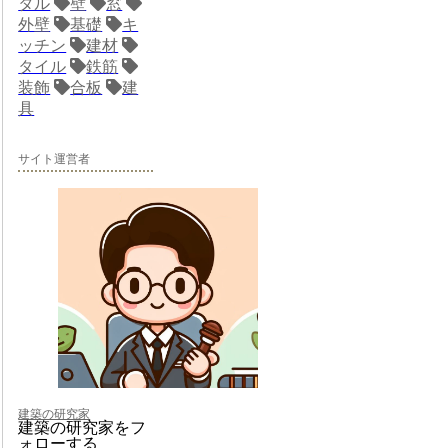
タル
壁
窓
外壁
基礎
キ
ッチン
建材
タイル
鉄筋
装飾
合板
建
具
サイト運営者
建築の研究家
建築の研究家をフ
ォローする