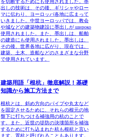
を切断するためにも使用されました。墨
出しの技術は、その後、ギリシャやロー
マに伝わり、ヨーロッパ各地に広まって
いきました。中世ヨーロッパでは、教会
や城などの建築物建設に墨出しが широко
使用されました。また、墨出しは、船舶
の建造にも使用されました。墨出しは、
その後、世界各地に広がり、現在では、
建築、土木、造船などのさまざまな分野
で使用されています。
建築用語「根杭」徹底解説！基礎
知識から施工方法まで
根杭とは、斜め方向のパイプや丸太など
を固定させるために、それらの根元の地
盤下に打ちつける補強用の杭のこと
で
す。また、近世の堤防の決壊箇所を補強
するために打ち込まれた杭も根杭と言い
ます。置杭と呼ばれることもあります。