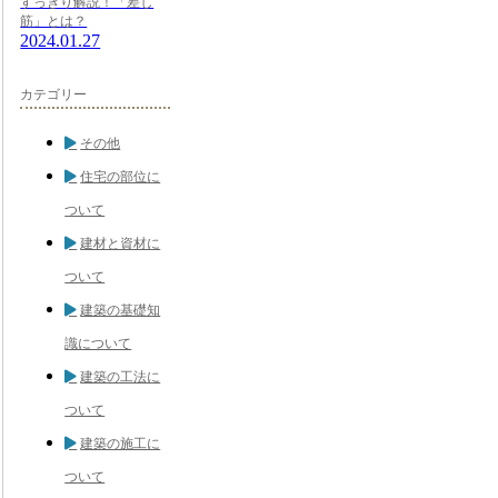
すっきり解説！「差し
筋」とは？
2024.01.27
カテゴリー
その他
住宅の部位に
ついて
建材と資材に
ついて
建築の基礎知
識について
建築の工法に
ついて
建築の施工に
ついて