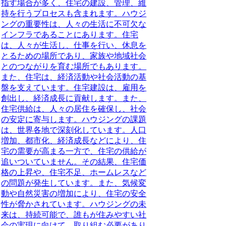
指す場合が多く、住宅の建設、管理、維
持を行うプロセスも含まれます。
ハウジ
ングの重要性
は、人々の生活に不可欠な
インフラであることにあります。住宅
は、人々が生活し、仕事を行い、休息を
とるための場所であり、家族や地域社会
とのつながりを育む場所でもあります。
また、住宅は、経済活動や社会活動の基
盤を支えています。住宅建設は、雇用を
創出し、経済成長に貢献します。また、
住宅供給は、人々の居住を確保し、社会
の安定に寄与します。
ハウジングの課題
は、世界各地で深刻化しています。人口
増加、都市化、経済成長などにより、住
宅の需要が高まる一方で、住宅の供給が
追いついていません。その結果、住宅価
格の上昇や、住宅不足、ホームレスなど
の問題が発生しています。また、気候変
動や自然災害の増加により、住宅の安全
性が脅かされています。
ハウジングの未
来
は、持続可能で、誰もが住みやすい社
会の実現に向けて、取り組む必要があり