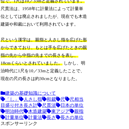
位で、1尺は10／33mと定義されています。
尺貫法は、1958年に計量法によって計量単
位としては廃止されましたが、現在でも木造
建築や和裁において利用されています。
尺という漢字は、親指と人さし指を広げた形
からできており、もとは手を広げたときの親
指の先から中指の先までの長さを表し、
18cmくらいとされていました。
しかし、明
治時代に1尺を10／33mと定義したことで、
現在の尺の長さは約30cmとなりました。
建築の基礎知識について
「し」
人さし指
和裁
尺
尺相当
目盛り付き長さ計
尺貫法
日本の単位
明治時代
木造建築
東アジア
親指
計量単位
計量法
長さ
長さの単位
スポンサーリンク