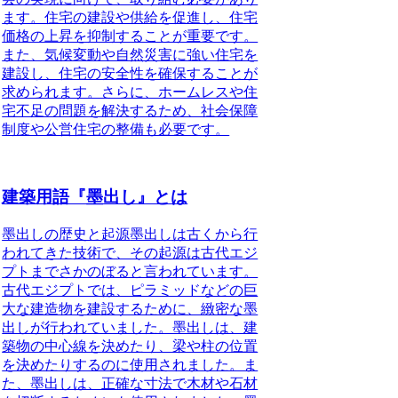
ます。住宅の建設や供給を促進し、住宅
価格の上昇を抑制することが重要です。
また、気候変動や自然災害に強い住宅を
建設し、住宅の安全性を確保することが
求められます。さらに、ホームレスや住
宅不足の問題を解決するため、社会保障
制度や公営住宅の整備も必要です。
建築用語『墨出し』とは
墨出しの歴史と起源
墨出しは古くから行
われてきた技術で、その起源は古代エジ
プトまでさかのぼると言われています。
古代エジプトでは、ピラミッドなどの巨
大な建造物を建設するために、緻密な墨
出しが行われていました。墨出しは、建
築物の中心線を決めたり、梁や柱の位置
を決めたりするのに使用されました。ま
た、墨出しは、正確な寸法で木材や石材