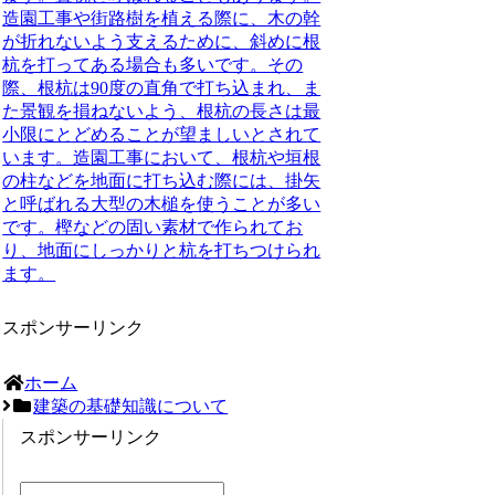
造園工事や街路樹を植える際に、木の幹
が折れないよう支えるために、斜めに根
杭を打ってある場合も多いです。その
際、
根杭は90度の直角で打ち込まれ、ま
た景観を損ねないよう、根杭の長さは最
小限にとどめることが望ましいとされて
います
。造園工事において、根杭や垣根
の柱などを地面に打ち込む際には、掛矢
と呼ばれる大型の木槌を使うことが多い
です。樫などの固い素材で作られてお
り、地面にしっかりと杭を打ちつけられ
ます。
スポンサーリンク
ホーム
建築の基礎知識について
スポンサーリンク