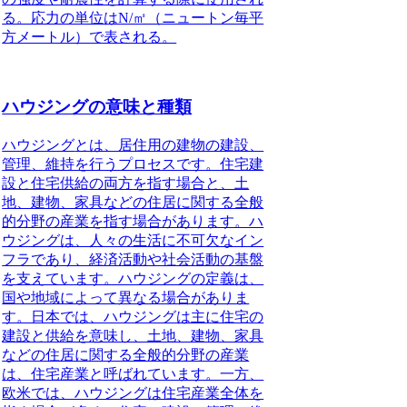
る。応力の単位はN/㎡（ニュートン毎平
方メートル）で表される。
ハウジングの意味と種類
ハウジング
とは、居住用の建物の建設、
管理、維持を行うプロセスです。住宅建
設と住宅供給の両方を指す場合と、土
地、建物、家具などの住居に関する全般
的分野の産業を指す場合があります。ハ
ウジングは、人々の生活に不可欠なイン
フラであり、経済活動や社会活動の基盤
を支えています。ハウジングの定義は、
国や地域によって異なる場合がありま
す。日本では、ハウジングは主に住宅の
建設と供給を意味し、土地、建物、家具
などの住居に関する全般的分野の産業
は、住宅産業と呼ばれています。一方、
欧米では、ハウジングは住宅産業全体を