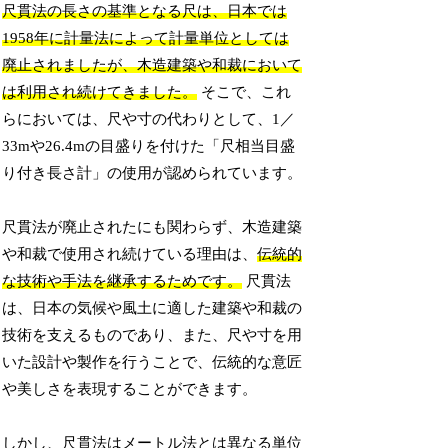
尺貫法の長さの基準となる尺は、日本では
1958年に計量法によって計量単位としては
廃止されましたが、木造建築や和裁において
は利用され続けてきました。
そこで、これ
らにおいては、尺や寸の代わりとして、1／
33mや26.4mの目盛りを付けた「尺相当目盛
り付き長さ計」の使用が認められています。
尺貫法が廃止されたにも関わらず、木造建築
や和裁で使用され続けている理由は、
伝統的
な技術や手法を継承するためです。
尺貫法
は、日本の気候や風土に適した建築や和裁の
技術を支えるものであり、また、尺や寸を用
いた設計や製作を行うことで、伝統的な意匠
や美しさを表現することができます。
しかし、尺貫法はメートル法とは異なる単位