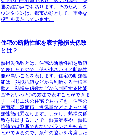
や文化の中心地であり、多くの場合、交
通の結節点でもあります。
そのため、ダ
ウンタウンは、都市の顔として、重要な
役割を果たしています。
住宅の断熱性能を表す熱損失係数
とは？
熱損失係数とは、住宅の断熱性能を数値
で表したもので、値が小さいほど断熱性
能が高いことを表します。
住宅の断熱性
能は、熱抵抗値などから判断する仕様基
準と、熱損失係数などから判断する性能
基準という2つの方法で表すことができま
す。同じ工法の住宅であっても、住宅の
表面積、窓面積、換気量などによって断
熱性能は異なります。しかし、熱損失係
数を算出することで、熱貫流率や、熱抵
抗値では判断できないバランスを知るこ
とができるので、条件の違いを考慮した