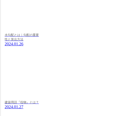
水勾配とは｜勾配の重要
性と算出方法
2024.01.26
建築用語『役物』とは？
2024.01.27