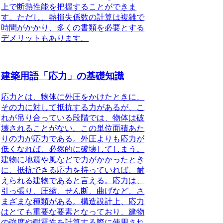
上で断熱性能を把握することができま
す。ただし、熱損失係数の計算は複雑で
時間がかかり、多くの書類を必要とする
デメリットもあります。
建築用語「応力」の基礎知識
応力とは、物体に外圧をかけたときに、
その力に対して抵抗する力があるが、こ
れが吊り合っている段階では、物体は破
壊されることがない。この単位面積あた
りの力が応力である。外圧よりも応力が
低くなれば、必然的に破壊してしまう。
建物に地震や風などで力がかかったとき
に、抵抗できる応力を持っていれば、耐
えられる建物であると言える。
応力は、
引っ張り、圧縮、せん断、曲げなど、さ
まざまな種類がある。構造設計上、応力
はとても重要な要素となっており、建物
の強度や耐震性を計算する際に使用され