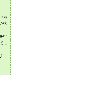
の場
とが大
を排
するこ
ま