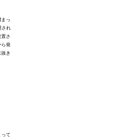
溜まっ
奨され
設置さ
から発
水抜き
まって