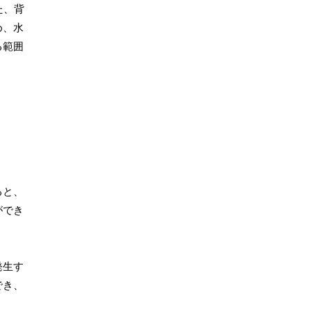
た、背
め、水
る範囲
ると、
ができ
発生す
でき、