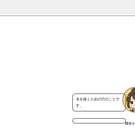
水を抜くための穴のことで
す。
建築を