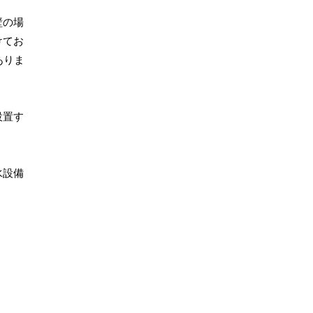
壁の場
けてお
ありま
設置す
水設備