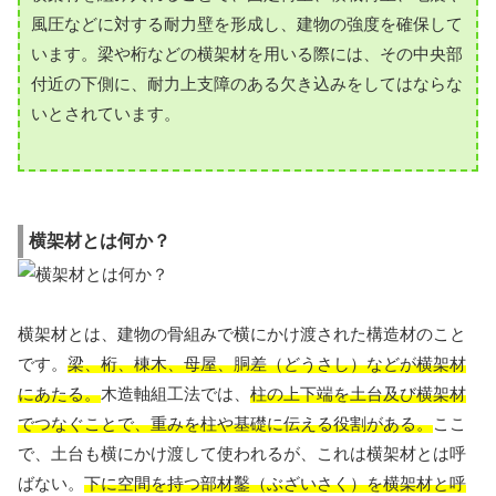
風圧などに対する耐力壁を形成し、建物の強度を確保して
います。梁や桁などの横架材を用いる際には、その中央部
付近の下側に、耐力上支障のある欠き込みをしてはならな
いとされています。
横架材とは何か？
横架材とは、建物の骨組みで横にかけ渡された構造材のこと
です。
梁、桁、棟木、母屋、胴差（どうさし）などが横架材
にあたる。
木造軸組工法では、
柱の上下端を土台及び横架材
でつなぐことで、重みを柱や基礎に伝える役割がある。
ここ
で、土台も横にかけ渡して使われるが、これは横架材とは呼
ばない。
下に空間を持つ部材鑿（ぶざいさく）を横架材と呼