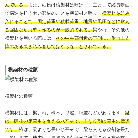
んでいる。
また、細物は横架材は呼ばず、主として縦長断面
で構造を担う太い部材のことを横架材と呼ぶ。
横架材を組み
入れることで、固定荷重や積載荷重、地震や風圧などに耐え
る強固な耐力壁を作るのが一般的である。
梁や桁、その他の
横架材を用いる際には、
その中央部付近の下側に、耐力上支
障のある欠き込みをしてはならないとされている。
横架材の種類
横架材の種類
横架材には、梁、桁、棟木、母屋、胴差などがあります。
梁
は、建物の床荷重を支える水平材で、主な役割は荷重の伝達
です。
桁は、梁よりも長い水平材で、梁を支える役割を果た
しています。
棟木は、建物の頂点部分に設置される横架材