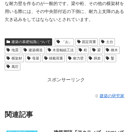
な耐力壁を作るのが一般的です。梁や桁、その他の横架材を
用いる際には、その中央部付近の下側に、耐力上支障のある
欠き込みをしてはならないとされています。
建築の基礎知識について
「お」
固定荷重
土台
地震
建築構造
木造軸組工法
桁
梁
棟木
横架材
母屋
積載荷重
耐力壁
胴差
鑿
風圧
スポンサーリンク
建築の研究家
関連記事