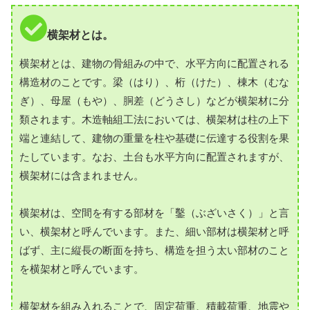
横架材とは。
横架材とは、建物の骨組みの中で、水平方向に配置される
構造材のことです。梁（はり）、桁（けた）、棟木（むな
ぎ）、母屋（もや）、胴差（どうさし）などが横架材に分
類されます。木造軸組工法においては、横架材は柱の上下
端と連結して、建物の重量を柱や基礎に伝達する役割を果
たしています。なお、土台も水平方向に配置されますが、
横架材には含まれません。
横架材は、空間を有する部材を「鑿（ぶざいさく）」と言
い、横架材と呼んでいます。また、細い部材は横架材と呼
ばず、主に縦長の断面を持ち、構造を担う太い部材のこと
を横架材と呼んでいます。
横架材を組み入れることで、固定荷重、積載荷重、地震や