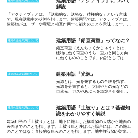
建築用語『アクティブ』について
建築の基礎知識について
解説
「アクティブ」
とは、「活動的な、活発な、積極的な」という意味
で、現在活動中の状態を指します。建築用語では、アクティブとは、
建築物がユーザーや環境と相互作用する能力のことを意味します。こ
れは、アクティブな照明、アクティブな換気、アクティブな断熱材な
ど、さまざまな方法で実現することができます。アクティブな照明
は、ユーザーのニーズに合わせて光量や色温度を調整することができ
建築用語『鉛直荷重』ってなに？
建築の基礎知識について
る照明のことです。これにより、ユーザーにとってより快適な環境を
鉛直荷重（えんちょくかじゅう）とは、
作り出すことができます。アクティブな換気は、室内の空気の流れを
建物に働く荷重のうち、重力と同じ方向
制御することができる換気システムのことです。これにより、室内に
に働くもののこと
です。内訳としては、
新鮮な空気を供給し、汚染された空気を排出することができます。ア
建物の自重（固定荷重）、積載荷重、積
クティブな断熱材は、室内の温度を一定に保つことができる断熱材の
雪荷重などが挙げられます。
ことです。これにより、エネルギーを節約することができます。アク
これに対して建物の横方向にかかる荷重
ティブな建物のメリットは、ユーザーにとってより快適な環境を作り
建築用語『光源』
建築の基礎知識について
を水平荷重と言い、地震力や風圧力など
出すことができることです。アクティブな照明は、ユーザーのニーズ
光源とは、光を発するもの全般を指す
。
がこれに相当します。この鉛直荷重は、
に合わせて光量や色温度を調整することができるため、ユーザーにと
光源を分類すると、太陽や月の光などの
建物自体の重さ、建物内にいる人の体
ってより快適な環境を作り出すことができます。アクティブな換気
自然光、ガスやあぶらを燃焼させ発せら
重、家具などの重さに加え、雪などの積
は、室内の空気の流れを制御することができるため、室内に新鮮な空
れる燃焼発光、電気エネルギーを光に変
載荷重があります。
気を供給し、汚染された空気を排出することができます。アクティブ
換して発生される人工光に分けられる。
な断熱材は、室内の温度を一定に保つことができるため、ユーザーに
現代の建築で燃焼発光が、室内の明かり
建築用語『土被り』とは？基礎知
とってより快適な環境を作り出すことができます。
建築の基礎知識について
に取り入れられることは極めてまれで、
識をわかりやすく解説
通常は人工光である電灯や、窓からの自
然光を使う。住宅照明に使われる光源と
建築用語の「
土被り
」とは、地下に施工した構造物の天端から地面の
しては、近年は白熱電球よりも省エネル
表面までのことを指します。
土被り厚
と呼ばれた場合には、この施工
ギー性を考えた蛍光ランプや、LEDなど
のことではなく直接的な厚みのことを指します。地中埋設物が対象と
が普及している。光源の色味は色温度で
なってくるため、配管などの場合もあります。数値で表していること