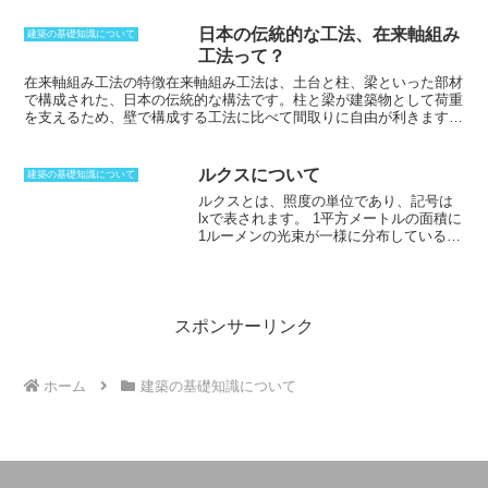
表され、色温度はK（ケルビン）で表示、
から、正確な量を判別することができるため、掘削する場合などでも
数字が低ければ赤っぽい光、高ければ青
配管を損傷させてしまうことを避けられます。十分な
土被り
を確保す
日本の伝統的な工法、在来軸組み
建築の基礎知識について
っぽい光に。一般的に白熱灯の色温度は
ることができれば、構造物にかかる圧力は分散されます。
土被り
に
工法って？
2800K、蛍光灯は4600〜7100K、ろうそ
は、地中となることから凍結深度が大きくかかわってくることになり
くの光は1900K程度である。
ます。凍結深度が設定されている場合には、
土被り
が下回ってしまう
在来軸組み工法の特徴
在来軸組み工法は、土台と柱、梁といった部材
と、構造物が影響を受けて変形してしまうことが出てくるため、それ
で構成された、日本の伝統的な構法です。柱と梁が建築物として荷重
以上の
土被り厚
を確保しなければならないのです。
を支えるため、壁で構成する工法に比べて間取りに自由が利きます。
また、構造壁ではないため、開口部も自由に作れます。在来軸組み工
法は、壁で支えることになる工法である木造型枠組壁工法とは対照的
です。木造型枠組壁工法は、ツーバイフォー工法という名前が浸透し
ルクスについて
建築の基礎知識について
ています。ツーバイフォー工法は、面で支えることが基本となる工法
ルクスとは、照度の単位であり、記号は
であり、柱を少なくできるメリットがあります。在来軸組み工法は、
lxで表されます。
1平方メートルの面積に
柱と梁で支えることになるため、継手や仕口で組み合わせていくこと
1ルーメンの光束が一様に分布していると
が重要となっていました。しかし、現在では建築金物を使い接続して
きの表面の照度を1ルクスと定めていま
おり、高い耐震性を実現できるようになりました。
す。ここで、ルーメンは光束線の単位で
あり、すべての方向に一様に1カンデラの
光度を持っている点光源が、単位立体角
に放射する光束線を1ルーメンと定めてい
スポンサーリンク
ます。記号はlmで表します。さらに、1カ
ンデラとは、周波数540THzの周波数の単
色光を放出し、ある単位立体角での放射
ホーム
建築の基礎知識について
強度が1／683W／stである光源の光度の
ことです。ルクスはもともと表面の明る
さを表す言葉ですが、室内の明るさを表
す際にも用いられます。そのため、VDT
障害の予防などを考える際に考慮すべき
対象として言及されることがあります。