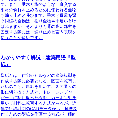
す。また、垂木と桁のような、直交する
部材の倒れを止めるために使われる金物
も煽り止めと呼びます。垂木と母屋を繋
ぐ同様の金物は、捻り金物や手違いと呼
ばれますが、それよりも背の高い部材を
固定する際には、煽り止めと言う表現を
使うことが多いです。
わかりやすく解説！建築用語『型
紙』
型紙とは、住宅やビルなどの建築模型を
作成する際に必要となる、図面を転写し
た紙のこと
。厚紙を用いて、図面通りの
形に切り抜く方式と、トレーシングぺー
パー上に写し取った線を、カーボン紙を
用いて材料に転写する方式があるが、近
年では設計図のCADデータから、模型を
作るための型紙を作画する方式が一般的