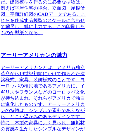
だ。建築模型を作るのに必要な型紙は、
例えば平屋住宅の場合、立面図、屋根伏
図、平面詳細図のCADデータである。こ
れらを作成する模型のスケールに合わせ
て縮尺し、紙に出力する。
この印刷した
ものが型紙となる
。
アーリーアメリカンの魅力
アーリーアメリカンとは、アメリカ独立
革命から19世紀初頭にかけて作られた建
築様式、家具、装飾様式のことです。ヨ
ーロッパの植民地であるアメリカに、イ
ギリスやフランスなどのヨーロッパ文化
が持ち込まれ、それらがアメリカで独自
に進化したものです。
アーリーアメリカ
ンの特徴は、シンプルで素朴でありなが
ら、どこか温かみのあるデザインです。
特に、木製の家具によく見られ、無垢材
の質感を生かしたシンプルなデザインが