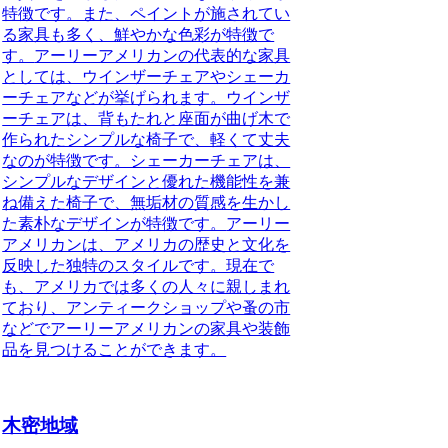
特徴です。また、ペイントが施されてい
る家具も多く、鮮やかな色彩が特徴で
す。
アーリーアメリカンの代表的な家具
としては、ウインザーチェアやシェーカ
ーチェアなどが挙げられます。ウインザ
ーチェアは、背もたれと座面が曲げ木で
作られたシンプルな椅子で、軽くて丈夫
なのが特徴です。シェーカーチェアは、
シンプルなデザインと優れた機能性を兼
ね備えた椅子で、無垢材の質感を生かし
た素朴なデザインが特徴です。
アーリー
アメリカンは、アメリカの歴史と文化を
反映した独特のスタイルです。現在で
も、アメリカでは多くの人々に親しまれ
ており、アンティークショップや蚤の市
などでアーリーアメリカンの家具や装飾
品を見つけることができます。
木密地域