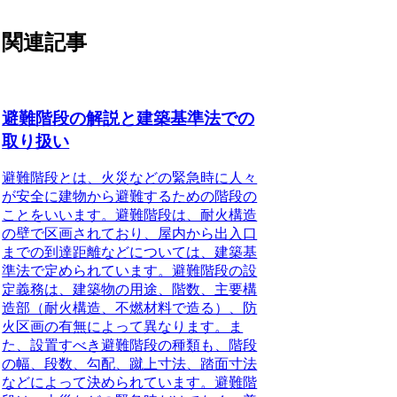
関連記事
避難階段の解説と建築基準法での
取り扱い
避難階段とは
、火災などの緊急時に人々
が安全に建物から避難するための階段の
ことをいいます。避難階段は、耐火構造
の壁で区画されており、屋内から出入口
までの到達距離などについては、建築基
準法で定められています。避難階段の設
定義務は、建築物の用途、階数、主要構
造部（耐火構造、不燃材料で造る）、防
火区画の有無によって異なります。ま
た、設置すべき避難階段の種類も、階段
の幅、段数、勾配、蹴上寸法、踏面寸法
などによって決められています。避難階