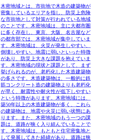
木密地域
とは、市街地で木造の建築物が
密集しているエリアを指し、防災上危険
な市街地として対策が行われている地域
のことです。木密地域は、主に大都市圏
に多く存在し、東京、大阪、名古屋など
の都市部では、木密地域が集中していま
す。木密地域は、火災が発生しやすい、
倒壊しやすい、地震に弱いといった特徴
があり、防災上大きな課題を抱えていま
す。木密地域の現状と課題として、まず
挙げられるのが、老朽化した木造建築物
の多さです。木造建築物は、一般的に鉄
筋コンクリート造の建築物よりも老朽化
が早く、耐震性や耐火性が低下しやすい
という特徴があります。木密地域には、
築50年以上の木造建築物が多く、これら
の建築物は、地震や火災に弱い状態にあ
ります。また、木密地域のもう一つの課
題は、道路が狭く入り組んでいることで
す。木密地域は、もともと住宅密集地と
して発展してきた経緯があり、道路は狭