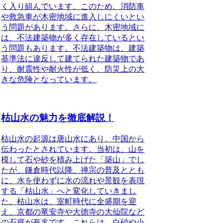
く入り組んでいます。このため、消防車
や救急車が木密地域に進入しにくいとい
う問題があります。さらに、木密地域に
は、不法建築物が多く存在しているとい
う問題もあります。不法建築物は、建築
基準法に違反して建てられた建築物であ
り、耐震性や耐火性が低く、防災上の大
きな危険となっています。
枯山水の魅力を徹底解説！
枯山水の起源は唐山水にあり、中国から
伝わったとされています。
当初は、山を
模して石や砂を積み上げた「築山」でし
たが、鎌倉時代以降、禅宗の普及ととも
に、水を使わずに水の流れや景観を表現
する「枯山水」へと変化していきまし
た。
枯山水は、室町時代に全盛期を迎
え、京都の竜安寺や大徳寺の大仙院など
の石庭が有名です。これらは、白砂や小