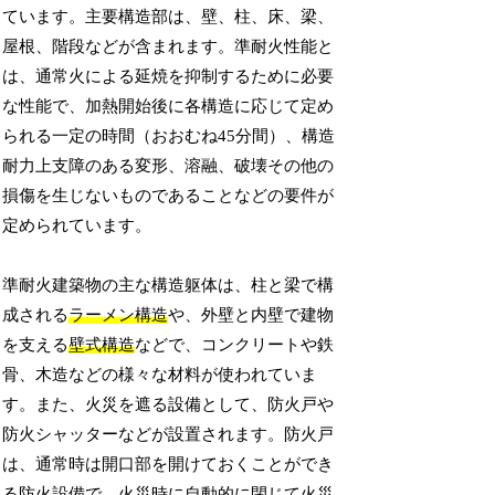
ています。主要構造部は、壁、柱、床、梁、
屋根、階段などが含まれます。準耐火性能と
は、通常火による延焼を抑制するために必要
な性能で、加熱開始後に各構造に応じて定め
られる一定の時間（おおむね45分間）、構造
耐力上支障のある変形、溶融、破壊その他の
損傷を生じないものであることなどの要件が
定められています。
準耐火建築物の主な構造躯体は、柱と梁で構
成される
ラーメン構造
や、外壁と内壁で建物
を支える
壁式構造
などで、コンクリートや鉄
骨、木造などの様々な材料が使われていま
す。また、火災を遮る設備として、防火戸や
防火シャッターなどが設置されます。防火戸
は、通常時は開口部を開けておくことができ
る防火設備で、火災時に自動的に閉じて火災