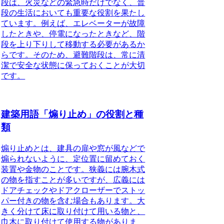
段は、火災などの緊急時だけでなく、普
段の生活においても重要な役割を果たし
ています。例えば、エレベーターが故障
したときや、停電になったときなど、階
段を上り下りして移動する必要があるか
らです。そのため、避難階段は、常に清
潔で安全な状態に保っておくことが大切
です。
建築用語「煽り止め」の役割と種
類
煽り止めとは、建具の扉や窓が風などで
煽られないように、定位置に留めておく
装置や金物のこと
です。狭義には腕木式
の物を指すことが多いですが、広義には
ドアチェックやドアクローザーでストッ
パー付きの物を含む場合もあります。大
きく分けて床に取り付けて用いる物と、
巾木に取り付けて使用する物がありま