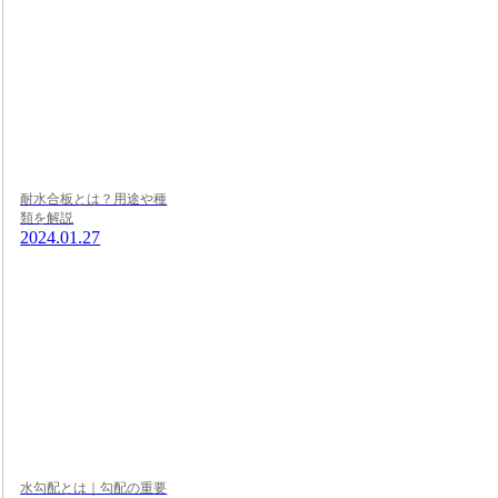
耐水合板とは？用途や種
類を解説
2024.01.27
水勾配とは｜勾配の重要