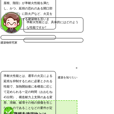
屋根、階段）が準耐火性能を満た
し、かつ、延焼の恐れのある開口部
（窓やドア）に防火戸など、火災を
遮る設備を有する建築物を言いま
準耐火性能とは、具体的にはどのよう
す。
な性能ですか?
建築物研究家
準耐火性能とは、通常の火災による
建築を知りたい
延焼を抑制するために必要とされる
性能で、加熱開始後に各構造に応じ
て定められる一定の時間（おおむね
45分間）、構造耐力上支障のある変
形、溶融、破壊その他の損傷を生じ
ないものであることなどの要件が定
められています。