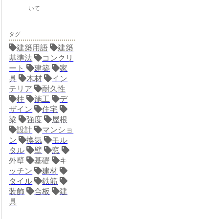
いて
タグ
建築用語
建築
基準法
コンクリ
ート
建築
家
具
木材
イン
テリア
耐久性
柱
施工
デ
ザイン
住宅
梁
強度
屋根
設計
マンショ
ン
換気
モル
タル
壁
窓
外壁
基礎
キ
ッチン
建材
タイル
鉄筋
装飾
合板
建
具