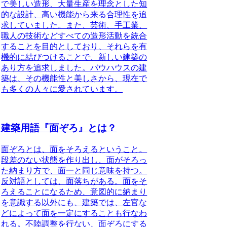
で美しい造形、大量生産を理念とした知
的な設計、高い機能から来る合理性を追
求していました。また、芸術、手工業、
職人の技術などすべての造形活動を統合
することを目的としており、それらを有
機的に結びつけることで、新しい建築の
あり方を追求しました。バウハウスの建
築は、その機能性と美しさから、現在で
も多くの人々に愛されています。
建築用語『面ぞろ』とは？
面ぞろとは、面をそろえるということ
。
段差のない状態を作り出し、面がそろっ
た納まり方で、面一と同じ意味を持つ。
反対語としては、面落ちがある。面をそ
ろえることになるため、意図的に納まり
を意識する以外にも、建築では、左官な
どによって面を一定にすることも行なわ
れる。不陸調整を行ない、面ぞろにする