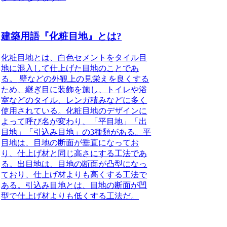
建築用語『化粧目地』とは?
化粧目地とは、白色セメントをタイル目
地に混入して仕上げた目地のことであ
る。
壁などの外観上の見栄えを良くする
ため、継ぎ目に装飾を施し、トイレや浴
室などのタイル、レンガ積みなどに多く
使用されている。化粧目地のデザインに
よって呼び名が変わり、「平目地」「出
目地」「引込み目地」の3種類がある。
平
目地は、目地の断面が垂直になってお
り、仕上げ材と同じ高さにする工法であ
る。出目地は、目地の断面が凸型になっ
ており、仕上げ材よりも高くする工法で
ある。引込み目地とは、目地の断面が凹
型で仕上げ材よりも低くする工法だ。