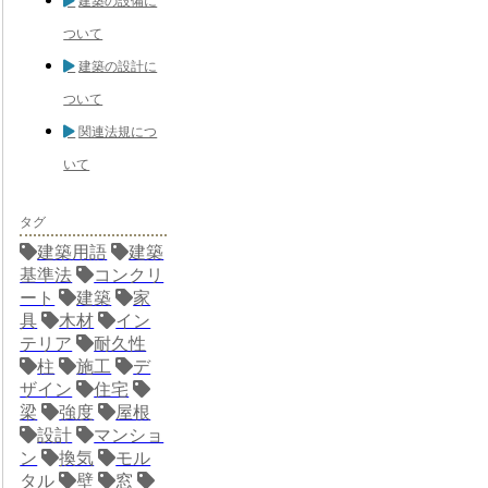
建築の設備に
ついて
建築の設計に
ついて
関連法規につ
いて
タグ
建築用語
建築
基準法
コンクリ
ート
建築
家
具
木材
イン
テリア
耐久性
柱
施工
デ
ザイン
住宅
梁
強度
屋根
設計
マンショ
ン
換気
モル
タル
壁
窓