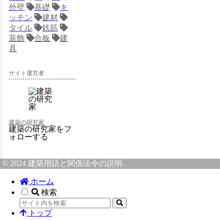
外壁
基礎
キ
ッチン
建材
タイル
鉄筋
装飾
合板
建
具
サイト運営者
建築の研究家
建築の研究家をフ
ォローする
© 2024 建築用語と関係法令の説明.
ホーム
検索
トップ