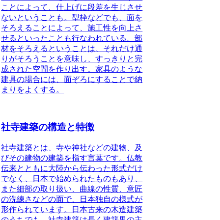
ことによって、仕上げに段差を生じさせ
ないということも。型枠などでも、面を
そろえることによって、施工性を向上さ
せるといったことも行なわれている。部
材をそろえるということは、それだけ通
りがそろうことを意味し、すっきりと完
成された空間を作り出す。家具のような
建具の場合には、面ぞろにすることで納
まりをよくする。
社寺建築の構造と特徴
社寺建築とは、寺や神社などの建物、及
びその建物の建築を指す言葉です。
仏教
伝来とともに大陸から伝わった形式だけ
でなく、日本で始められたものもあり、
また細部の取り扱い、曲線の性質、意匠
の洗練さなどの面で、日本独自の様式が
形作られています。日本古来の木造建築
のうちでも、社寺建築は長く建築界の主