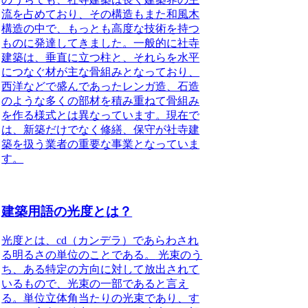
流を占めており、その構造もまた和風木
構造の中で、もっとも高度な技術を持つ
ものに発達してきました。一般的に社寺
建築は、垂直に立つ柱と、それらを水平
につなぐ材が主な骨組みとなっており、
西洋などで盛んであったレンガ造、石造
のような多くの部材を積み重ねて骨組み
を作る様式とは異なっています。現在で
は、新築だけでなく修繕、保守が社寺建
築を扱う業者の重要な事業となっていま
す。
建築用語の光度とは？
光度とは、cd（カンデラ）であらわされ
る明るさの単位のことである。
光束のう
ち、ある特定の方向に対して放出されて
いるもので、光束の一部であると言え
る。単位立体角当たりの光束であり、す