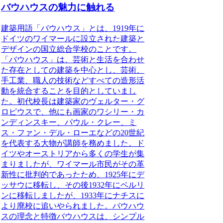
バウハウスの魅力に触れる
建築用語「バウハウス」
とは、1919年に
ドイツのワイマールに設立された建築と
デザインの国立総合学校のことです。
「バウハウス」は、芸術と生活を合わせ
た存在としての建築を中心とし、芸術、
手工業、職人の技術などすべての造形活
動を統合することを目的としていまし
た。初代校長は建築家のヴェルター・グ
ロピウスで、他にも画家のワシリー・カ
ンディンスキー、パウル・クレー、ミ
ス・ファン・デル・ローエなどの20世紀
を代表する大物が講師を務めました。ド
イツやオーストリアから多くの学生が集
まりましたが、ワイマール市民がその革
新性に批判的であったため、1925年にデ
ッサウに移転し、その後1932年にベルリ
ンに移転しましたが、1933年にナチスに
より廃校に追いやられました。バウハウ
スの理念と特徴バウハウスは、シンプル