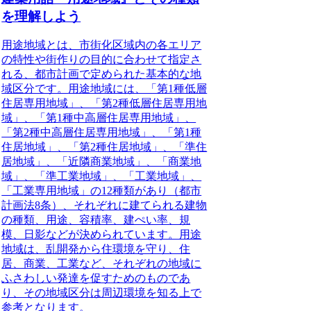
を理解しよう
用途地域とは、市街化区域内の各エリア
の特性や街作りの目的に合わせて指定さ
れる、都市計画で定められた基本的な地
域区分です。
用途地域には、「第1種低層
住居専用地域」、「第2種低層住居専用地
域」、「第1種中高層住居専用地域」、
「第2種中高層住居専用地域」、「第1種
住居地域」、「第2種住居地域」、「準住
居地域」、「近隣商業地域」、「商業地
域」、「準工業地域」、「工業地域」、
「工業専用地域」の12種類があり（都市
計画法8条）、それぞれに建てられる建物
の種類、用途、容積率、建ぺい率、規
模、日影などが決められています。用途
地域は、乱開発から住環境を守り、住
居、商業、工業など、それぞれの地域に
ふさわしい発達を促すためのものであ
り、その地域区分は周辺環境を知る上で
参考となります。