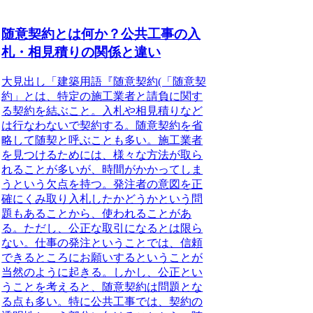
随意契約とは何か？公共工事の入
札・相見積りの関係と違い
大見出し「建築用語『随意契約(「随意契
約」とは、特定の施工業者と請負に関す
る契約を結ぶこと。入札や相見積りなど
は行なわないで契約する。随意契約を省
略して随契と呼ぶことも多い。施工業者
を見つけるためには、様々な方法が取ら
れることが多いが、時間がかかってしま
うという欠点を持つ。発注者の意図を正
確にくみ取り入札したかどうかという問
題もあることから、使われることがあ
る。ただし、公正な取引になるとは限ら
ない。仕事の発注ということでは、信頼
できるところにお願いするということが
当然のように起きる。しかし、公正とい
うことを考えると、随意契約は問題とな
る点も多い。特に公共工事では、契約の