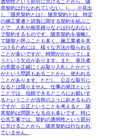
透明性という部分に欠けることから、随
意契約は行なわれていない。)』」小見出
し「随意契約とは?」
随意契約とは、特定
の施工業者と請負に関する契約を結ぶこ
とで、入札や相見積りなどは行なわない
で契約するものです。
随意契約を省略し
て随契と呼ぶことも多く、施工業者を見
つけるためには、様々な方法が取られる
ことが多いですが、時間がかかってしま
うという欠点があります。また、発注者
の意図を正確にくみ取り入札したかどう
かという問題もあることから、使われる
ことがあります。ただし、公正な取引に
なるとは限りません。仕事の発注という
ことでは、信頼できるところにお願いす
るということが当然のように起きるもの
ですが、公正ということを考えると、随
意契約は問題となる点も多いです。特に
公共工事では、契約の透明性という部分
に欠けることから、随意契約は行なわれ
ていません。