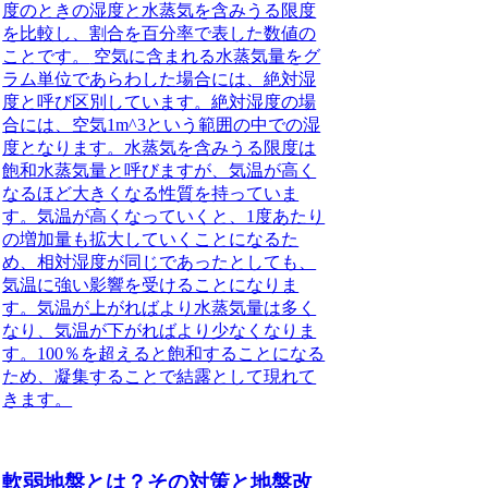
度のときの湿度と水蒸気を含みうる限度
を比較し、割合を百分率で表した数値の
ことです。
空気に含まれる水蒸気量をグ
ラム単位であらわした場合には、絶対湿
度と呼び区別しています。絶対湿度の場
合には、空気1m^3という範囲の中での湿
度となります。水蒸気を含みうる限度は
飽和水蒸気量と呼びますが、気温が高く
なるほど大きくなる性質を持っていま
す。気温が高くなっていくと、1度あたり
の増加量も拡大していくことになるた
め、相対湿度が同じであったとしても、
気温に強い影響を受けることになりま
す。気温が上がればより水蒸気量は多く
なり、気温が下がればより少なくなりま
す。100％を超えると飽和することになる
ため、凝集することで結露として現れて
きます。
軟弱地盤とは？その対策と地盤改