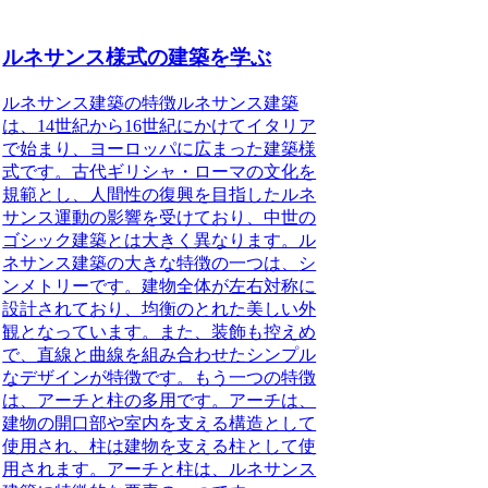
ルネサンス様式の建築を学ぶ
ルネサンス建築の特徴
ルネサンス建築
は、14世紀から16世紀にかけてイタリア
で始まり、ヨーロッパに広まった建築様
式です。古代ギリシャ・ローマの文化を
規範とし、人間性の復興を目指したルネ
サンス運動の影響を受けており、中世の
ゴシック建築とは大きく異なります。ル
ネサンス建築の大きな特徴の一つは、
シ
ンメトリー
です。建物全体が左右対称に
設計されており、均衡のとれた美しい外
観となっています。また、装飾も控えめ
で、直線と曲線を組み合わせたシンプル
なデザインが特徴です。もう一つの特徴
は、
アーチ
と
柱
の多用です。アーチは、
建物の開口部や室内を支える構造として
使用され、柱は建物を支える柱として使
用されます。アーチと柱は、ルネサンス