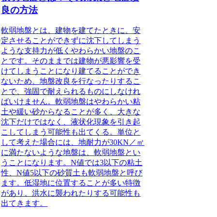
良の方法
軟弱地盤とは、建物を建てたときに、安
定させることができずに沈下してしまう
ような支持力が低くやわらかい地盤のこ
と
です。そのままでは建物が悪影響を受
けてしまうことになり建てることができ
ないため、地盤改良を行なったりするこ
とで、強固で耐えられるものにしなけれ
ばいけません。軟弱地盤はやわらかい粘
土や緩い砂からなることが多く、大きな
沈下だけではなく、液状化現象を引き起
こしてしまう可能性も出てくる。単位と
して考えた場合には、地耐力が30KN／㎡
に満たないような地盤は、軟弱地盤とい
うことになります。N値では3以下の粘土
性、N値5以下の砂質土も軟弱地盤と呼び
ます。低湿地に位置することが多い特徴
があり、洪水に襲われたりする可能性も
出てきます。