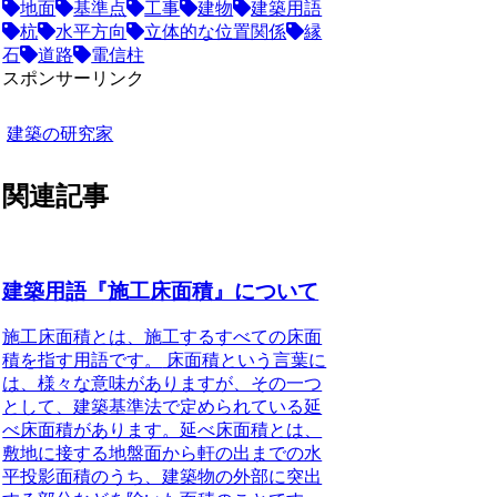
地面
基準点
工事
建物
建築用語
杭
水平方向
立体的な位置関係
縁
石
道路
電信柱
スポンサーリンク
建築の研究家
関連記事
建築用語『施工床面積』について
施工床面積とは、施工するすべての床面
積を指す用語です。
床面積という言葉に
は、様々な意味がありますが、その一つ
として、建築基準法で定められている延
べ床面積があります。延べ床面積とは、
敷地に接する地盤面から軒の出までの水
平投影面積のうち、建築物の外部に突出