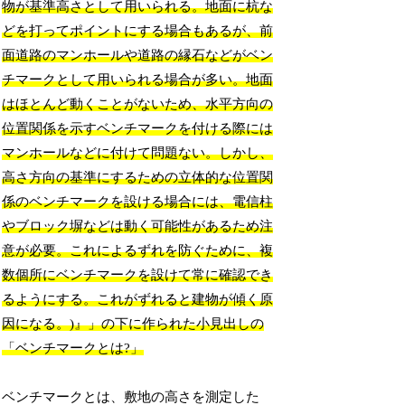
物が基準高さとして用いられる。地面に杭な
どを打ってポイントにする場合もあるが、前
面道路のマンホールや道路の縁石などがベン
チマークとして用いられる場合が多い。地面
はほとんど動くことがないため、水平方向の
位置関係を示すベンチマークを付ける際には
マンホールなどに付けて問題ない。しかし、
高さ方向の基準にするための立体的な位置関
係のベンチマークを設ける場合には、電信柱
やブロック塀などは動く可能性があるため注
意が必要。これによるずれを防ぐために、複
数個所にベンチマークを設けて常に確認でき
るようにする。これがずれると建物が傾く原
因になる。)』」の下に作られた小見出しの
「ベンチマークとは?」
ベンチマークとは、敷地の高さを測定した