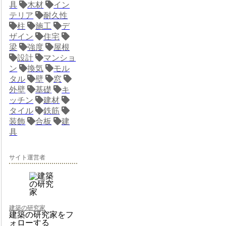
具
木材
イン
テリア
耐久性
柱
施工
デ
ザイン
住宅
梁
強度
屋根
設計
マンショ
ン
換気
モル
タル
壁
窓
外壁
基礎
キ
ッチン
建材
タイル
鉄筋
装飾
合板
建
具
サイト運営者
建築の研究家
建築の研究家をフ
ォローする