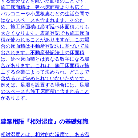
する部分などを除いた面積のことです。
施工床面積は、延べ床面積よりも広く、
バルコニーや小屋根裏などの生活空間で
はないスペースも含まれます。そのた
め、施工床面積は必ず延べ床面積よりも
大きくなります。
表題登記でも施工床面
積が使われることがありますが、
この場
合の床面積は不動産登記法に基づいて算
出されます。不動産登記法上の床面積
は、延べ床面積とは異なる数字になる場
合があります。これは、施工床面積が施
工する企業によって決められ、どこまで
含めるかは決められていないためです。
例えば、足場を設置する場合には、足場
のスペースも施工床面積に含まれること
があります。
建築用語『相対湿度』の基礎知識
相対湿度とは、相対的な湿度で、ある温