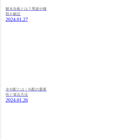
耐水合板とは？用途や種
類を解説
2024.01.27
水勾配とは｜勾配の重要
性と算出方法
2024.01.26