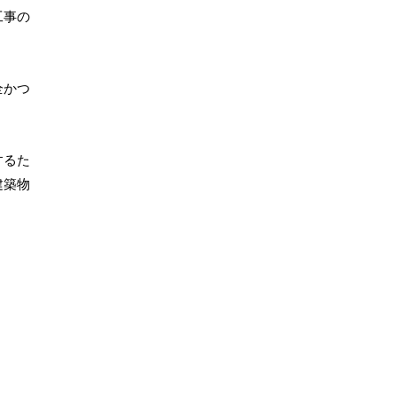
工事の
全かつ
するた
建築物