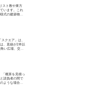
リスト教や東方
ています。これ
様式の建築物
。ロマネスク様
「スクエア」は、
は、直線が2本以
四角い広場、交差
所として使われ
通を円滑にするた
角に曲がった定
は、建築物の設計
、「概算を見積っ
と請負者の間で
のような場合に
・発注者が請負
注者と請負者の
更を依頼する場