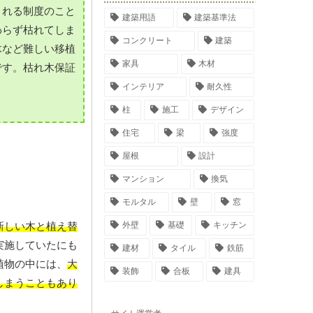
くれる制度のこと
建築用語
建築基準法
わらず枯れてしま
コンクリート
建築
木など難しい移植
家具
木材
です。枯れ木保証
インテリア
耐久性
柱
施工
デザイン
住宅
梁
強度
屋根
設計
マンション
換気
モルタル
壁
窓
外壁
基礎
キッチン
新しい木と植え替
実施していたにも
建材
タイル
鉄筋
植物の中には、
大
装飾
合板
建具
しまうこともあり