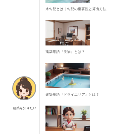
水勾配とは｜勾配の重要性と算出方法
建築用語『役物』とは？
建築用語『ドライエリア』とは？
建築を知りたい