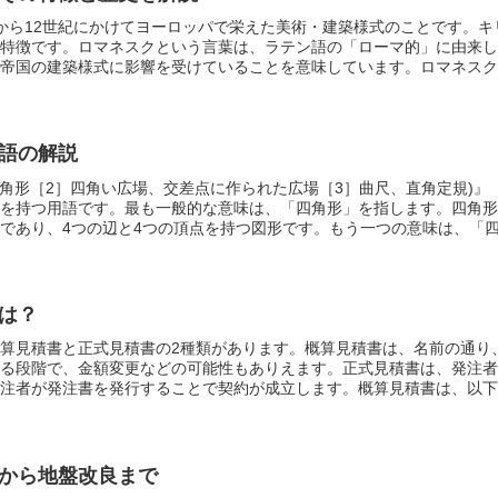
から12世紀にかけてヨーロッパで栄えた美術・建築様式のことです。キ
特徴です。ロマネスクという言葉は、ラテン語の「ローマ的」に由来し
帝国の建築様式に影響を受けていることを意味しています。ロマネスク
と小さな窓が特徴です。また、アーチ型の天井や尖塔もよく見られます
道院、城塞などに使用されました。
語の解説
四角形［2］四角い広場、交差点に作られた広場［3］曲尺、直角定規)』
を持つ用語です。最も一般的な意味は、「四角形」を指します。四角形
であり、4つの辺と4つの頂点を持つ図形です。もう一つの意味は、「
す。広場は、人々が集まって交流したり、イベントを開催したりする場
本以上の道路が交差する場所のことです。交差点に作られた広場は、交
す。
さらに、「曲尺、直角定規」を指す場合もあります。曲尺とは、直
、90度の直角を作るために使われる定規のことです。曲尺や直角定規
は？
算見積書と正式見積書の2種類があります。概算見積書は、名前の通り
る段階で、金額変更などの可能性もありえます。正式見積書は、発注者
注者が発注書を発行することで契約が成立します。概算見積書は、以下
算を把握したい場合・発注者が複数の業者から見積もりを取りたい場合
を検討する場合正式見積書は、以下のような場合に作成されます。・発
注者が請負者に工事の追加発注を行う場合・発注者が請負者に工事の変
から地盤改良まで