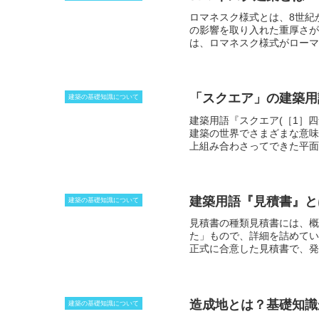
ロマネスク様式
とは、8世紀
の影響を取り入れた重厚さが
は、ロマネスク様式がローマ
は、一般に石造りで、厚い壁
式の建築物は、主に教会や修
「スクエア」の建築用
建築の基礎知識について
建築用語『スクエア(［1］
建築の世界でさまざまな意味
上組み合わさってできた平面
点に作られた広場」を指しま
ます。また、交差点とは、2
めに設置されることが多いで
規のことです。直角定規とは
建築用語『見積書』と
建築の基礎知識について
や施工に不可欠な道具です。
見積書の種類
見積書には、概
た」もので、詳細を詰めてい
正式に合意した見積書で、発
作成されます。・発注者が予
者に工事を発注するかどうか
間で契約を締結する場合・発
合
造成地とは？基礎知識
建築の基礎知識について