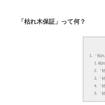
「枯れ木保証」って何？
「枯れ
枯
「
「
「
「