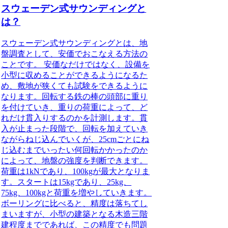
スウェーデン式サウンディングと
は？
スウェーデン式サウンディングとは、地
盤調査として、安価でおこなえる方法の
ことです。
安価なだけではなく、設備を
小型に収めることができるようになるた
め、敷地が狭くても試験をできるように
なります。回転する鉄の棒の頭部に重り
を付けていき、重りの荷重によって、ど
れだけ貫入りするのかを計測します。貫
入が止まった段階で、回転を加えていき
ながらねじ込んでいくが、25cmごとにね
じ込むまでいったい何回転かかったのか
によって、地盤の強度を判断できます。
荷重は1kNであり、100kgが最大となりま
す。スタートは15kgであり、25kg、
75kg、100kgと荷重を増やしていきます。
ボーリングに比べると、精度は落ちてし
まいますが、小型の建築となる木造三階
建程度までであれば、この精度でも問題