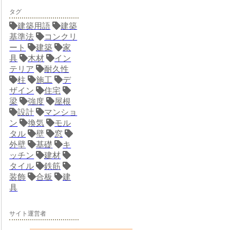
タグ
建築用語
建築
基準法
コンクリ
ート
建築
家
具
木材
イン
テリア
耐久性
柱
施工
デ
ザイン
住宅
梁
強度
屋根
設計
マンショ
ン
換気
モル
タル
壁
窓
外壁
基礎
キ
ッチン
建材
タイル
鉄筋
装飾
合板
建
具
サイト運営者