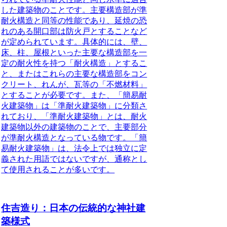
した建築物のことです。主要構造部が準
耐火構造と同等の性能であり、延焼の恐
れのある開口部は防火戸とすることなど
が定められています。具体的には、壁、
床、柱、屋根といった主要な構造部を一
定の耐火性を持つ「耐火構造」とするこ
と、またはこれらの主要な構造部をコン
クリート、れんが、瓦等の「不燃材料」
とすることが必要です。また、「簡易耐
火建築物」は「準耐火建築物」に分類さ
れており、「準耐火建築物」とは、耐火
建築物以外の建築物のことで、主要部分
が準耐火構造となっている物です。「簡
易耐火建築物」は、法令上では独立に定
義された用語ではないですが、通称とし
て使用されることが多いです。
住吉造り：日本の伝統的な神社建
築様式