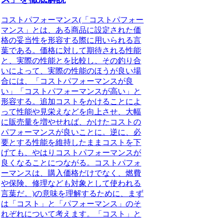
コストパフォーマンス(「コストパフォー
マンス」とは、ある商品に設定された価
格の妥当性を形容する際に用いられる言
葉である。価格に対して期待される性能
と、実際の性能とを比較し、その釣り合
いによって、実際の性能のほうが良い場
合には、「コストパフォーマンスが良
い」「コストパフォーマンスが高い」と
形容する。追加コストをかけることによ
って性能や見栄えなどを向上させ、大幅
に販売量を増やせれば、かけたコストの
パフォーマンスが良いことに。逆に、必
要とする性能を維持したままコストを下
げても、やはりコストパフォーマンスが
良くなることにつながる。コストパフォ
ーマンスは、購入価格だけでなく、燃費
や保険、修理なども対象として使われる
言葉だ。)
の意味を理解するために、まず
は「コスト」と「パフォーマンス」のそ
れぞれについて考えます。「コスト」と