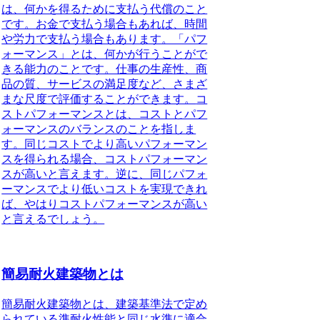
は、何かを得るために支払う代償のこと
です。お金で支払う場合もあれば、時間
や労力で支払う場合もあります。「パフ
ォーマンス」とは、何かが行うことがで
きる能力のことです。仕事の生産性、商
品の質、サービスの満足度など、さまざ
まな尺度で評価することができます。
コ
ストパフォーマンスとは、コストとパフ
ォーマンスのバランスのことを指しま
す。同じコストでより高いパフォーマン
スを得られる場合、コストパフォーマン
スが高いと言えます。逆に、同じパフォ
ーマンスでより低いコストを実現できれ
ば、やはりコストパフォーマンスが高い
と言えるでしょう。
簡易耐火建築物とは
簡易耐火建築物
とは、建築基準法で定め
られている準耐火性能と同じ水準に適合