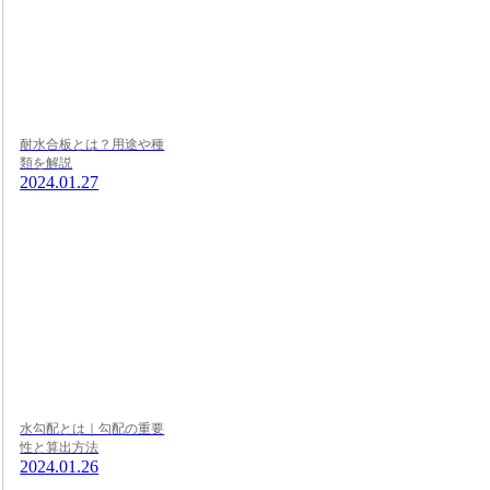
耐水合板とは？用途や種
類を解説
2024.01.27
水勾配とは｜勾配の重要
性と算出方法
2024.01.26