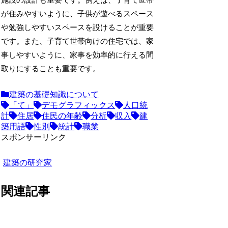
施設の設計も重要です。例えば、子育て世帯
が住みやすいように、子供が遊べるスペース
や勉強しやすいスペースを設けることが重要
です。また、子育て世帯向けの住宅では、家
事しやすいように、家事を効率的に行える間
取りにすることも重要です。
建築の基礎知識について
「て」
デモグラフィックス
人口統
計
住居
住民の年齢
分析
収入
建
築用語
性別
統計
職業
スポンサーリンク
建築の研究家
関連記事