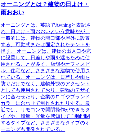
オーニングとは？建物の日よけ・
雨おおい
オーニングとは、英語でAwningと表記さ
れ、日よけ・雨おおいという意味だが、
一般的には、建物の開口部や屋外に設置
する、可動式または固定されたテントを
指す。
オーニングは、建物の出入口や窓
に設置して、日差しや雨を遮るために使
用されることが多く、店舗やオフィスビ
ル、住宅など、さまざまな建物で使用さ
れている。オーニングは、日差しや雨を
防ぐだけでなく、建物外観のアクセント
としても使用されており、建物のデザイ
ンに合わせたり、企業のロゴやブランド
カラーに合わせて制作されたりする。最
近では、リモコンで開閉操作ができるタ
イプや、風量・光量を感知して自動開閉
するタイプなど、さまざまなタイプのオ
ーニングも開発されている。