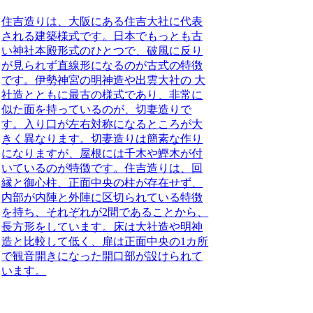
住吉造りは、大阪にある住吉大社に代表
される建築様式
です。日本でもっとも古
い神社本殿形式のひとつで、
破風に反り
が見られず直線形になるのが古式の特徴
です。伊勢神宮の明神造や出雲大社の 大
社造とともに最古の様式であり、
非常に
似た面を持っているのが、切妻造り
で
す。入り口が左右対称になるところが大
きく異なります。切妻造りは簡素な作り
になりますが、屋根には千木や鰹木が付
いているのが特徴です。
住吉造りは、回
縁と御心柱、正面中央の柱が存在せず、
内部が内陣と外陣に区切られている特徴
を持ち、それぞれが2間であることから、
長方形をしています。床は大社造や明神
造と比較して低く、扉は正面中央の1カ所
で観音開きになった開口部が設けられて
います。