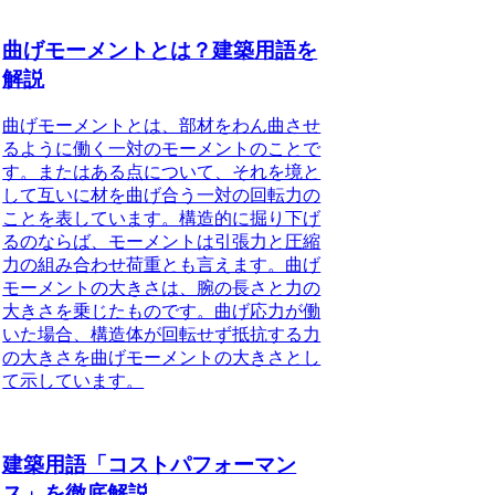
曲げモーメントとは？建築用語を
解説
曲げモーメントとは
、部材をわん曲させ
るように働く一対のモーメントのことで
す。またはある点について、それを境と
して互いに材を曲げ合う一対の回転力の
ことを表しています。構造的に掘り下げ
るのならば、モーメントは引張力と圧縮
力の組み合わせ荷重とも言えます。曲げ
モーメントの大きさは、腕の長さと力の
大きさを乗じたものです。曲げ応力が働
いた場合、構造体が回転せず抵抗する力
の大きさを曲げモーメントの大きさとし
て示しています。
建築用語「コストパフォーマン
ス」を徹底解説