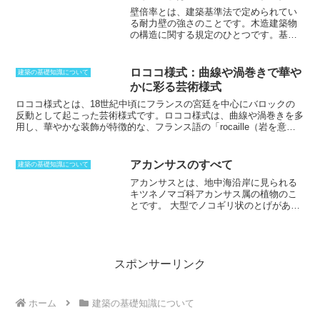
植物が、手入れを実施していたにもかか
工方法などを確認するため、必要に応じ
壁倍率とは、
建築基準法で定められてい
わらず枯れてしまう可能性を考慮し、
外
て建物の内部を調査することもある。3. -
る耐力壁の強さ
のことです。木造建築物
構工事を行なうときにはこの保証を付け
現場調査-現場調査は、建物の構造や材
の構造に関する規定のひとつです。基準
ることが好ましいとされています。
植物
料、施工方法などを調査するため、建物
となっているのは、厚みが15センチで幅
の中には、
大きな樹木など難しい移植を
の内部や外部に調査機器を設置し、建物
9.0センチの筋違を入れた壁です。これを
行なった際、工事のダメージが原因で枯
の振動や変形を測定する。また、必要に
壁倍率1.0として基準とし、何倍の強さが
れてしまうことや、環境に適さない弱い
ロココ様式：曲線や渦巻きで華や
応じて建物の内部を調査することもあ
建築の基礎知識について
あるのかを数値として測り判断します。
品種で枯れてしまうこともあります。
枯
る。耐震診断の結果、建物の耐震性能が
かに彩る芸術様式
仕様によって数値が異なってくるが、壁
れ木保証がついているなど、保障の適用
不足していると判断された場合には、耐
倍率の上限は5.0です。壁倍率の値は、大
ロココ様式とは
、18世紀中頃にフランスの宮廷を中心にバロックの
範囲内に植栽が含まれている施工会社を
震改修工事を行う必要がある。耐震改修
きくなるほど性能が高い壁ということに
反動として起こった芸術様式です。
ロココ様式は、曲線や渦巻きを多
選ぶなどが必要
です。
工事は、建物の構造や材料、施工方法な
なり、耐震性能が高くなることになる
用し、華やかな装飾が特徴的
な、フランス語の「rocaille（岩を意味
どを変更して、建物の耐震性能を向上さ
が、それだけ耐力を持った構造金物を入
する言葉）」が語源とされ、優美さや繊細さをイメージさせる様式で
せる工事である。
れなければならない。例えば、90ミリ
す。
家具や工芸品、絵画や彫刻、建築など、さまざまな分野で採用さ
×90ミリ以上の筋違を入れた場合、壁倍率
れ、フランス宮廷や貴族の間で流行
しました。
アカンサスのすべて
建築の基礎知識について
は3.0となるが、5.0にするためには、た
アカンサスとは、地中海沿岸に見られる
すき掛けにしなければならないため、事
キツネノマゴ科アカンサス属の植物のこ
実上倍の構造金物を入れることになる。
とです。
大型でノコギリ状のとげがあ
り、天に向かって広がる葉が特徴です。
見た目がアザミに似ているため、和名で
は「ハアザミ」と言います。インテリア
用語としての「アカンサス」とは、
この
植物をモチーフとした装飾のことを指し
スポンサーリンク
ます。
「アカンサス」の装飾は、コリン
ト式やコンポジット式オーダー（円柱と
梁の構成法）の柱頭、フリーズなど様々
ホーム
建築の基礎知識について
な部分に掘り込まれています。古代ギリ
シア文化がこの装飾の起源であり、葉の