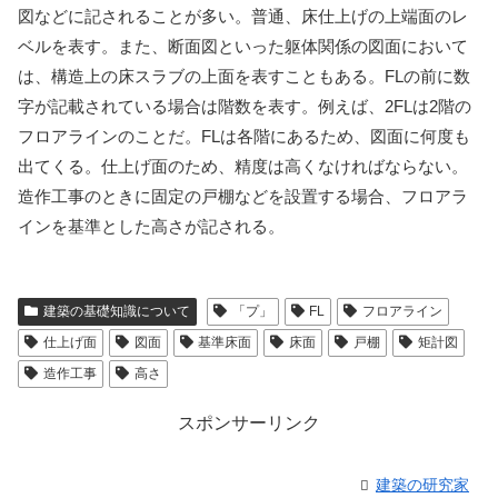
図などに記されることが多い。普通、床仕上げの上端面のレ
ベルを表す。また、断面図といった躯体関係の図面において
は、構造上の床スラブの上面を表すこともある。FLの前に数
字が記載されている場合は階数を表す。例えば、2FLは2階の
フロアラインのことだ。FLは各階にあるため、図面に何度も
出てくる。仕上げ面のため、精度は高くなければならない。
造作工事のときに固定の戸棚などを設置する場合、フロアラ
インを基準とした高さが記される。
建築の基礎知識について
「プ」
FL
フロアライン
仕上げ面
図面
基準床面
床面
戸棚
矩計図
造作工事
高さ
スポンサーリンク
建築の研究家