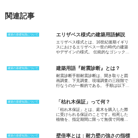
関連記事
エリザベス様式の建築用語解説
建築の基礎知識について
エリザベス様式とは、
16世紀後期イギリ
スにおけるエリザベス一世の時代の建築
やデザインの様式。
伝統的なゴシック様
式を受け継いでいるが、イギリス・ルネ
サンス初期の建築とも言われる。中世の
形に、イタリアなどのルネサンス様式を
建築用語『耐震診断』とは？
建築の基礎知識について
加えたもので、
直線的で実用性重視の傾
耐震診断手順
耐震診断は、聞き取りと図
向が強い
。柱や梁など外部に露出したデ
画調査、下見調査、現場調査の三段階で
ザインが特徴である。こうした柱などの
行なうのが一般的である。
手順は以下の
間の壁面を煉瓦や漆喰で埋めるハーフテ
とおりである。1. -聞き取りと図画調査-
ィンバー構造によって、
構造そのものが
聞き取り調査は、建築主や設計者、施工
デザインの一部となっている。
また、チ
者などから、建物の設計や施工、使用状
ューダー・アーチと呼ばれる幅が広く平
「枯れ木保証」って何？
建築の基礎知識について
況などの情報を収集する。図画調査は、
たい尖頭アーチも特徴的。急こう配の切
「枯れ木保証」
とは、庭木を購入した際
設計図や施工図、検査証などの資料を収
妻屋根で中央に高い壺飾りを施した煙突
に受けられる保証のことです。
枯死した
集し、建物の構造や規模、材料や施工方
があり、袖胸と十字交差する。このころ
植物を、指定期間に限って無償で同種の
法などを確認する。2. -下見調査-下見調
から、暖炉が部屋の構成上の中心となっ
新しい木と植え替える制度です。
「枯れ
査は、建物の外観や周辺環境を調査し、
た。
保障」とも呼ばれます。舗装や排水、造
建物の状態や損傷の有無などを確認す
園植栽工事などの外構工事などで植えた
る。また、建物の構造や規模、材料や施
壁倍率とは：耐力壁の強さの指標
建築の基礎知識について