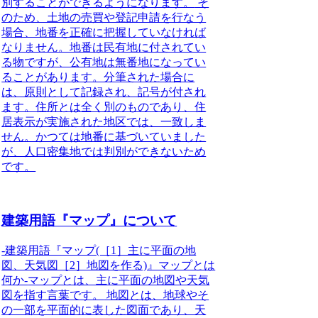
別することができるようになります。
そ
のため、土地の売買や登記申請を行なう
場合、地番を正確に把握していなければ
なりません。地番は民有地に付されてい
る物ですが、公有地は無番地になってい
ることがあります。分筆された場合に
は、原則として記録され、記号が付され
ます。住所とは全く別のものであり、住
居表示が実施された地区では、一致しま
せん。かつては地番に基づいていました
が、人口密集地では判別ができないため
です。
建築用語『マップ』について
-建築用語『マップ(［1］主に平面の地
図、天気図［2］地図を作る)』マップとは
何か-
マップとは、主に平面の地図や天気
図を指す言葉です。
地図とは、地球やそ
の一部を平面的に表した図面であり、天