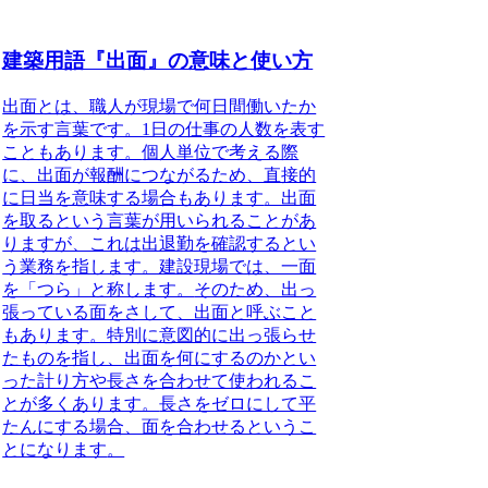
建築用語『出面』の意味と使い方
出面とは、職人が現場で何日間働いたか
を示す言葉です。1日の仕事の人数を表す
こともあります。
個人単位で考える際
に、出面が報酬につながるため、直接的
に日当を意味する場合もあります
。出面
を取るという言葉が用いられることがあ
りますが、これは
出退勤を確認するとい
う業務
を指します。建設現場では、一面
を「つら」と称します。
そのため、出っ
張っている面をさして、出面と呼ぶこと
もあります
。特別に意図的に出っ張らせ
たものを指し、出面を何にするのかとい
った計り方や長さを合わせて使われるこ
とが多くあります。
長さをゼロにして平
たんにする場合、面を合わせるというこ
とになります
。