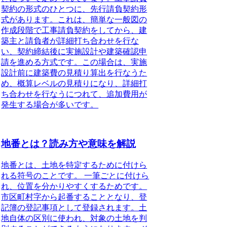
契約の形式のひとつに、先行請負契約形
式があります。これは、簡単な一般図の
作成段階で工事請負契約をしてから、建
築主と請負者が詳細打ち合わせを行な
い、契約締結後に実施設計や建築確認申
請を進める方式です。この場合は、実施
設計前に建築費の見積り算出を行なうた
め、概算レベルの見積りになり、詳細打
ち合わせを行なうにつれて、追加費用が
発生する場合が多いです。
地番とは？読み方や意味を解説
地番とは、土地を特定するために付けら
れる符号のことです。
一筆ごとに付けら
れ、位置を分かりやすくするためです。
市区町村字から起番することとなり、登
記簿の登記事項として登録されます。
土
地自体の区別に使われ、対象の土地を判