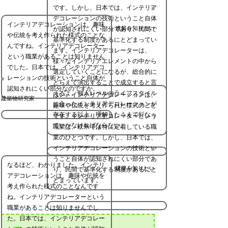
です。しかし、日本では、インテリア
デコレーションの技術ということ自体
インテリアデコレーションは、趣味
建築を知りたい
が認知されにくい部分であり、民間で
や伝統を考え作られた様式のことな
基準化する制度があるにとどまってい
んですね。インテリアデコレーター
ます。インテリアデコレーターは、
という職業があることは知りません
様々なインテリアエレメントの中から
でした。日本では、インテリアデコ
選定していくことになるが、総合的に
レーションの技術ということ自体が
とらえて演出することで成立すると言
認知されにくい部分なのですか。
えるよ。個人レベルのライフスタイル
はい、インテリアデコレーションは、
建築物研究家
に合ったインテリアデコレーションが
趣味や伝統を考え作られた様式のこと
存在する以上、理解したうえで行なっ
です。インテリアデコレーターという
ていかなければならない。
職業は、欧米では特に定着している職
業のひとつです。しかし、日本では、
インテリアデコレーションの技術とい
うこと自体が認知されにくい部分であ
なるほど、わかりました。インテリ
建築を知りたい
り、民間で基準化する制度があるにと
アデコレーションは、趣味や伝統を
どまっています。
考え作られた様式のことなんです
ね。インテリアデコレーターという
職業があることは知りませんでし
た。日本では、インテリアデコレー