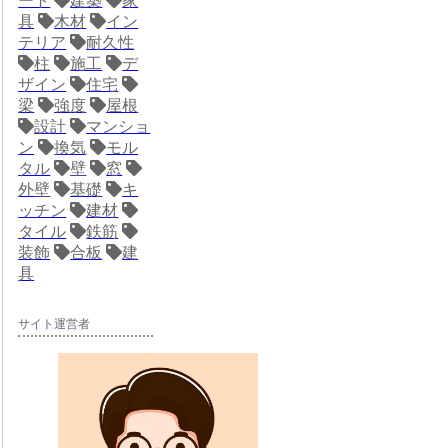
ート
建築
家
具
木材
イン
テリア
耐久性
柱
施工
デ
ザイン
住宅
梁
強度
屋根
設計
マンショ
ン
換気
モル
タル
壁
窓
外壁
基礎
キ
ッチン
建材
タイル
鉄筋
装飾
合板
建
具
サイト運営者