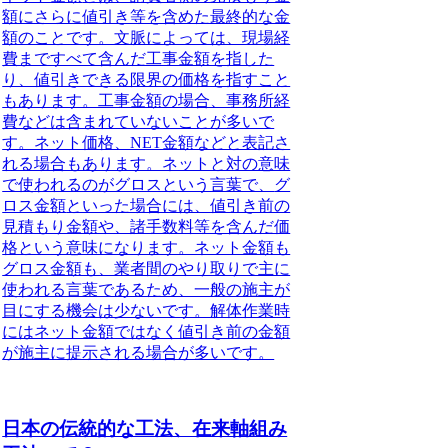
額にさらに値引き等を含めた最終的な金
額のことです。文脈によっては、現場経
費まですべて含んだ工事金額を指した
り、値引きできる限界の価格を指すこと
もあります。工事金額の場合、事務所経
費などは含まれていないことが多いで
す。ネット価格、NET金額などと表記さ
れる場合もあります。ネットと対の意味
で使われるのがグロスという言葉で、
グ
ロス金額
といった場合には、値引き前の
見積もり金額や、諸手数料等を含んだ価
格という意味になります。ネット金額も
グロス金額も、業者間のやり取りで主に
使われる言葉であるため、一般の施主が
目にする機会は少ないです。解体作業時
にはネット金額ではなく値引き前の金額
が施主に提示される場合が多いです。
日本の伝統的な工法、在来軸組み