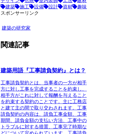
デザイン
伝統
室内装飾
工法
建材
建築
施工
設備
設計
資材
趣味
スポンサーリンク
建築の研究家
関連記事
建築用語『工事請負契約』とは？
工事請負契約とは、当事者の一方が相手
方に対し工事を完成することを約束し、
相手方がこれに対して報酬を与えること
を約束する契約のことです。
主に工務店
と建て主の間で取り交わされます。工事
請負契約の内容は、請負工事金額、工事
期間、請負金額の支払い方法、工事中の
トラブルに対する措置、工事完了時期な
どについて定められています。工事請負