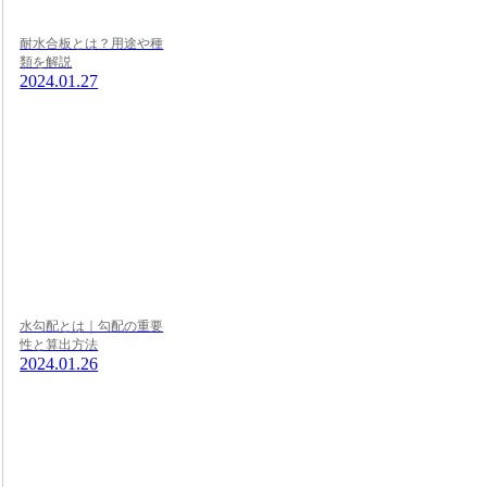
耐水合板とは？用途や種
類を解説
2024.01.27
水勾配とは｜勾配の重要
性と算出方法
2024.01.26