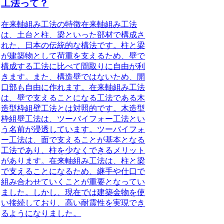
工法って？
在来軸組み工法の特徴
在来軸組み工法
は、土台と柱、梁といった部材で構成さ
れた、日本の伝統的な構法です。柱と梁
が建築物として荷重を支えるため、壁で
構成する工法に比べて間取りに自由が利
きます。また、構造壁ではないため、開
口部も自由に作れます。在来軸組み工法
は、壁で支えることになる工法である木
造型枠組壁工法とは対照的です。木造型
枠組壁工法は、ツーバイフォー工法とい
う名前が浸透しています。ツーバイフォ
ー工法は、面で支えることが基本となる
工法であり、柱を少なくできるメリット
があります。在来軸組み工法は、柱と梁
で支えることになるため、継手や仕口で
組み合わせていくことが重要となってい
ました。しかし、現在では建築金物を使
い接続しており、高い耐震性を実現でき
るようになりました。