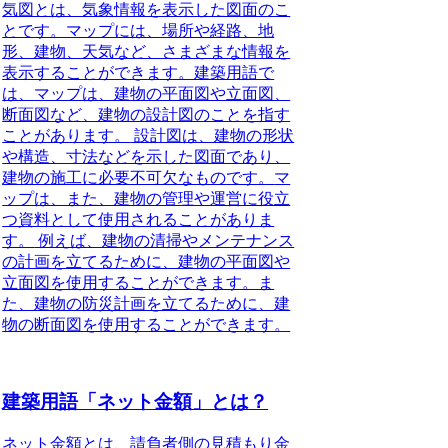
気図とは、気象情報を表示した図面のこ
とです。マップには、場所や経路、地
形、建物、天気など、さまざまな情報を
表示することができます。建築用語で
は、
マップは、建物の平面図や立面図、
断面図など、建物の設計図のことを指す
ことがあります。
設計図は、建物の形状
や構造、寸法などを示した図面であり、
建物の施工に必要不可欠なものです。
マ
ップは、また、建物の管理や運営に役立
つ資料として使用されることがありま
す。
例えば、建物の清掃やメンテナンス
の計画を立てるために、建物の平面図や
立面図を使用することができます。ま
た、建物の防災計画を立てるために、建
物の断面図を使用することができます。
建築用語「ネット金額」とは？
ネット金額
とは、請負者側の見積もり金